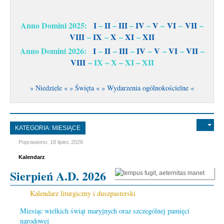
Anno Domini 2025:
I
–
II
–
III
–
IV
–
V
–
VI
–
VII
–
VIII
–
IX
–
X
–
XI
–
XII
Anno Domini 2026:
I
–
II
–
III
–
IV
–
V
–
VI
–
VII
–
VIII
– IX – X – XI – XII
» Niedziele «
» Święta «
» Wydarzenia ogólnokościelne «
KATEGORIA:
MIESIĄCE
Poprawiono: 18 lipiec 2026
Kalendarz
Sierpień A.D. 2026
Kalendarz liturgiczny i duszpasterski
Miesiąc wielkich świąt maryjnych oraz szczególnej pamięci
narodowej