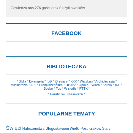
Odwiedza nas 276 gości oraz 0 użytkowników.
FACEBOOK
BIBLIOTECZKA
*
Biblia
*
Ewangelia
*
ILG
*
iBreviary
*
KKK
*
Watykan
*
Archidiecezja
*
Miłosierdzie
*
JP2
*
Franciszkańska
*
UPJP2
*
Opoka
*
Wiara
*
Katolik
*
KAI
*
Bosko
*
Top
*
W siodle
*
PTTK
*
*
Parafia św. Kazimierza
*
POPULARNE TEMATY
Święci
Błogosławieni
Kraków
Nabożeństwa
Wielki Post
Stary