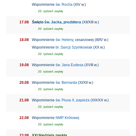
Wspomnienie
św. Rocha
(XIV w.)
20. tydzień zwykły
17.08
Święto
św. Jacka, prezbitera
(XII/XIII w.)
20. tydzień zwykły
18.08
Wspomnienie
św. Heleny
, cesarzowej (III/IV w.)
Wspomnienie
bł. Sancji Szymkowiak
(XX w.)
20. tydzień zwykły
19.08
Wspomnienie
św. Jana Eudesa
(XVIII w.)
20. tydzień zwykły
20.08
Wspomnienie
św. Bernarda
(XI/XII w.)
20. tydzień zwykły
21.08
Wspomnienie
św. Piusa X, papieża
(XIX/XX w.)
20. tydzień zwykły
22.08
Wspomnienie
NMP Królowej
20. tydzień zwykły
23.08
XXI Niedziela zwykła