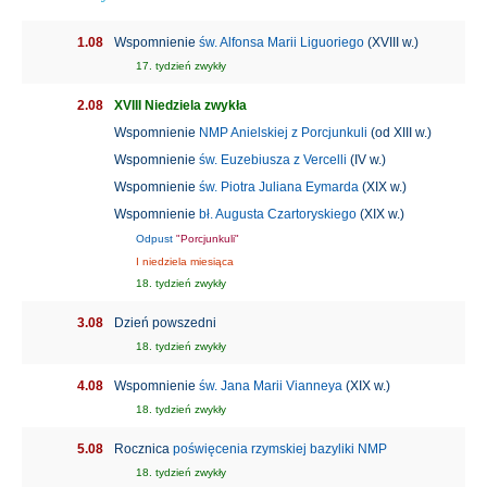
1.08
Wspomnienie
św. Alfonsa Marii Liguoriego
(XVIII w.)
17. tydzień zwykły
2.08
XVIII Niedziela zwykła
Wspomnienie
NMP Anielskiej z Porcjunkuli
(od XIII w.)
Wspomnienie
św. Euzebiusza z Vercelli
(IV w.)
Wspomnienie
św. Piotra Juliana Eymarda
(XIX w.)
Wspomnienie
bł. Augusta Czartoryskiego
(XIX w.)
Odpust
"Porcjunkuli"
I niedziela miesiąca
18. tydzień zwykły
3.08
Dzień powszedni
18. tydzień zwykły
4.08
Wspomnienie
św. Jana Marii Vianneya
(XIX w.)
18. tydzień zwykły
5.08
Rocznica
poświęcenia rzymskiej bazyliki NMP
18. tydzień zwykły