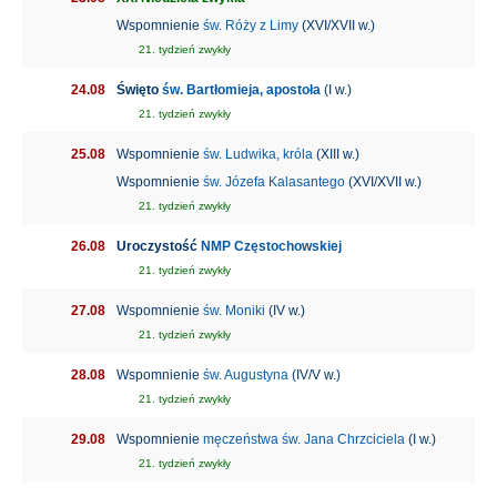
Wspomnienie
św. Róży z Limy
(XVI/XVII w.)
21. tydzień zwykły
24.08
Święto
św. Bartłomieja, apostoła
(I w.)
21. tydzień zwykły
25.08
Wspomnienie
św. Ludwika, króla
(XIII w.)
Wspomnienie
św. Józefa Kalasantego
(XVI/XVII w.)
21. tydzień zwykły
26.08
Uroczystość
NMP Częstochowskiej
21. tydzień zwykły
27.08
Wspomnienie
św. Moniki
(IV w.)
21. tydzień zwykły
28.08
Wspomnienie
św. Augustyna
(IV/V w.)
21. tydzień zwykły
29.08
Wspomnienie
męczeństwa św. Jana Chrzciciela
(I w.)
21. tydzień zwykły