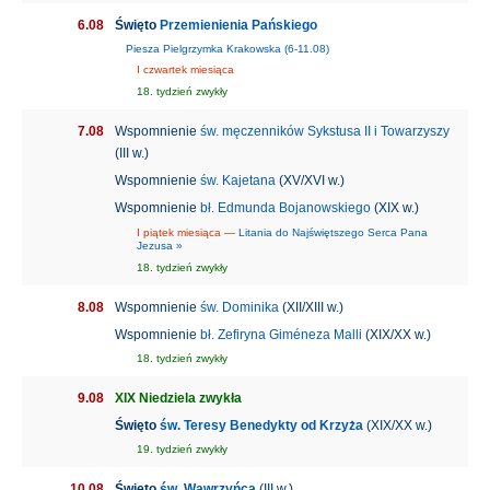
6.08
Święto
Przemienienia Pańskiego
Piesza Pielgrzymka Krakowska (6-11.08)
I czwartek miesiąca
18. tydzień zwykły
7.08
Wspomnienie
św. męczenników Sykstusa II i Towarzyszy
(III w.)
Wspomnienie
św. Kajetana
(XV/XVI w.)
Wspomnienie
bł. Edmunda Bojanowskiego
(XIX w.)
I piątek miesiąca —
Litania do Najświętszego Serca Pana
Jezusa »
18. tydzień zwykły
8.08
Wspomnienie
św. Dominika
(XII/XIII w.)
Wspomnienie
bł. Zefiryna Giméneza Malli
(XIX/XX w.)
18. tydzień zwykły
9.08
XIX Niedziela zwykła
Święto
św. Teresy Benedykty od Krzyża
(XIX/XX w.)
19. tydzień zwykły
10.08
Święto
św. Wawrzyńca
(III w.)