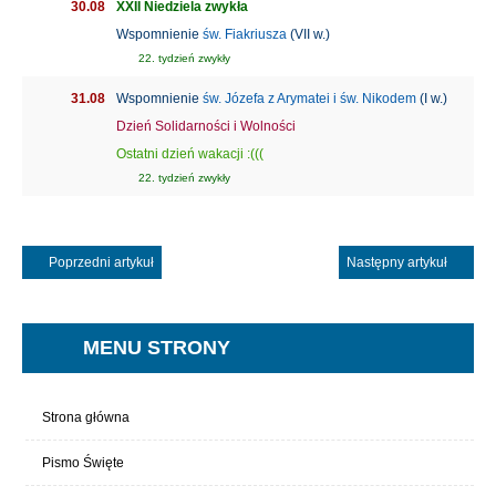
30.08
XXII Niedziela zwykła
Wspomnienie
św. Fiakriusza
(VII w.)
22. tydzień zwykły
31.08
Wspomnienie
św. Józefa z Arymatei i św. Nikodem
(I w.)
Dzień Solidarności i Wolności
Ostatni dzień wakacji :(((
22. tydzień zwykły
Poprzedni artykuł
Następny artykuł
MENU STRONY
Strona główna
Pismo Święte