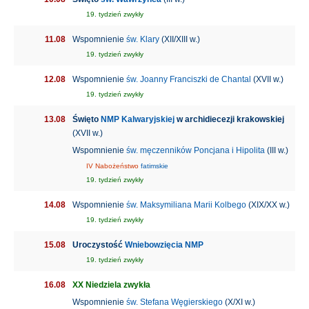
19. tydzień zwykły
11.08
Wspomnienie
św. Klary
(XII/XIII w.)
19. tydzień zwykły
12.08
Wspomnienie
św. Joanny Franciszki de Chantal
(XVII w.)
19. tydzień zwykły
13.08
Święto
NMP Kalwaryjskiej
w archidiecezji krakowskiej
(XVII w.)
Wspomnienie
św. męczenników Poncjana i Hipolita
(III w.)
IV Nabożeństwo
fatimskie
19. tydzień zwykły
14.08
Wspomnienie
św. Maksymiliana Marii Kolbego
(XIX/XX w.)
19. tydzień zwykły
15.08
Uroczystość
Wniebowzięcia NMP
19. tydzień zwykły
16.08
XX Niedziela zwykła
Wspomnienie
św. Stefana Węgierskiego
(X/XI w.)