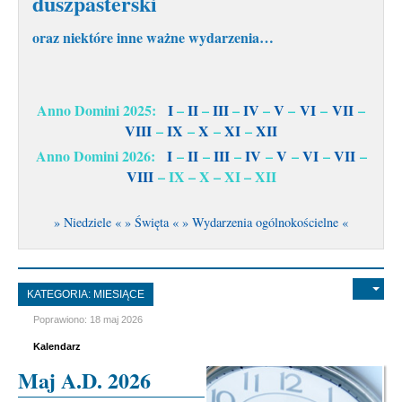
duszpasterski
oraz niektóre inne ważne wydarzenia…
Anno Domini 2025:
I
–
II
–
III
–
IV
–
V
–
VI
–
VII
–
VIII
–
IX
–
X
–
XI
–
XII
Anno Domini 2026:
I
–
II
–
III
–
IV
–
V
–
VI
–
VII
–
VIII
– IX – X – XI – XII
» Niedziele «
» Święta «
» Wydarzenia ogólnokościelne «
KATEGORIA:
MIESIĄCE
Poprawiono: 18 maj 2026
Kalendarz
Maj A.D. 2026