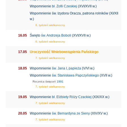
Wspomnienie
bł. Zofii Czeskiej
(XVI/XVII w.)
Wspomnienie św. Izydora Oracza, patrona rolników (XI/XII
w.)
6. tydzień wielkanocny
16.05
Święto
św. Andrzeja Boboli
(XVI/XVII w.)
6. tydzień wielkanocny
17.05
Uroczystość Wniebowstąpienia Pańskiego
7. tydzień wielkanocny
18.05
Wspomnienie
św. Jana I, papieża
(V/VI w.)
Wspomnienie
św. Stanisława Papczyńskiego
(XVII w.)
Rocznica święceń
1991
7. tydzień wielkanocny
19.05
Wspomnienie
bł. Elżbiety Róży Czackiej
(XIX/XX w.)
7. tydzień wielkanocny
20.05
Wspomnienie
św. Bernardyna ze Sieny
(XIV/XV w.)
7. tydzień wielkanocny