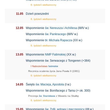
6. tydzień wielkanocny
11.05
Dzień powszedni
6. tydzień wielkanocny
12.05
Wspomnienie
św. Nereusza i Achillesa
(III/IV w.)
Wspomnienie
św. Pankracego
(III/IV w.)
Wspomnienie
bł. Michała Rapacza
(XX w.)
6. tydzień wielkanocny
13.05
Wspomnienie
NMP Fatimskiej
(XX w.)
Wspomnienie św. Serwacego z Tongeren (+384)
I Nabożeństwo
fatimskie
Rocznica ocalenia życia Jana Pawła II (1981)
6. tydzień wielkanocny
14.05
Święto
św. Macieja, Apostoła
(I w.)
Wspomnienie św. Bonifacego z Tarsu (+ ok. 300)
Procesja
św. Stanisława
z Wawelu na Skałkę
6. tydzień wielkanocny
15.05
Wspomnienie
św. Zofii, wdowy i męczennicy
(I/II w.)