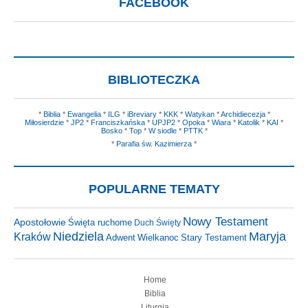
FACEBOOK
BIBLIOTECZKA
*
Biblia
*
Ewangelia
*
ILG
*
iBreviary
*
KKK
*
Watykan
*
Archidiecezja
*
Miłosierdzie
*
JP2
*
Franciszkańska
*
UPJP2
*
Opoka
*
Wiara
*
Katolik
*
KAI
*
Bosko
*
Top
*
W siodle
*
PTTK
*
*
Parafia św. Kazimierza
*
POPULARNE TEMATY
Nowy Testament
Apostołowie
Święta ruchome
Duch Święty
Niedziela
Maryja
Kraków
Adwent
Wielkanoc
Stary Testament
Home
Biblia
Liturgia