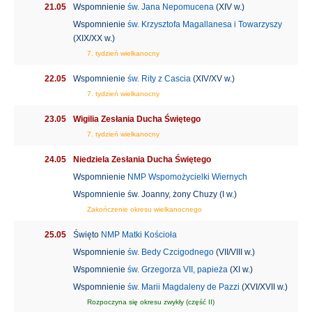
21.05
Wspomnienie
św. Jana Nepomucena
(XIV w.)
Wspomnienie
św. Krzysztofa Magallanesa i Towarzyszy
(XIX/XX w.)
7. tydzień wielkanocny
22.05
Wspomnienie
św. Rity z Cascia
(XIV/XV w.)
7. tydzień wielkanocny
23.05
Wigilia Zesłania Ducha Świętego
7. tydzień wielkanocny
24.05
Niedziela Zesłania Ducha Świętego
Wspomnienie
NMP Wspomożycielki Wiernych
Wspomnienie św. Joanny, żony Chuzy (I w.)
Zakończenie okresu wielkanocnego
25.05
Święto
NMP Matki Kościoła
Wspomnienie
św. Bedy Czcigodnego
(VII/VIII w.)
Wspomnienie
św. Grzegorza VII, papieża
(XI w.)
Wspomnienie
św. Marii Magdaleny de Pazzi
(XVI/XVII w.)
Rozpoczyna się okresu zwykły (część II)