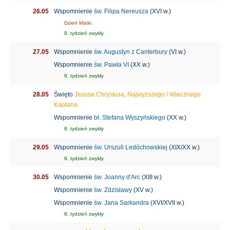
26.05
Wspomnienie
św. Filipa Nereusza
(XVI w.)
Dzień Matki
8. tydzień zwykły
27.05
Wspomnienie
św. Augustyn z Canterbury
(VI w.)
Wspomnienie
św. Pawła VI
(XX w.)
8. tydzień zwykły
28.05
Święto
Jezusa Chrystusa, Najwyższego i Wiecznego
Kapłana
Wspomnienie
bł. Stefana Wyszyńskiego
(XX w.)
8. tydzień zwykły
29.05
Wspomnienie
św. Urszuli Ledóchowskiej
(XIX/XX w.)
8. tydzień zwykły
30.05
Wspomnienie
św. Joanny d'Arc
(XIII w.)
Wspomnienie
św. Zdzisławy
(XV w.)
Wspomnienie
św. Jana Sarkandra
(XVI/XVII w.)
8. tydzień zwykły