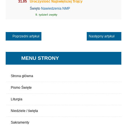
31.05
Uroczystość Najświętszej Trójcy
Święto
Nawiedzenia NMP
9. tydzień zwykły
Poprzedni artykuł
Następny artykuł
MENU STRONY
Strona główna
Pismo Święte
Liturgia
Niedziele / święta
Sakramenty