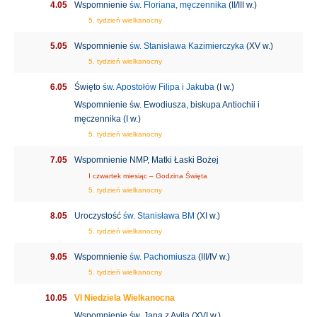
4.05
Wspomnienie
św. Floriana, męczennika
(II/III w.)
5. tydzień wielkanocny
5.05
Wspomnienie
św. Stanisława Kazimierczyka
(XV w.)
5. tydzień wielkanocny
6.05
Święto
św. Apostołów Filipa i Jakuba
(I w.)
Wspomnienie św. Ewodiusza, biskupa Antiochii i
męczennika (I w.)
5. tydzień wielkanocny
7.05
Wspomnienie NMP, Matki Łaski Bożej
I czwartek miesiąc – Godzina Święta
5. tydzień wielkanocny
8.05
Uroczystość
św. Stanisława BM
(XI w.)
5. tydzień wielkanocny
9.05
Wspomnienie
św. Pachomiusza
(III/IV w.)
5. tydzień wielkanocny
10.05
VI Niedziela Wielkanocna
Wspomnienie św. Jana z Avila (XVI w.)