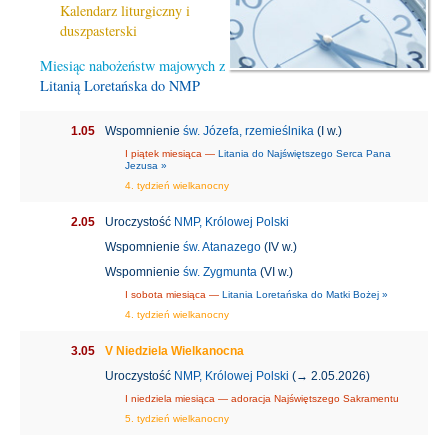
Kalendarz liturgiczny i
duszpasterski
Miesiąc nabożeństw majowych z
Litanią Loretańska do NMP
1.05
Wspomnienie
św. Józefa, rzemieślnika
(I w.)
I piątek miesiąca —
Litania do Najświętszego Serca Pana
Jezusa »
4. tydzień wielkanocny
2.05
Uroczystość
NMP, Królowej Polski
Wspomnienie
św. Atanazego
(IV w.)
Wspomnienie
św. Zygmunta
(VI w.)
I sobota miesiąca —
Litania Loretańska do Matki Bożej »
4. tydzień wielkanocny
3.05
V Niedziela Wielkanocna
Uroczystość
NMP, Królowej Polski
(→ 2.05.2026)
I niedziela miesiąca — adoracja Najświętszego Sakramentu
5. tydzień wielkanocny