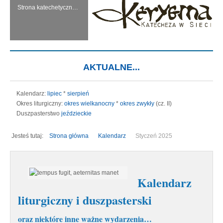
Strona katechetyczna KERYGMA jest próbą włączenia środków informatyki w dzieło głoszenia Ewangelii, zwłaszcza w ramach szkolnej katechezy.
AKTUALNE...
Kalendarz:
lipiec
*
sierpień
Okres liturgiczny:
okres wielkanocny
*
okres zwykły
(cz. II)
Duszpasterstwo
jeździeckie
Jesteś tutaj:
Strona główna
Kalendarz
Styczeń 2025
Kalendarz
liturgiczny i duszpasterski
oraz niektóre inne ważne wydarzenia…