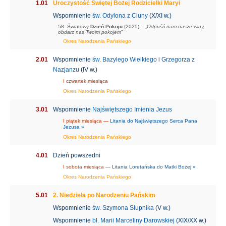
1.01
Uroczystość Świętej Bożej Rodzicielki Maryi
Wspomnienie
św. Odylona z Cluny
(X/XI w.)
58. Światowy
Dzień Pokoju
(2025) –
„
Odpuść nam nasze winy,
obdarz nas Twoim pokojem
”
Okres Narodzenia Pańskiego
2.01
Wspomnienie
św. Bazylego Wielkiego i Grzegorza z
Nazjanzu
(IV w.)
I czwartek miesiąca
Okres Narodzenia Pańskiego
3.01
Wspomnienie
Najświętszego Imienia Jezus
I piątek miesiąca —
Litania do Najświętszego Serca Pana
Jezusa »
Okres Narodzenia Pańskiego
4.01
Dzień powszedni
I sobota miesiąca —
Litania Loretańska do Matki Bożej »
Okres Narodzenia Pańskiego
5.01
2. Niedziela po Narodzeniu Pańskim
Wspomnienie
św. Szymona Słupnika
(V w.)
Wspomnienie
bł. Marii Marceliny Darowskiej
(XIX/XX w.)