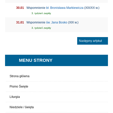
30.01
Wspomnienie
bł. Bronisława Markiewicza
(XIX/XX w.)
3. tydzień zwykły
31.01
Wspomnienie
św. Jana Bosko
(XIX w.)
3. tydzień zwykły
Następny artykuł
MENU STRONY
Strona główna
Pismo Święte
Liturgia
Niedziele / święta