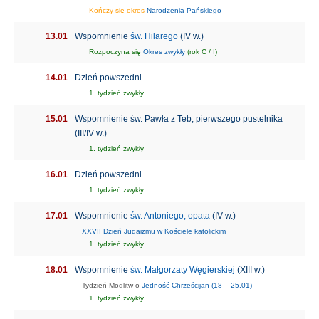
Kończy się okres
Narodzenia Pańskiego
13.01
Wspomnienie
św. Hilarego
(IV w.)
Rozpoczyna się
Okres zwykły
(rok C / I)
14.01
Dzień powszedni
1. tydzień zwykły
15.01
Wspomnienie św. Pawła z Teb, pierwszego pustelnika
(III/IV w.)
1. tydzień zwykły
16.01
Dzień powszedni
1. tydzień zwykły
17.01
Wspomnienie
św. Antoniego, opata
(IV w.)
XXVII Dzień Judaizmu w Kościele katolickim
1. tydzień zwykły
18.01
Wspomnienie
św. Małgorzaty Węgierskiej
(XIII w.)
Tydzień Modlitw o
Jedność Chrześcijan (18 – 25.01)
1. tydzień zwykły