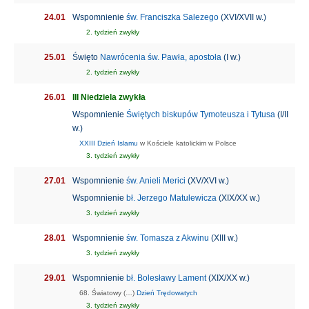
24.01
Wspomnienie
św. Franciszka Salezego
(XVI/XVII w.)
2. tydzień zwykły
25.01
Święto
Nawrócenia św. Pawła, apostoła
(I w.)
2. tydzień zwykły
26.01
III Niedziela zwykła
Wspomnienie
Świętych biskupów Tymoteusza i Tytusa
(I/II
w.)
XXIII Dzień Islamu
w Kościele katolickim w Polsce
3. tydzień zwykły
27.01
Wspomnienie
św. Anieli Merici
(XV/XVI w.)
Wspomnienie
bł. Jerzego Matulewicza
(XIX/XX w.)
3. tydzień zwykły
28.01
Wspomnienie
św. Tomasza z Akwinu
(XIII w.)
3. tydzień zwykły
29.01
Wspomnienie
bł. Bolesławy Lament
(XIX/XX w.)
68. Światowy (…)
Dzień Trędowatych
3. tydzień zwykły