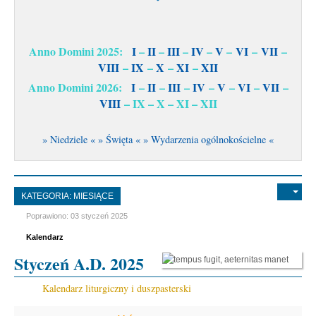
Anno Domini 2025:
I
–
II
–
III
–
IV
–
V
–
VI
–
VII
–
VIII
–
IX
–
X
–
XI
–
XII
Anno Domini 2026:
I
–
II
–
III
–
IV
–
V
–
VI
–
VII
–
VIII
– IX – X – XI – XII
» Niedziele «
» Święta «
» Wydarzenia ogólnokościelne «
KATEGORIA:
MIESIĄCE
Poprawiono: 03 styczeń 2025
Kalendarz
Styczeń A.D. 2025
Kalendarz liturgiczny i duszpasterski