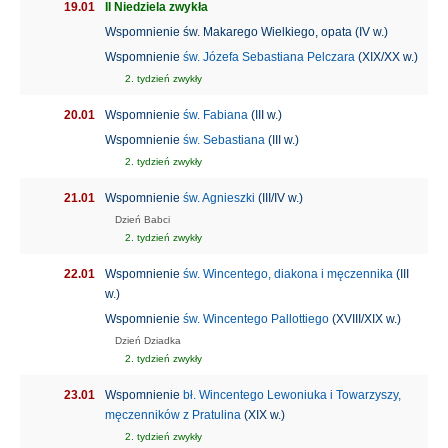
19.01
II Niedziela zwykła
Wspomnienie św. Makarego Wielkiego, opata (IV w.)
Wspomnienie
św. Józefa Sebastiana Pelczara
(XIX/XX w.)
2. tydzień zwykły
20.01
Wspomnienie
św. Fabiana
(III w.)
Wspomnienie
św. Sebastiana
(III w.)
2. tydzień zwykły
21.01
Wspomnienie
św. Agnieszki
(III/IV w.)
Dzień Babci
2. tydzień zwykły
22.01
Wspomnienie
św. Wincentego, diakona i męczennika
(III
w.)
Wspomnienie
św. Wincentego Pallottiego
(XVIII/XIX w.)
Dzień Dziadka
2. tydzień zwykły
23.01
Wspomnienie
bł. Wincentego Lewoniuka i Towarzyszy,
męczenników z Pratulina
(XIX w.)
2. tydzień zwykły