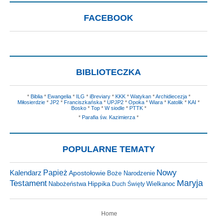
FACEBOOK
BIBLIOTECZKA
*
Biblia
*
Ewangelia
*
ILG
*
iBreviary
*
KKK
*
Watykan
*
Archidiecezja
*
Miłosierdzie
*
JP2
*
Franciszkańska
*
UPJP2
*
Opoka
*
Wiara
*
Katolik
*
KAI
*
Bosko
*
Top
*
W siodle
*
PTTK
*
*
Parafia św. Kazimierza
*
POPULARNE TEMATY
Nowy
Kalendarz
Papież
Apostołowie
Boże Narodzenie
Testament
Maryja
Hippika
Nabożeństwa
Wielkanoc
Duch Święty
Home