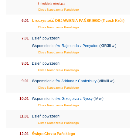
I niedziela miesiąca
Okres Narodzenia Pańskiego
6.01
Uroczystość OBJAWIENIA PAŃSKIEGO (Trzech Króli)
Okres Narodzenia Pańskiego
7.01
Dzień powszedni
Wspomnienie
św. Rajmunda z Penyafort
(XII/XIII w.)
Okres Narodzenia Pańskiego
8.01
Dzień powszedni
Okres Narodzenia Pańskiego
9.01
Wspomnienie
św. Adriana z Canterbury
(VII/VIII w.)
Okres Narodzenia Pańskiego
10.01
Wspomnienie
św. Grzegorza z Nyssy
(IV w.)
Okres Narodzenia Pańskiego
11.01
Dzień powszedni
Okres Narodzenia Pańskiego
12.01
Święto Chrztu Pańskiego