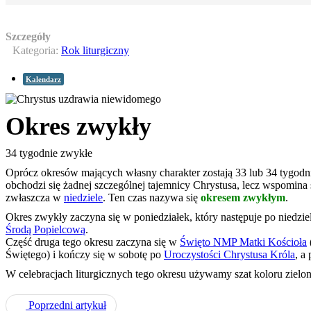
Szczegóły
Kategoria:
Rok liturgiczny
Kalendarz
Okres zwykły
34 tygodnie zwykłe
Oprócz okresów mających własny charakter zostają 33 lub 34 tygodni
obchodzi się żadnej szczególnej tajemnicy Chrystusa, lecz wspomina 
zwłaszcza w
niedziele
. Ten czas nazywa się
okresem zwykłym
.
Okres zwykły zaczyna się w poniedziałek, który następuje po niedzie
Środą Popielcową
.
Część druga tego okresu zaczyna się w
Święto NMP Matki Kościoła
Świętego) i kończy się w sobotę po
Uroczystości Chrystusa Króla
, a
W celebracjach liturgicznych tego okresu używamy szat koloru zielo
Poprzedni artykuł