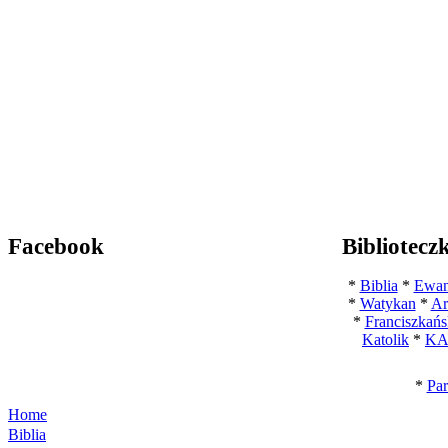
Facebook
Bibliotecz
*
Biblia
*
Ewan
*
Watykan
*
Ar
*
Franciszkańs
Katolik
*
KA
*
Par
Home
Biblia