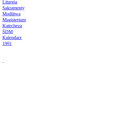
Liturgia
Sakramenty
Modlitwa
Magisterium
Katecheza
ŚDM
Kalendarz
1991