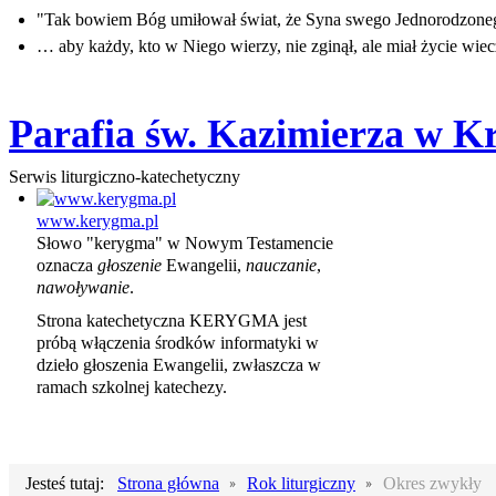
"Tak bowiem Bóg umiłował świat, że Syna swego Jednorodzon
… aby każdy, kto w Niego wierzy, nie zginął, ale miał życie wiec
Parafia św. Kazimierza w K
Serwis liturgiczno-katechetyczny
www.kerygma.pl
Słowo "kerygma" w Nowym Testamencie
oznacza
głoszenie
Ewangelii,
nauczanie
,
nawoływanie
.
Strona katechetyczna KERYGMA jest
próbą włączenia środków informatyki w
dzieło głoszenia Ewangelii, zwłaszcza w
ramach szkolnej katechezy.
Jesteś tutaj:
Strona główna
Rok liturgiczny
Okres zwykły