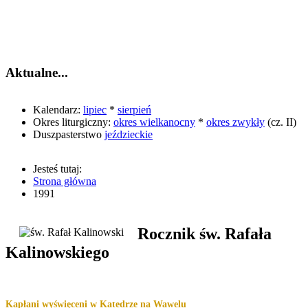
informatyki w dzieło głoszenia
Ewangelii, zwłaszcza w ramach
szkolnej katechezy.
Aktualne...
Kalendarz:
lipiec
*
sierpień
Okres liturgiczny:
okres wielkanocny
*
okres zwykły
(cz. II)
Duszpasterstwo
jeździeckie
Jesteś tutaj:
Strona główna
1991
Rocznik św. Rafała
Kalinowskiego
Kapłani wyświęceni w Katedrze na Wawelu