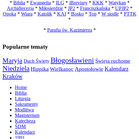
*
Biblia
*
Ewangelia
*
ILG
*
iBreviary
*
KKK
*
Watykan
*
Archidiecezja
*
Miłosierdzie
*
JP2
*
Franciszkańska
*
UPJP2
*
Opoka
*
Wiara
*
Katolik
*
KAI
*
Bosko
*
Top
*
W siodle
*
PTTK
*
*
Parafia św. Kazimierza
*
Popularne tematy
Błogosławieni
Maryja
Święta ruchome
Duch Święty
Niedziela
Kalendarz
Hippika
Apostołowie
Wielkanoc
Kraków
Home
Biblia
Liturgia
Sakramenty
Modlitwa
Magisterium
Katecheza
ŚDM
Kalendarz
1991