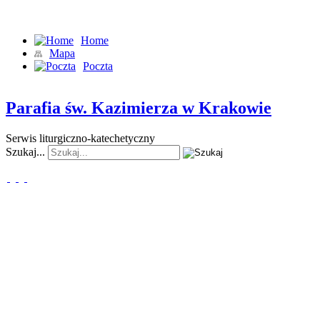
"Tak bowiem Bóg umiłował świat, że Syna swego Jednorodzonego
… aby każdy, kto w Niego wierzy, nie zginął, ale miał życie wieczne
Home
Mapa
Poczta
Parafia św. Kazimierza w Krakowie
Serwis liturgiczno-katechetyczny
Szukaj...
www.kerygma.pl
Słowo "kerygma" w Nowym
Testamencie oznacza
głoszenie
Ewangelii,
nauczanie
,
nawoływanie
.
Strona katechetyczna KERYGMA
jest próbą włączenia środków