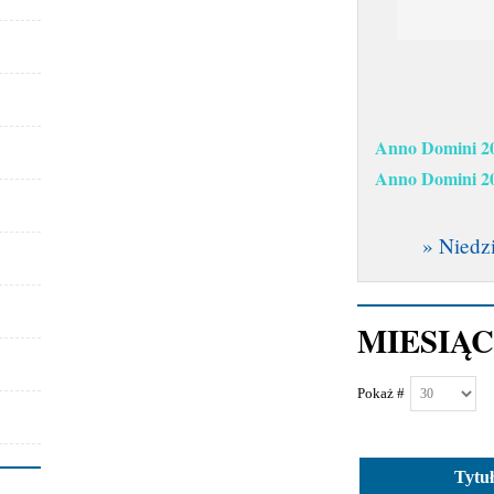
Anno Domini 
Anno Domini 
» Niedzi
MIESIĄ
Pokaż #
Tytuł