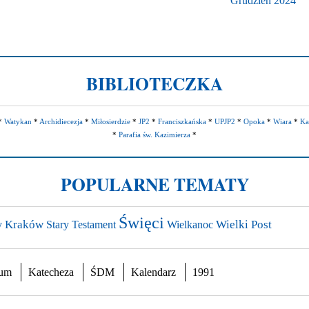
Grudzień 2024
BIBLIOTECZKA
*
Watykan
*
Archidiecezja
*
Miłosierdzie
*
JP2
*
Franciszkańska
*
UPJP2
*
Opoka
*
Wiara
*
Ka
*
Parafia św. Kazimierza
*
POPULARNE TEMATY
Święci
Kraków
Stary Testament
Wielki Post
y
Wielkanoc
ium
Katecheza
ŚDM
Kalendarz
1991