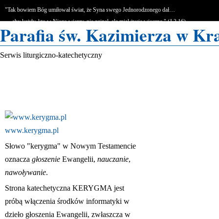
"Tak bowiem Bóg umiłował świat, że Syna swego Jednorodzonego dał…
… aby każdy, kto w Niego wierzy, nie zginął, ale miał życie wieczne." (J 3,16)
Parafia św. Kazimierza w Kr
Serwis liturgiczno-katechetyczny
www.kerygma.pl
Słowo "kerygma" w Nowym Testamencie
oznacza
głoszenie
Ewangelii,
nauczanie
,
nawoływanie
.
Strona katechetyczna KERYGMA jest
próbą włączenia środków informatyki w
dzieło głoszenia Ewangelii, zwłaszcza w