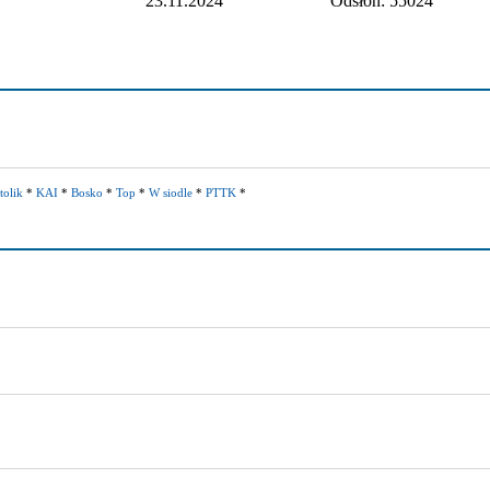
23.11.2024
Odsłon: 55024
tolik
*
KAI
*
Bosko
*
Top
*
W siodle
*
PTTK
*