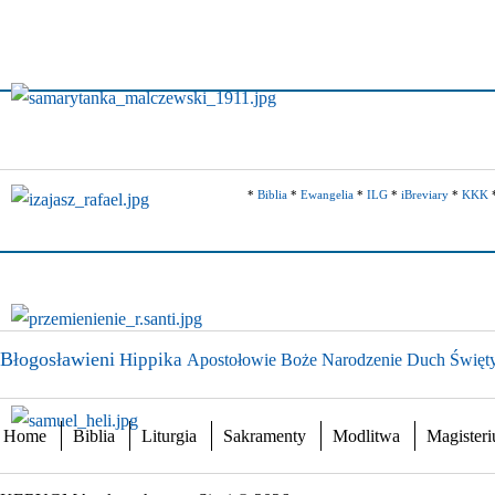
*
Biblia
*
Ewangelia
*
ILG
*
iBreviary
*
KKK
Błogosławieni
Hippika
Apostołowie
Boże Narodzenie
Duch Święt
Home
Biblia
Liturgia
Sakramenty
Modlitwa
Magister