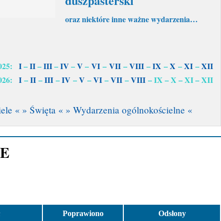
duszpasterski
oraz niektóre inne ważne wydarzenia…
2025:
I
–
II
–
III
–
IV
–
V
–
VI
–
VII
–
VIII
–
IX
–
X
–
XI
–
XII
2026:
I
–
II
–
III
–
IV
–
V
–
VI
–
VII
–
VIII
– IX – X – XI – XII
ele «
» Święta «
» Wydarzenia ogólnokościelne «
CE
Poprawiono
Odsłony