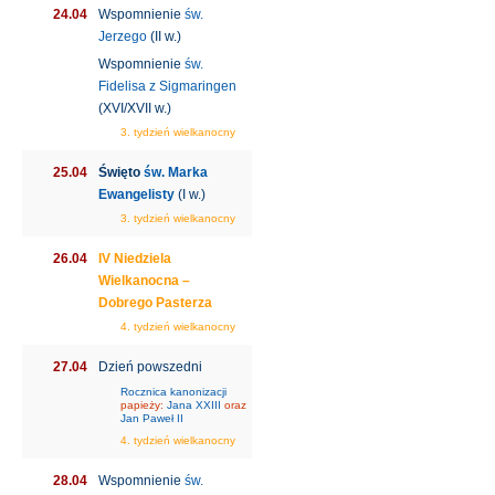
24.04
Wspomnienie
św.
Jerzego
(II w.)
Wspomnienie
św.
Fidelisa z Sigmaringen
(XVI/XVII w.)
3. tydzień wielkanocny
25.04
Święto
św. Marka
Ewangelisty
(I w.)
3. tydzień wielkanocny
26.04
IV Niedziela
Wielkanocna –
Dobrego Pasterza
4. tydzień wielkanocny
27.04
Dzień powszedni
Rocznica kanonizacji
papieży:
Jana XXIII
oraz
Jan Paweł II
4. tydzień wielkanocny
28.04
Wspomnienie
św.