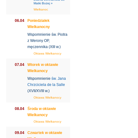
Matki Bożej »
Wielkanoc
06.04
Poniedziałek
Wielkanocny
Wspomnienie św. Piotra
z Werony OP,
męczennika (XIII w.)
Oktawa Wielkanocy
07.04
Wtorek w oktawie
Wielkanocy
Wspomnienie
św. Jana
Chrzciciela de la Salle
(XVII/XVIII w.)
Oktawa Wielkanocy
08.04
Środa w oktawie
Wielkanocy
Oktawa Wielkanocy
09.04
Czwartek w oktawie