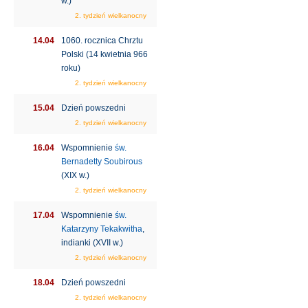
w.)
2. tydzień wielkanocny
14.04
1060. rocznica Chrztu
Polski (14 kwietnia 966
roku)
2. tydzień wielkanocny
15.04
Dzień powszedni
2. tydzień wielkanocny
16.04
Wspomnienie
św.
Bernadetty Soubirous
(XIX w.)
2. tydzień wielkanocny
17.04
Wspomnienie
św.
Katarzyny Tekakwitha
,
indianki (XVII w.)
2. tydzień wielkanocny
18.04
Dzień powszedni
2. tydzień wielkanocny