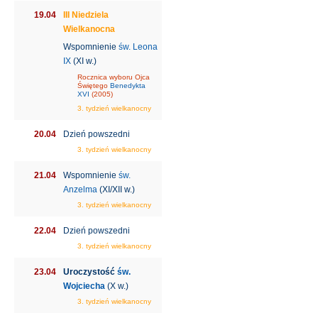
19.04
III Niedziela
Wielkanocna
Wspomnienie
św. Leona
IX
(XI w.)
Rocznica wyboru Ojca
Świętego
Benedykta
XVI
(2005)
3. tydzień wielkanocny
20.04
Dzień powszedni
3. tydzień wielkanocny
21.04
Wspomnienie
św.
Anzelma
(XI/XII w.)
3. tydzień wielkanocny
22.04
Dzień powszedni
3. tydzień wielkanocny
23.04
Uroczystość
św.
Wojciecha
(X w.)
3. tydzień wielkanocny