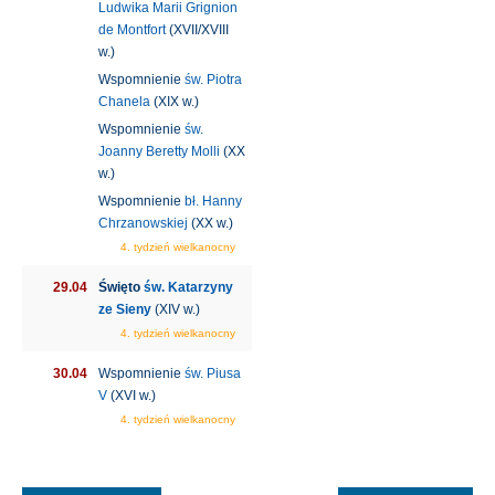
Ludwika Marii Grignion
de Montfort
(XVII/XVIII
w.)
Wspomnienie
św. Piotra
Chanela
(XIX w.)
Wspomnienie
św.
Joanny Beretty Molli
(XX
w.)
Wspomnienie
bł. Hanny
Chrzanowskiej
(XX w.)
4. tydzień wielkanocny
29.04
Święto
św. Katarzyny
ze Sieny
(XIV w.)
4. tydzień wielkanocny
30.04
Wspomnienie
św. Piusa
V
(XVI w.)
4. tydzień wielkanocny