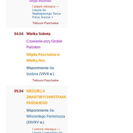
Droga krzyżowa
I piątek miesiąca —
Litania do
Najświętszego Serca
Pana Jezusa »
Triduum Paschalne
04.04
Wielka Sobota
Czuwanie przy Grobie
Pańskim
Wigilia Paschalna w
Wielką Noc
Wspomnienie
św.
Izydora
(VI/VII w.)
Triduum Paschalne
05.04
NIEDZIELA
ZMARTWYCHWSTANIA
PAŃSKIEGO
Wspomnienie
św.
Wincentego Ferreriusza
(XIV/XV w.)
I sobota miesiąca —
Litania Loretańska do