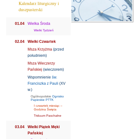
Kalendarz liturgiczny i
duszpasterski
01.04
Wielka Środa
Wielki Tydzień
02.04
Wielki Czwartek
Msza Krzyżma
(przed
południem)
Msza Wieczerzy
Pańskiej
(wieczorem)
Wspomnienie
św.
Franciszka z Pauli
(XV
w.)
Ogólnopolskie
Ognisko
Papieskie PTTK
I czwartek miesiąc –
Godzina Święta
Triduum Paschalne
03.04
Wielki Piątek Męki
Pańskiej