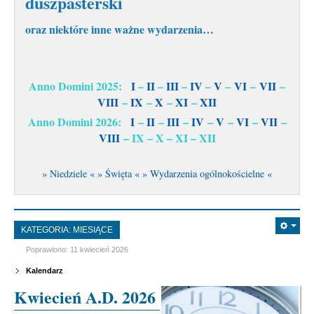
duszpasterski
oraz niektóre inne ważne wydarzenia…
Anno Domini 2025:
I
–
II
–
III
–
IV
–
V
–
VI
–
VII
–
VIII
–
IX
–
X
–
XI
–
XII
Anno Domini 2026:
I
–
II
–
III
–
IV
–
V
–
VI
–
VII
–
VIII
– IX – X – XI – XII
» Niedziele «
» Święta «
» Wydarzenia ogólnokościelne «
KATEGORIA:
MIESIĄCE
Poprawiono: 11 kwiecień 2026
Kalendarz
Kwiecień A.D. 2026