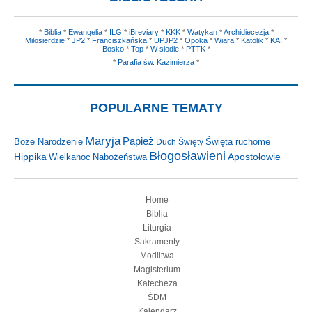
*
Biblia
*
Ewangelia
*
ILG
*
iBreviary
*
KKK
*
Watykan
*
Archidiecezja
*
Miłosierdzie
*
JP2
*
Franciszkańska
*
UPJP2
*
Opoka
*
Wiara
*
Katolik
*
KAI
*
Bosko
*
Top
*
W siodle
*
PTTK
*
*
Parafia św. Kazimierza
*
POPULARNE TEMATY
Maryja
Papież
Święta ruchome
Boże Narodzenie
Duch Święty
Błogosławieni
Hippika
Wielkanoc
Nabożeństwa
Apostołowie
Home
Biblia
Liturgia
Sakramenty
Modlitwa
Magisterium
Katecheza
ŚDM
Kalendarz