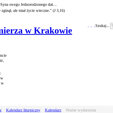
e Syna swego Jednorodzonego dał…
zginął, ale miał życie wieczne." (J 3,16)
Szukaj...
imierza w Krakowie
ncie
ie
,
t
 w
a w
z
Kalendarz liturgiczny
Kalendarz
Ważne wydarzenia