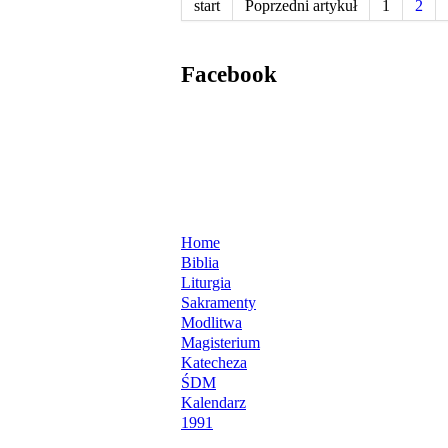
start
Poprzedni artykuł
1
2
Facebook
Home
Biblia
Liturgia
Sakramenty
Modlitwa
Magisterium
Katecheza
ŚDM
Kalendarz
1991