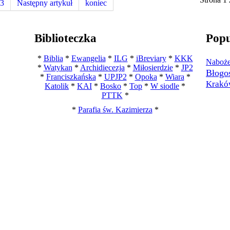
3
Następny artykuł
koniec
Biblioteczka
Popu
*
Biblia
*
Ewangelia
*
ILG
*
iBreviary
*
KKK
Naboże
*
Watykan
*
Archidiecezja
*
Miłosierdzie
*
JP2
Błogo
*
Franciszkańska
*
UPJP2
*
Opoka
*
Wiara
*
Krakó
Katolik
*
KAI
*
Bosko
*
Top
*
W siodle
*
PTTK
*
*
Parafia św. Kazimierza
*