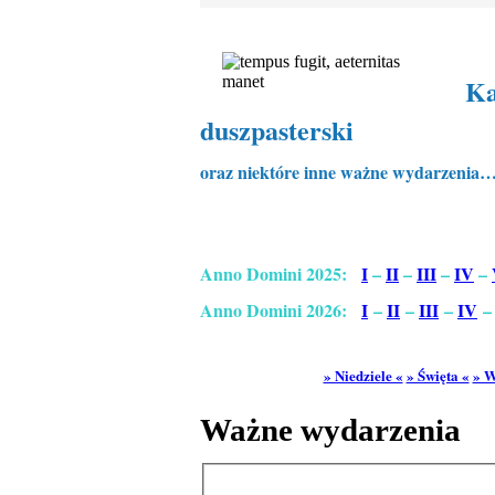
Ka
duszpasterski
oraz niektóre inne ważne wydarzenia
Anno Domini 2025:
I
–
II
–
III
–
IV
–
Anno Domini 2026:
I
–
II
–
III
–
IV
» Niedziele «
» Święta «
» W
Ważne wydarzenia