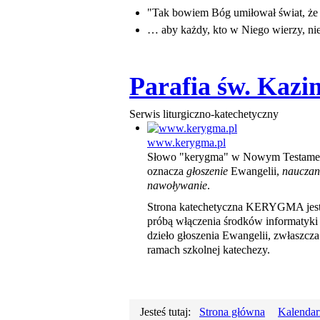
"Tak bowiem Bóg umiłował świat, ż
… aby każdy, kto w Niego wierzy, nie 
Parafia św. Kaz
Serwis liturgiczno-katechetyczny
www.kerygma.pl
Słowo "kerygma" w Nowym Testame
oznacza
głoszenie
Ewangelii,
nauczan
nawoływanie
.
Strona katechetyczna KERYGMA jes
próbą włączenia środków informatyki
dzieło głoszenia Ewangelii, zwłaszcz
ramach szkolnej katechezy.
Jesteś tutaj:
Strona główna
Kalendar