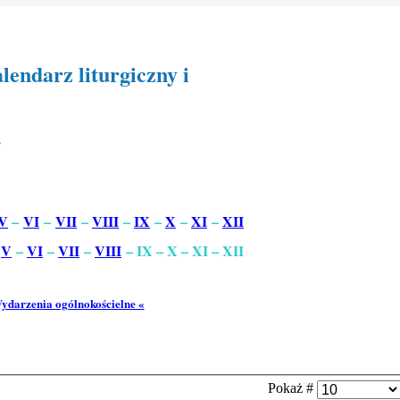
lendarz liturgiczny i
…
V
–
VI
–
VII
–
VIII
–
IX
–
X
–
XI
–
XII
–
V
–
VI
–
VII
–
VIII
– IX – X – XI – XII
ydarzenia ogólnokościelne «
Pokaż #