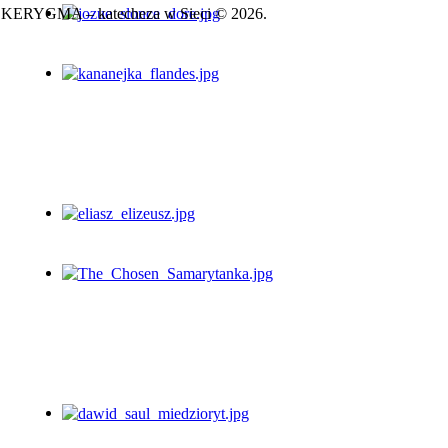
KERYGMA – katecheza w Sieci © 2026.