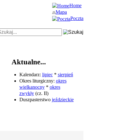
Home
Mapa
Poczta
Aktualne...
Kalendarz:
lipiec
*
sierpień
Okres liturgiczny:
okres
wielkanocny
*
okres
zwykły
(cz. II)
Duszpasterstwo
jeździeckie