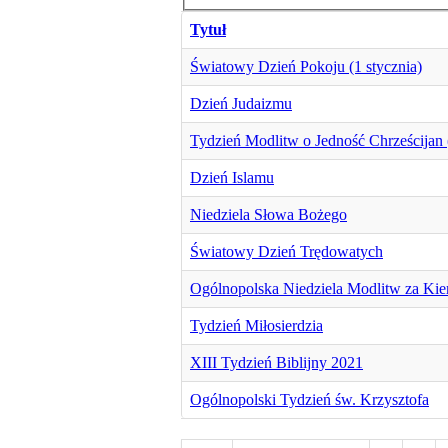
Tytuł
Światowy Dzień Pokoju (1 stycznia)
Dzień Judaizmu
Tydzień Modlitw o Jedność Chrześcijan 
Dzień Islamu
Niedziela Słowa Bożego
Światowy Dzień Trędowatych
Ogólnopolska Niedziela Modlitw za Ki
Tydzień Miłosierdzia
XIII Tydzień Biblijny 2021
Ogólnopolski Tydzień św. Krzysztofa