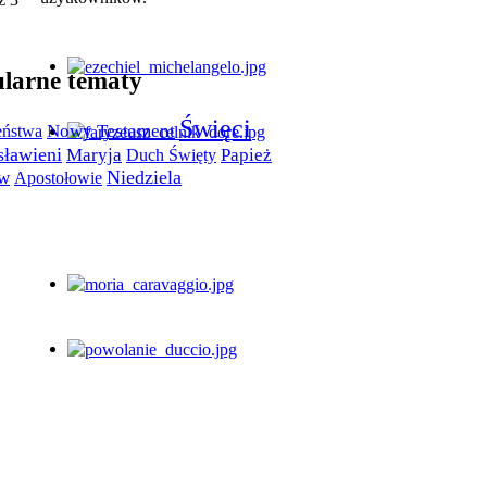
larne tematy
Święci
ństwa
Nowy Testament
sławieni
Maryja
Papież
Duch Święty
Niedziela
w
Apostołowie