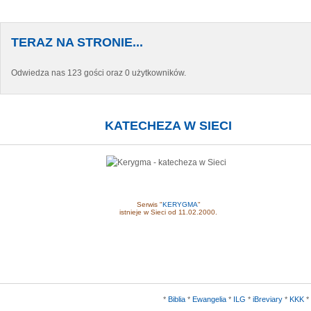
TERAZ NA STRONIE...
Odwiedza nas 123 gości oraz 0 użytkowników.
KATECHEZA W SIECI
Serwis "
KERYGMA
"
istnieje w Sieci od 11.02.2000.
*
Biblia
*
Ewangelia
*
ILG
*
iBreviary
*
KKK
*