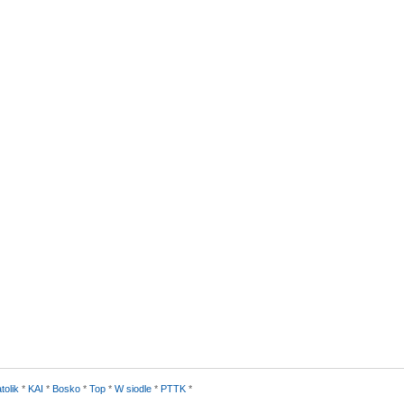
tolik
*
KAI
*
Bosko
*
Top
*
W siodle
*
PTTK
*