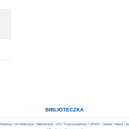
BIBLIOTECZKA
Watykan
*
Archidiecezja
*
Miłosierdzie
*
JP2
*
Franciszkańska
*
UPJP2
*
Opoka
*
Wiara
*
Ka