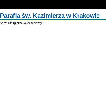
"Tak bowiem Bóg umiłował świat, że Syna swego Jednorodzonego dał…
… aby każdy, kto w Niego wierzy, nie zginął, ale miał życie wieczne." (J 3,16)
Parafia św. Kazimierza w Krakowie
Serwis liturgiczno-katechetyczny
www.kerygma
Słowo "kerygma" w
oznacza
głoszenie
E
nawoływanie
.
Strona katechetycz
włączenia środków i
głoszenia Ewangeli
szkolnej katechezy.