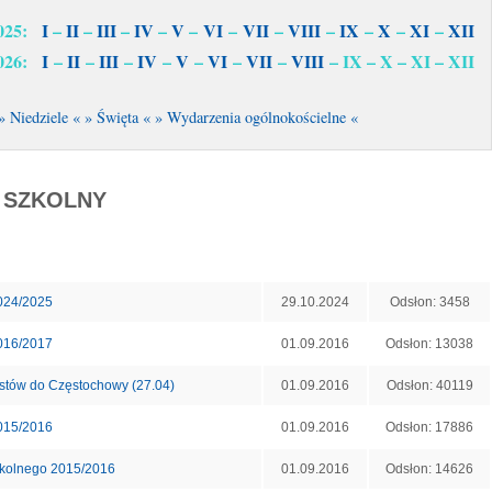
2025:
I
–
II
–
III
–
IV
–
V
–
VI
–
VII
–
VIII
–
IX
–
X
–
XI
–
XII
2026:
I
–
II
–
III
–
IV
–
V
–
VI
–
VII
–
VIII
– IX – X – XI – XII
» Niedziele «
» Święta «
» Wydarzenia ogólnokościelne «
 SZKOLNY
Tytuł
Poprawiono
Odsłony
024/2025
29.10.2024
Odsłon: 3458
016/2017
01.09.2016
Odsłon: 13038
stów do Częstochowy (27.04)
01.09.2016
Odsłon: 40119
015/2016
01.09.2016
Odsłon: 17886
zkolnego 2015/2016
01.09.2016
Odsłon: 14626