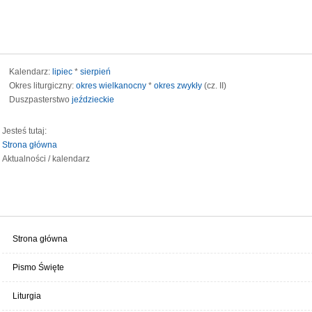
Kalendarz:
lipiec
*
sierpień
Okres liturgiczny:
okres wielkanocny
*
okres zwykły
(cz. II)
Duszpasterstwo
jeździeckie
Jesteś tutaj:
Strona główna
Aktualności / kalendarz
MENU STRONY
Strona główna
Pismo Święte
Liturgia