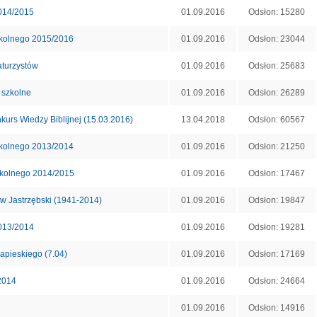
014/2015
01.09.2016
Odsłon: 15280
zkolnego 2015/2016
01.09.2016
Odsłon: 23044
aturzystów
01.09.2016
Odsłon: 25683
 szkolne
01.09.2016
Odsłon: 26289
urs Wiedzy Biblijnej (15.03.2016)
13.04.2018
Odsłon: 60567
zkolnego 2013/2014
01.09.2016
Odsłon: 21250
zkolnego 2014/2015
01.09.2016
Odsłon: 17467
ław Jastrzębski (1941-2014)
01.09.2016
Odsłon: 19847
013/2014
01.09.2016
Odsłon: 19281
apieskiego (7.04)
01.09.2016
Odsłon: 17169
2014
01.09.2016
Odsłon: 24664
01.09.2016
Odsłon: 14916