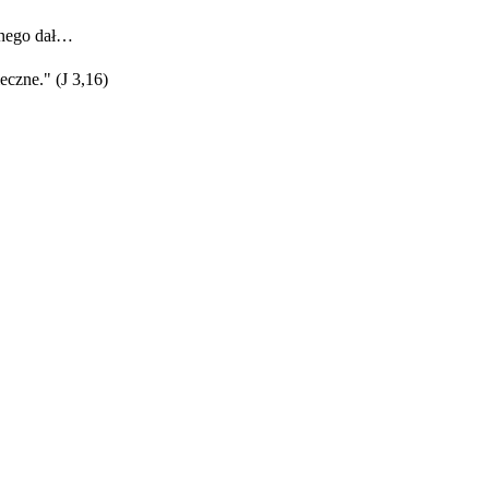
onego dał…
eczne." (J 3,16)