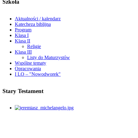
Szkoła
Aktualności / kalendarz
Katecheza biblijna
Program
Klasa I
Klasa II
Religie
Klasa III
Listy do Maturzystów
Wspólne tematy
Opracowania
I LO – "Nowodworek"
Stary Testament