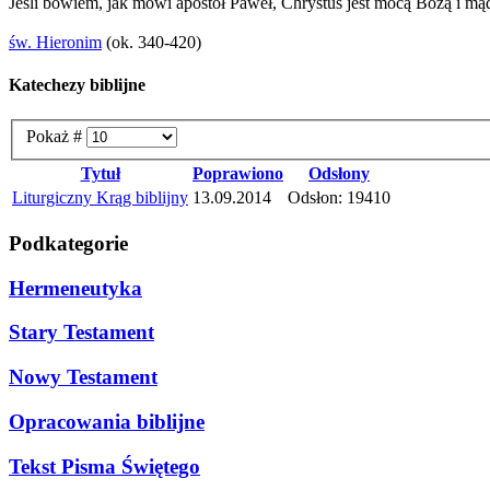
Jeśli bowiem, jak mówi apostoł Paweł, Chrystus jest mocą Bożą i mąd
św. Hieronim
(ok. 340-420)
Katechezy biblijne
Pokaż #
Tytuł
Poprawiono
Odsłony
Liturgiczny Krąg biblijny
13.09.2014
Odsłon: 19410
Podkategorie
Hermeneutyka
Stary Testament
Nowy Testament
Opracowania biblijne
Tekst Pisma Świętego