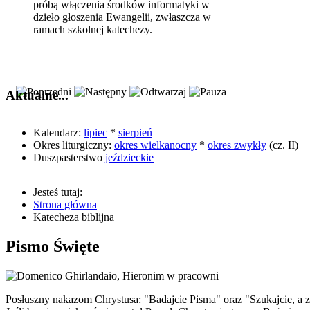
próbą włączenia środków informatyki w
dzieło głoszenia Ewangelii, zwłaszcza w
ramach szkolnej katechezy.
Aktualne...
Kalendarz:
lipiec
*
sierpień
Okres liturgiczny:
okres wielkanocny
*
okres zwykły
(cz. II)
Duszpasterstwo
jeździeckie
Jesteś tutaj:
Strona główna
Katecheza biblijna
Pismo Święte
Posłuszny nakazom Chrystusa: "Badajcie Pisma" oraz "Szukajcie, 