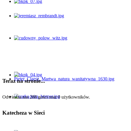
Teraz na stronie...
Odwiedza nas 288 gości oraz 0 użytkowników.
Katecheza w Sieci