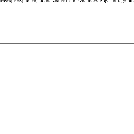
rością Bożą, to ten, kto nie zna Pisma nie zna mocy Boga ani Jego mi