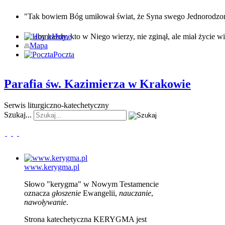
"Tak bowiem Bóg umiłował świat, że Syna swego Jednorodz
… aby każdy, kto w Niego wierzy, nie zginął, ale miał życie wi
Home
Mapa
Poczta
Parafia św. Kazimierza w Krakowie
Serwis liturgiczno-katechetyczny
Szukaj...
www.kerygma.pl
Słowo "kerygma" w Nowym Testamencie
oznacza
głoszenie
Ewangelii,
nauczanie
,
nawoływanie
.
Strona katechetyczna KERYGMA jest