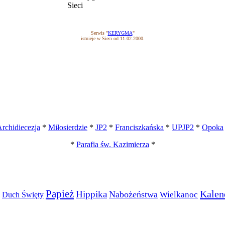
Serwis "
KERYGMA
"
istnieje w Sieci od 11.02.2000.
rchidiecezja
*
Miłosierdzie
*
JP2
*
Franciszkańska
*
UPJP2
*
Opoka
*
Parafia św. Kazimierza
*
Papież
Kalen
Hippika
Nabożeństwa
Wielkanoc
Duch Święty