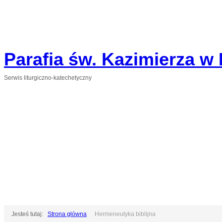
"Tak bowiem Bóg umiłował świat, że Syna swego Jednorodzonego dał…
… aby każdy, kto w Niego wierzy, nie zginął, ale miał życie wieczne." (J 3,16)
Parafia św. Kazimierza w
Serwis liturgiczno-katechetyczny
www.kerygma.pl
Słowo "kerygma" w Nowym Testamencie
oznacza
głoszenie
Ewangelii,
nauczanie
,
nawoływanie
.
Strona katechetyczna KERYGMA jest próbą
włączenia środków informatyki w dzieło
głoszenia Ewangelii, zwłaszcza w ramach
szkolnej katechezy.
Jesteś tutaj:
Strona główna
Hermeneutyka biblijna