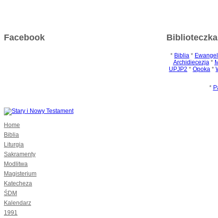
Facebook
Biblioteczka
*
Biblia
*
Ewangel
Archidiecezja
*
M
UPJP2
*
Opoka
*
*
P
Home
Biblia
Liturgia
Sakramenty
Modlitwa
Magisterium
Katecheza
ŚDM
Kalendarz
1991