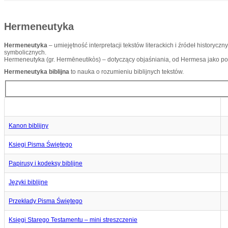
Hermeneutyka
Hermeneutyka
– umiejętność interpretacji tekstów literackich i źródeł historycz
symbolicznych.
Hermeneutyka (gr. Hermēneutikòs) – dotyczący objaśniania, od Hermesa jako p
Hermeneutyka biblijna
to nauka o rozumieniu biblijnych tekstów.
Tytuł
Kanon biblijny
Księgi Pisma Świętego
Papirusy i kodeksy biblijne
Języki biblijne
Przekłady Pisma Świętego
Księgi Starego Testamentu – mini streszczenie