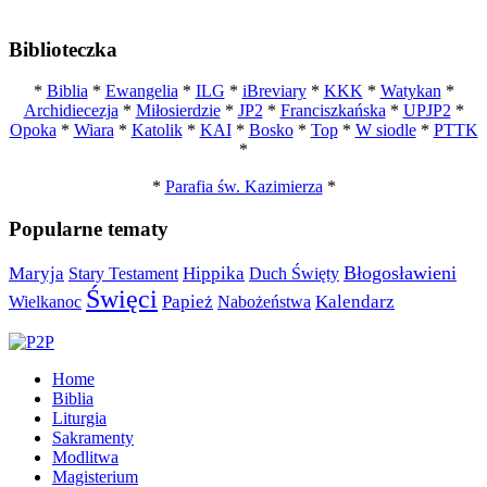
Biblioteczka
*
Biblia
*
Ewangelia
*
ILG
*
iBreviary
*
KKK
*
Watykan
*
Archidiecezja
*
Miłosierdzie
*
JP2
*
Franciszkańska
*
UPJP2
*
Opoka
*
Wiara
*
Katolik
*
KAI
*
Bosko
*
Top
*
W siodle
*
PTTK
*
*
Parafia św. Kazimierza
*
Popularne tematy
Maryja
Błogosławieni
Stary Testament
Hippika
Duch Święty
Święci
Papież
Nabożeństwa
Kalendarz
Wielkanoc
Home
Biblia
Liturgia
Sakramenty
Modlitwa
Magisterium