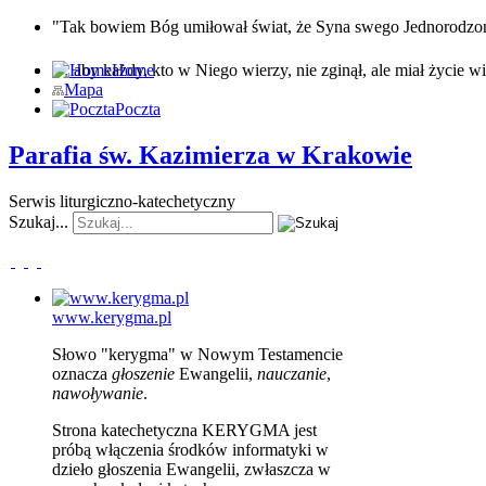
"Tak bowiem Bóg umiłował świat, że Syna swego Jednorodz
… aby każdy, kto w Niego wierzy, nie zginął, ale miał życie wi
Home
Mapa
Poczta
Parafia św. Kazimierza w Krakowie
Serwis liturgiczno-katechetyczny
Szukaj...
www.kerygma.pl
Słowo "kerygma" w Nowym Testamencie
oznacza
głoszenie
Ewangelii,
nauczanie
,
nawoływanie
.
Strona katechetyczna KERYGMA jest
próbą włączenia środków informatyki w
dzieło głoszenia Ewangelii, zwłaszcza w