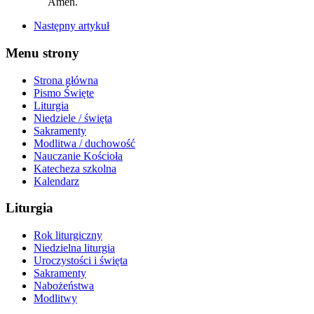
Amen.
Następny artykuł
Menu strony
Strona główna
Pismo Święte
Liturgia
Niedziele / święta
Sakramenty
Modlitwa / duchowość
Nauczanie Kościoła
Katecheza szkolna
Kalendarz
Liturgia
Rok liturgiczny
Niedzielna liturgia
Uroczystości i święta
Sakramenty
Nabożeństwa
Modlitwy