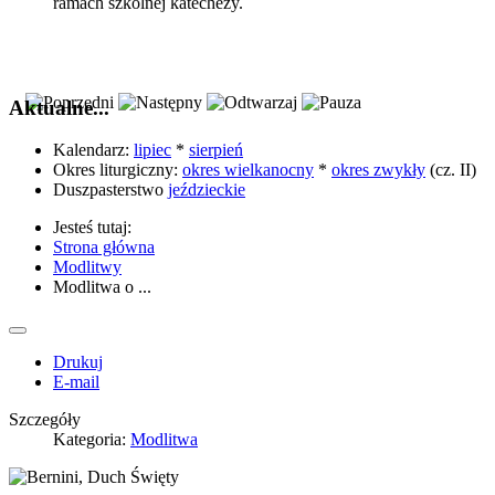
ramach szkolnej katechezy.
Aktualne...
Kalendarz:
lipiec
*
sierpień
Okres liturgiczny:
okres wielkanocny
*
okres zwykły
(cz. II)
Duszpasterstwo
jeździeckie
Jesteś tutaj:
Strona główna
Modlitwy
Modlitwa o ...
Drukuj
E-mail
Szczegóły
Kategoria:
Modlitwa