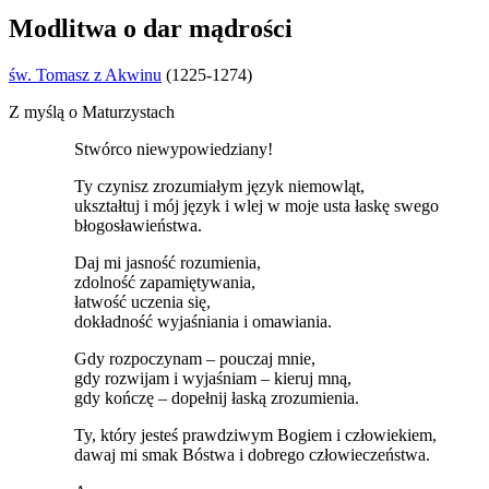
Modlitwa o dar mądrości
św. Tomasz z Akwinu
(1225-1274)
Z myślą o Maturzystach
Stwórco niewypowiedziany!
Ty czynisz zrozumiałym język niemowląt,
ukształtuj i mój język i wlej w moje usta łaskę swego
błogosławieństwa.
Daj mi jasność rozumienia,
zdolność zapamiętywania,
łatwość uczenia się,
dokładność wyjaśniania i omawiania.
Gdy rozpoczynam – pouczaj mnie,
gdy rozwijam i wyjaśniam – kieruj mną,
gdy kończę – dopełnij łaską zrozumienia.
Ty, który jesteś prawdziwym Bogiem i człowiekiem,
dawaj mi smak Bóstwa i dobrego człowieczeństwa.