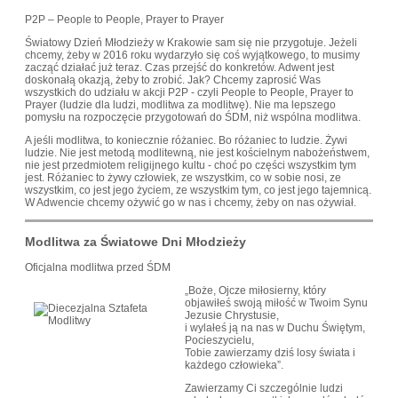
P2P – People to People, Prayer to Prayer
Światowy Dzień Młodzieży w Krakowie sam się nie przygotuje. Jeżeli
chcemy, żeby w 2016 roku wydarzyło się coś wyjątkowego, to musimy
zacząć działać już teraz. Czas przejść do konkretów. Adwent jest
doskonałą okazją, żeby to zrobić. Jak? Chcemy zaprosić Was
wszystkich do udziału w akcji P2P - czyli People to People, Prayer to
Prayer (ludzie dla ludzi, modlitwa za modlitwę). Nie ma lepszego
pomysłu na rozpoczęcie przygotowań do ŚDM, niż wspólna modlitwa.
A jeśli modlitwa, to koniecznie różaniec. Bo różaniec to ludzie. Żywi
ludzie. Nie jest metodą modlitewną, nie jest kościelnym nabożeństwem,
nie jest przedmiotem religijnego kultu - choć po części wszystkim tym
jest. Różaniec to żywy człowiek, ze wszystkim, co w sobie nosi, ze
wszystkim, co jest jego życiem, ze wszystkim tym, co jest jego tajemnicą.
W Adwencie chcemy ożywić go w nas i chcemy, żeby on nas ożywiał.
Modlitwa za Światowe Dni Młodzieży
Oficjalna modlitwa przed ŚDM
„Boże, Ojcze miłosierny, który
objawiłeś swoją miłość w Twoim Synu
Jezusie Chrystusie,
i wylałeś ją na nas w Duchu Świętym,
Pocieszycielu,
Tobie zawierzamy dziś losy świata i
każdego człowieka”.
Zawierzamy Ci szczególnie ludzi