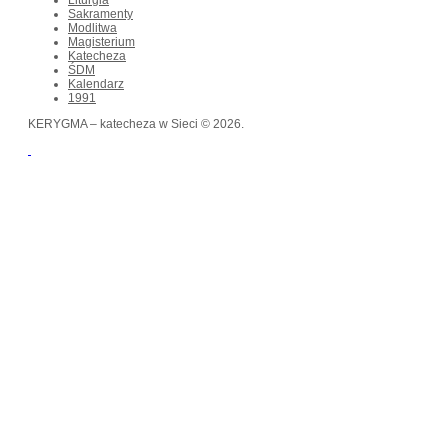
Sakramenty
Modlitwa
Magisterium
Katecheza
ŚDM
Kalendarz
1991
KERYGMA – katecheza w Sieci © 2026.