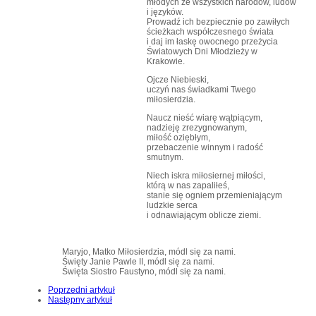
młodych ze wszystkich narodów, ludów
i języków.
Prowadź ich bezpiecznie po zawiłych
ścieżkach współczesnego świata
i daj im łaskę owocnego przeżycia
Światowych Dni Młodzieży w
Krakowie.
Ojcze Niebieski,
uczyń nas świadkami Twego
miłosierdzia.
Naucz nieść wiarę wątpiącym,
nadzieję zrezygnowanym,
miłość oziębłym,
przebaczenie winnym i radość
smutnym.
Niech iskra miłosiernej miłości,
którą w nas zapaliłeś,
stanie się ogniem przemieniającym
ludzkie serca
i odnawiającym oblicze ziemi.
Maryjo, Matko Miłosierdzia, módl się za nami.
Święty Janie Pawle II, módl się za nami.
Święta Siostro Faustyno, módl się za nami.
Poprzedni artykuł
Następny artykuł