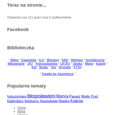
Teraz na stronie...
Odwiedza nas 211 gości oraz 0 użytkowników.
Facebook
Biblioteczka
*
Biblia
*
Ewangelia
*
ILG
*
iBreviary
*
KKK
*
Watykan
*
Archidiecezja
*
Miłosierdzie
*
JP2
*
Franciszkańska
*
UPJP2
*
Opoka
*
Wiara
*
Katolik
*
KAI
*
Bosko
*
Top
*
W siodle
*
PTTK
*
*
Parafia św. Kazimierza
*
Popularne tematy
Błogosławieni
Maryja
Papież
Wielki Post
Nabożeństwa
Kalendarz
Kraków
Apostołowie
Hippika
Wielkanoc
Home
Biblia
Liturgia