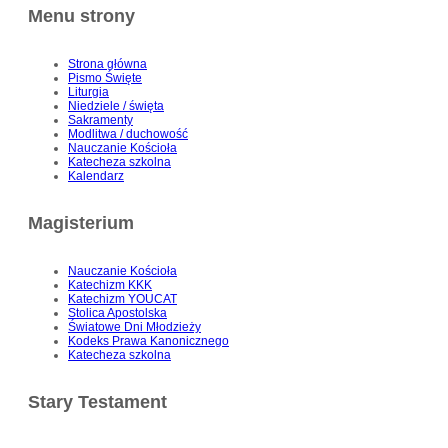
Menu strony
Strona główna
Pismo Święte
Liturgia
Niedziele / święta
Sakramenty
Modlitwa / duchowość
Nauczanie Kościoła
Katecheza szkolna
Kalendarz
Magisterium
Nauczanie Kościoła
Katechizm KKK
Katechizm YOUCAT
Stolica Apostolska
Światowe Dni Młodzieży
Kodeks Prawa Kanonicznego
Katecheza szkolna
Stary Testament