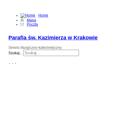
"Tak bowiem Bóg umiłował świat, że Syna swego Jednorodzonego dał…
… aby każdy, kto w Niego wierzy, nie zginął, ale miał życie wieczne." (J 3,16)
Home
Mapa
Poczta
Parafia św. Kazimierza w Krakowie
Serwis liturgiczno-katechetyczny
Szukaj...
www.kerygma.pl
Słowo "kerygma" w Nowym Testamencie
oznacza
głoszenie
Ewangelii,
nauczanie
,
nawoływanie
.
Strona katechetyczna KERYGMA jest próbą
włączenia środków informatyki w dzieło
głoszenia Ewangelii, zwłaszcza w ramach
szkolnej katechezy.