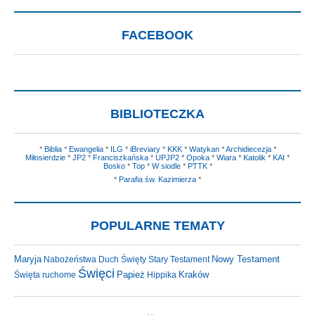
FACEBOOK
BIBLIOTECZKA
*
Biblia
*
Ewangelia
*
ILG
*
iBreviary
*
KKK
*
Watykan
*
Archidiecezja
*
Miłosierdzie
*
JP2
*
Franciszkańska
*
UPJP2
*
Opoka
*
Wiara
*
Katolik
*
KAI
*
Bosko
*
Top
*
W siodle
*
PTTK
*
*
Parafia św. Kazimierza
*
POPULARNE TEMATY
Maryja
Nowy Testament
Nabożeństwa
Duch Święty
Stary Testament
Święci
Kraków
Święta ruchome
Papież
Hippika