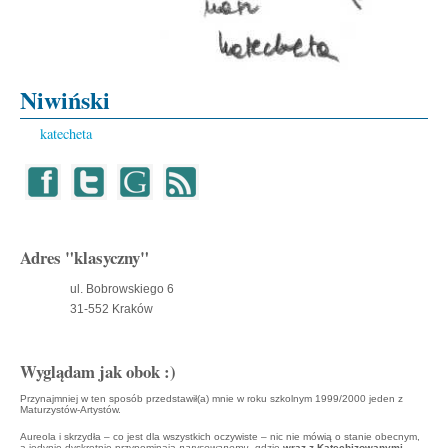
Niwiński
katecheta
Adres "klasyczny"
ul. Bobrowskiego 6
31-552 Kraków
Wyglądam jak obok :)
Przynajmniej w ten sposób przedstawił(a) mnie w roku szkolnym 1999/2000 jeden z
Maturzystów-Artystów.
Aureola i skrzydła – co jest dla wszystkich oczywiste – nic nie mówią o stanie obecnym,
a jedynie dyskretnie przypominają
narysowanemu
, gdzie
wraz z Katechizowanymi