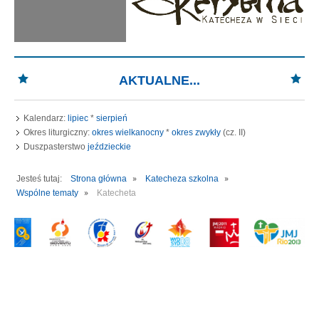
AKTUALNE...
Kalendarz:
lipiec
*
sierpień
Okres liturgiczny:
okres wielkanocny
*
okres zwykły
(cz. II)
Duszpasterstwo
jeździeckie
Jesteś tutaj:
Strona główna
Katecheza szkolna
Wspólne tematy
Katecheta