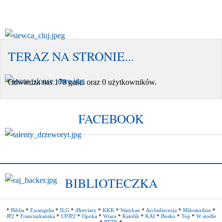
TERAZ NA STRONIE...
Odwiedza nas 178 gości oraz 0 użytkowników.
FACEBOOK
BIBLIOTECZKA
*
Biblia
*
Ewangelia
*
ILG
*
iBreviary
*
KKK
*
Watykan
*
Archidiecezja
*
Miłosierdzie
*
JP2
*
Franciszkańska
*
UPJP2
*
Opoka
*
Wiara
*
Katolik
*
KAI
*
Bosko
*
Top
*
W siodle