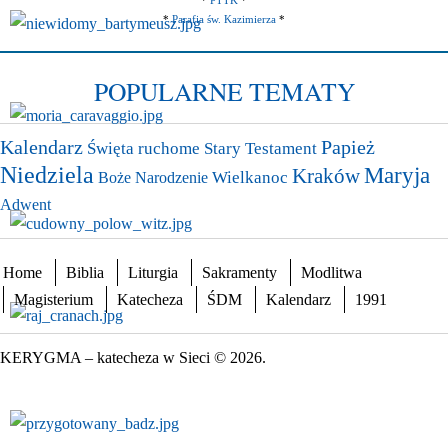
*
PTTK
*
*
Parafia św. Kazimierza
*
POPULARNE TEMATY
Papież
Kalendarz
Święta ruchome
Stary Testament
Niedziela
Maryja
Kraków
Wielkanoc
Boże Narodzenie
Adwent
Home
Biblia
Liturgia
Sakramenty
Modlitwa
Magisterium
Katecheza
ŚDM
Kalendarz
1991
KERYGMA – katecheza w Sieci © 2026.