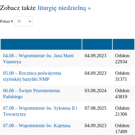
Zobacz także
liturgię niedzielną »
Pokaż #
Tytuł
Poprawiono
Odsłony
04.08 – Wspomnienie św. Jana Marii
04.09.2023
Odsłon:
Vianneya
22934
05.08 – Rocznica poświęcenia
04.09.2023
Odsłon:
rzymskiej bazyliki NMP
31371
06.08 – Święto Przemienienia
03.08.2024
Odsłon:
Pańskiego
43819
07.08 – Wspomnienie św. Sykstusa II i
07.08.2025
Odsłon:
Towarzyszy
21306
07.08 – Wspomnienie św. Kajetana
04.09.2023
Odsłon:
17499