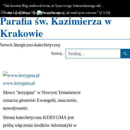
"Tak bowiem Bóg umiłował świat, że Syna swego Jednorodzonego dał…
… aby każdy, kto w Niego wierzy, nie zginął, ale miał życie wieczne." (J 3,16)
Home
Mapa
Poczta
Parafia św. Kazimierza w
Krakowie
Serwis liturgiczno-katechetyczny
Szukaj...
www.kerygma.pl
Słowo "kerygma" w Nowym Testamencie
oznacza
głoszenie
Ewangelii,
nauczanie
,
nawoływanie
.
Strona katechetyczna KERYGMA jest
próbą włączenia środków informatyki w