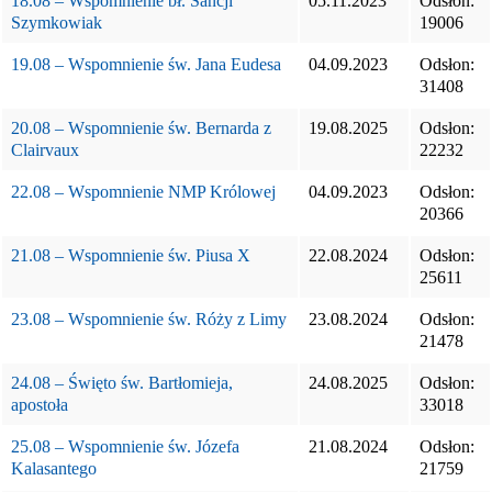
18.08 – Wspomnienie bł. Sancji
05.11.2023
Odsłon:
Szymkowiak
19006
19.08 – Wspomnienie św. Jana Eudesa
04.09.2023
Odsłon:
31408
20.08 – Wspomnienie św. Bernarda z
19.08.2025
Odsłon:
Clairvaux
22232
22.08 – Wspomnienie NMP Królowej
04.09.2023
Odsłon:
20366
21.08 – Wspomnienie św. Piusa X
22.08.2024
Odsłon:
25611
23.08 – Wspomnienie św. Róży z Limy
23.08.2024
Odsłon:
21478
24.08 – Święto św. Bartłomieja,
24.08.2025
Odsłon:
apostoła
33018
25.08 – Wspomnienie św. Józefa
21.08.2024
Odsłon:
Kalasantego
21759