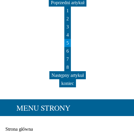
Poprzedni artykuł
1
2
3
4
5
6
7
8
Następny artykuł
koniec
MENU STRONY
Strona główna