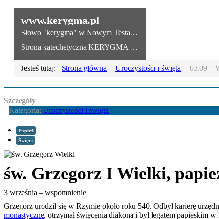
www.kerygma.pl
Słowo "kerygma" w Nowym Testamencie oznacza
głoszenie
Ew
Strona katechetyczna KERYGMA jest próbą włączenia środków informatyki w dzieło głoszenia Ewangelii, zwłaszcza w ramach szkolnej katechezy.
Jesteś tutaj:
Strona główna
Uroczystości i święta
03.09 – 
Szczegóły
Kategoria:
Uroczystości i święta
Papież
Święci
św. Grzegorz I Wielki, papie
3 września – wspomnienie
Grzegorz urodził się w Rzymie około roku 540. Odbył karierę urzędn
monastyczne
, otrzymał święcenia diakona i był legatem papieskim w