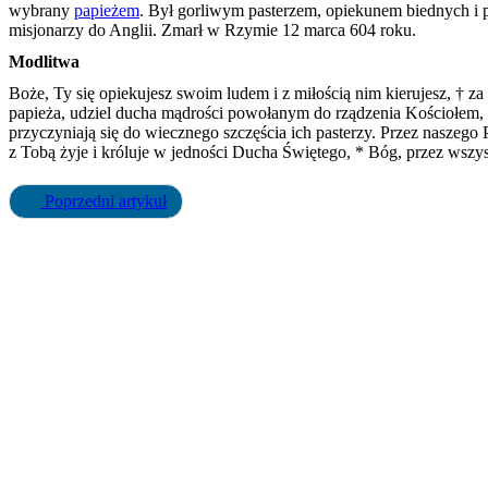
wybrany
papieżem
. Był gorliwym pasterzem, opiekunem biednych i
misjonarzy do Anglii. Zmarł w Rzymie 12 marca 604 roku.
Modlitwa
Boże, Ty się opiekujesz swoim ludem i z miłością nim kierujesz, † 
papieża, udziel ducha mądrości powołanym do rządzenia Kościołem, 
przyczyniają się do wiecznego szczęścia ich pasterzy. Przez naszego
z Tobą żyje i króluje w jedności Ducha Świętego, * Bóg, przez wsz
Poprzedni artykuł