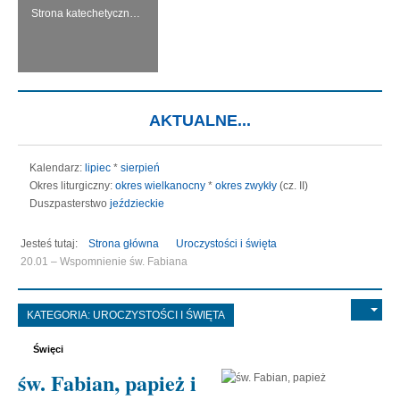
Strona katechetyczna KERYGMA jest próbą włączenia środków informatyki w dzieło głoszenia Ewangelii, zwłaszcza w ramach szkolnej katechezy.
AKTUALNE...
Kalendarz:
lipiec
*
sierpień
Okres liturgiczny:
okres wielkanocny
*
okres zwykły
(cz. II)
Duszpasterstwo
jeździeckie
Jesteś tutaj:
Strona główna
Uroczystości i święta
20.01 – Wspomnienie św. Fabiana
KATEGORIA:
UROCZYSTOŚCI I ŚWIĘTA
Święci
św. Fabian, papież i