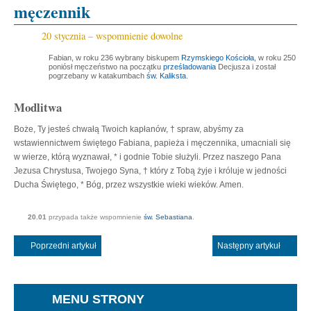
męczennik
20 stycznia – wspomnienie dowolne
Fabian, w roku 236 wybrany biskupem
Rzymskiego Kościoła
, w roku 250
poniósł męczeństwo na początku
prześladowania
Decjusza i został
pogrzebany w katakumbach
św. Kaliksta
.
Modlitwa
Boże, Ty jesteś chwałą Twoich kapłanów, † spraw, abyśmy za
wstawiennictwem świętego Fabiana, papieża i męczennika, umacniali się
w wierze, którą wyznawał, * i godnie Tobie służyli. Przez naszego Pana
Jezusa Chrystusa, Twojego Syna, † który z Tobą żyje i króluje w jedności
Ducha Świętego, * Bóg, przez wszystkie wieki wieków. Amen.
20.01
przypada także wspomnienie
św. Sebastiana
.
Poprzedni artykuł
Następny artykuł
MENU STRONY