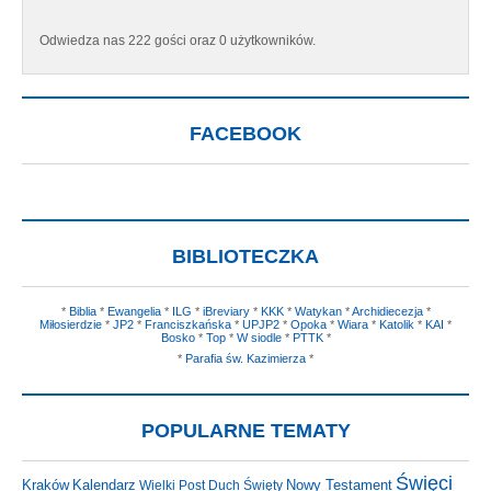
Odwiedza nas 222 gości oraz 0 użytkowników.
FACEBOOK
BIBLIOTECZKA
*
Biblia
*
Ewangelia
*
ILG
*
iBreviary
*
KKK
*
Watykan
*
Archidiecezja
*
Miłosierdzie
*
JP2
*
Franciszkańska
*
UPJP2
*
Opoka
*
Wiara
*
Katolik
*
KAI
*
Bosko
*
Top
*
W siodle
*
PTTK
*
*
Parafia św. Kazimierza
*
POPULARNE TEMATY
Święci
Kraków
Nowy Testament
Kalendarz
Wielki Post
Duch Święty