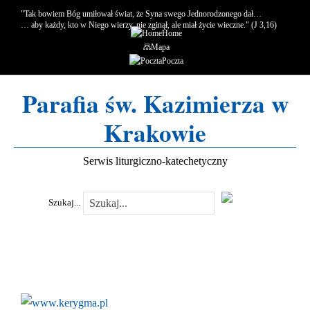
"Tak bowiem Bóg umiłował świat, że Syna swego Jednorodzonego dał…
… aby każdy, kto w Niego wierzy, nie zginął, ale miał życie wieczne." (J 3,16)
Home
Mapa
Poczta
Parafia św. Kazimierza w
Krakowie
Serwis liturgiczno-katechetyczny
Szukaj...