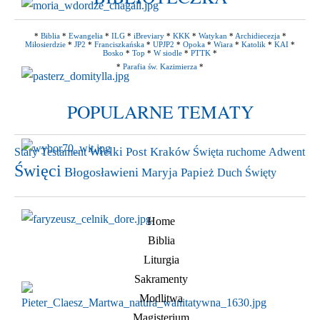
*
Biblia
*
Ewangelia
*
ILG
*
iBreviary
*
KKK
*
Watykan
*
Archidiecezja
*
Miłosierdzie
*
JP2
*
Franciszkańska
*
UPJP2
*
Opoka
*
Wiara
*
Katolik
*
KAI
*
Bosko
*
Top
*
W siodle
*
PTTK
*
*
Parafia św. Kazimierza
*
POPULARNE TEMATY
Stary Testament
Wielki Post
Kraków
Święta ruchome
Adwent
Święci
Błogosławieni
Maryja
Papież
Duch Święty
Home
Biblia
Liturgia
Sakramenty
Modlitwa
Magisterium