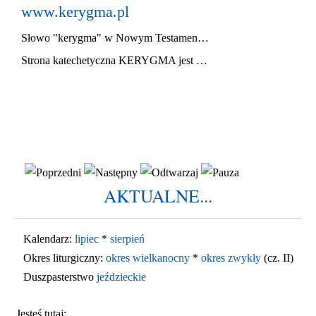
www.kerygma.pl
Słowo "kerygma" w Nowym Testamencie oznacza
głoszenie
Ewan
Strona katechetyczna KERYGMA jest próbą włączenia środków informatyki w dzieło głoszenia Ewangelii, zwłaszcza w ramach szkolnej katechezy.
AKTUALNE...
Kalendarz:
lipiec
*
sierpień
Okres liturgiczny:
okres wielkanocny
*
okres zwykły
(cz. II)
Duszpasterstwo
jeździeckie
Jesteś tutaj: