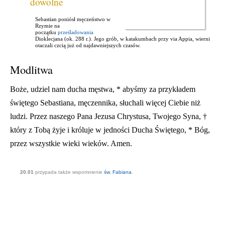
dowolne
Sebastian poniósł męczeństwo w
Rzymie na
początku
prześladowania
Dioklecjana (ok. 288 r.). Jego grób, w katakumbach przy via Appia, wierni
otaczali czcią już od najdawniejszych czasów.
Modlitwa
Boże, udziel nam ducha męstwa, * abyśmy za przykładem
świętego Sebastiana, męczennika, słuchali więcej Ciebie niż
ludzi. Przez naszego Pana Jezusa Chrystusa, Twojego Syna, †
który z Tobą żyje i króluje w jedności Ducha Świętego, * Bóg,
przez wszystkie wieki wieków. Amen.
20.01
przypada także wspomnienie
św. Fabiana
.
Poprzedni artykuł
Następny artykuł