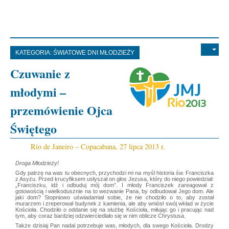
KATEGORIA:
ŚWIATOWE DNI MŁODZIEŻY
Czuwanie z
młodymi –
przemówienie Ojca
Świętego
Rio de Janeiro – Copacabana, 27 lipca 2013 r.
Droga Młodzieży!
Gdy patrzę na was tu obecnych, przychodzi mi na myśl historia św. Franciszka
z Asyżu. Przed krucyfiksem usłyszał on głos Jezusa, który do niego powiedział:
„Franciszku, idź i odbuduj mój dom”. I młody Franciszek zareagował z
gotowością i wielkodusznie na to wezwanie Pana, by odbudował Jego dom. Ale
jaki dom? Stopniowo uświadamiał sobie, że nie chodziło o to, aby został
murarzem i zreperował budynek z kamienia, ale aby wniósł swój wkład w życie
Kościoła. Chodziło o oddanie się na służbę Kościoła, miłując go i pracując nad
tym, aby coraz bardziej odzwierciedlało się w nim oblicze Chrystusa.
Także dzisiaj Pan nadal potrzebuje was, młodych, dla swego Kościoła. Drodzy