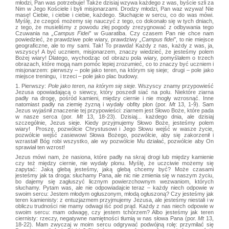
młodzi, Pan was potrzebuje! Także dzisiaj wzywa każdego z was, byście szli za
Nim w Jego Kościele i byli misjonarzami. Drodzy młodzi, Pan waz wzywa! Nie
masę! Ciebie, i ciebie i ciebie, każdego. Słuchajcie w sercu, co do was mówi.
Myślę, że czegoś możemy się nauczyć z tego, co dokonało się w tych dniach,
z tego, że musieliśmy z powodu złej pogody zrezygnować z odbywania tego
Czuwania na
„Campus Fidei”
w Guaratiba. Czy czasem Pan nie chce nam
powiedzieć, że prawdziwe pole wiary, prawdziwy
„Campus fidei”
, to nie miejsce
geograficzne, ale to my sami. Tak! To prawda! Każdy z nas, każdy z was, ja,
wszyscy! A być uczniem, misjonarzem, znaczy wiedzieć, że jesteśmy polem
Bożej wiary! Dlatego, wychodząc od obrazu pola wiary, pomyślałem o trzech
obrazach, które mogą nam pomóc lepiej zrozumieć, co to znaczy być uczniem i
misjonarzem: pierwszy – pole jako teren, na którym się sieje; drugi – pole jako
miejsce treningu, i trzeci – pole jako plac budowy.
1. Pierwszy:
Pole jako teren, na którym się sieje
. Wszyscy znamy przypowieść
Jezusa opowiadającą o siewcy, który poszedł siać na polu. Niektóre ziarna
padły na drogę, pośród kamieni, między ciernie i nie mogły wzrosnąć. Inne
natomiast padły na ziemię żyzną i wydały obfity plon (por.
Mt
13, 1-9). Sam
Jezus wyjaśnił znaczenie tej przypowieści: ziarnem jest Słowo Boże, które pada
w nasze serca (por.
Mt
13, 18-23). Dzisiaj... każdego dnia, ale dzisiaj
szczególnie, Jezus sieje. Kiedy przyjmujemy Słowo Boże, jesteśmy polem
wiary! Proszę, pozwólcie Chrystusowi i Jego Słowu wejść w wasze życie,
pozwólcie wejść zasiewowi Słowa Bożego, pozwólcie, aby się zakorzenił i
wzrastał! Bóg robi wszystko, ale wy pozwólcie Mu działać, pozwólcie aby On
sprawiał ten wzrost!
Jezus mówi nam, że nasiona, które padły na skraj drogi lub między kamienie
czy też między ciernie, nie wydały plonu. Myślę, że uczciwie możemy się
zapytać: Jaką glebą jesteśmy, jaką glebą chcemy być? Może czasami
jesteśmy jak ta droga: słuchamy Pana, ale nic nie zmienia się w naszym życiu,
bo dajemy się zagłuszyć licznym powierzchownym wezwaniom, których
słuchamy. Pytam was, ale nie odpowiadajcie teraz – każdy niech odpowie w
swoim sercu: Jestem młodym ogłuszonym, młodą ogłuszoną? Czy jesteśmy jak
teren kamienisty: z entuzjazmem przyjmujemy Jezusa, ale jesteśmy niestali i w
obliczu trudności nie mamy odwagi iść pod prąd. Każdy z nas niech odpowie w
swoim sercu: mam odwagę, czy jestem tchórzem? Albo jesteśmy jak teren
ciernisty: rzeczy, negatywne namiętności tłumią w nas słowa Pana (por.
Mt
13,
18-22). Mam zwyczaj w moim sercu odgrywać podwójną rolę: przymilać się