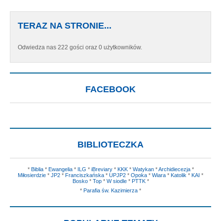
TERAZ NA STRONIE...
Odwiedza nas 222 gości oraz 0 użytkowników.
FACEBOOK
BIBLIOTECZKA
*
Biblia
*
Ewangelia
*
ILG
*
iBreviary
*
KKK
*
Watykan
*
Archidiecezja
*
Miłosierdzie
*
JP2
*
Franciszkańska
*
UPJP2
*
Opoka
*
Wiara
*
Katolik
*
KAI
*
Bosko
*
Top
*
W siodle
*
PTTK
*
*
Parafia św. Kazimierza
*