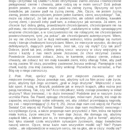
Bogu i przymilać się Diabłu? Chcieć otrzymywać ziarno Jezusa i równocześnie
pielęgnować ciernie i chwasty, jakie rodzą się w moim sercu? Dziś jednak
jestem pewien, że zasiew może paść na ziemię żyzną. Słyszymy od tych
świadków, jak zasiew padł na żyzną ziemię. „Nie, Ojcze, nie jestem żyzną
ziemią, jestem nieszczęściem, jestem pełen kamieni, cierni, wszystkiego”. Tak,
może się zdarzyć, że tak jest na powierzchni, ale odsłoń odrobinę, kawałek
żyznej ziemi, i pozwól żeby padł tam, a zobaczysz jak wzrasta. Ja wiem, że
chcecie być dobrą glebą, prawdziwymi chrześcijanami, chrześcijanami nie na
pół etatu
, nie chrześcijanami „skostniałymi”, zadufanymi w sobie, sprawiającymi
wrażenie chrześcijan, a w rzeczywistości nic nie robiącymi; nie chrześcijanami
powierzchownymi, tymi „na pokaz”, ale chrześcijanami autentycznymi. Wiem,
że wy nie chcecie żyć w iluzji nietrwałej wolności, która poddaje się nurtom
mody i kieruje chwilowymi korzyściami. Wiem, że mierzycie wysoko, do decyzji
definitywnych, dających pełny sens. Jest tak, czy się mylę? Czy tak jest?
Dobrze, jeżeli tak jest, zróbmy jedną rzecz: wszyscy w ciszy wejrzyjmy w
serce i każdy z nas niech powie Jezusowi, że chce otrzymać zasiew.
Powiedzcie Jezusowi: zobacz, Jezu, te kamienie, zobacz ciernie, zobacz
chwasty, ale zobacz też ten mały kawałek ziemi, który ofiaruję Tobie, aby padł
na nią zasiew. W ciszy, pozwólmy zasiewowi Jezusa wniknąć. Pamiętajcie o tej
chwili, każdy zna imię zasiewu, który wniknął. Pozwólcie mu wzrastać, a Pan
Bóg się o niego zatroszczy.
2.
Pole. Pole, oprócz tego, że jest miejscem zasiewu, jest też
miejscem treningu
. Jezus powołuje nas, abyśmy szli za Nim przez całe życie,
prosi, abyśmy byli Jego uczniami, „grali w Jego drużynie”. Większość z was
lubi sport. A tutaj, w Brazylii, podobnie jak w innych krajach, piłka nożna jest
pasją narodową. Tak, czy nie? A co robi piłkarz, kiedy zostaje powołany w skład
drużyny? Musi trenować, i to dużo trenować! Podobnie jest w naszym życiu
uczniów Pana. Św. Paweł, opisując chrześcijan, mówi nam: „Każdy, kto staje do
zapasów, wszystkiego sobie odmawia; oni, aby zdobyć przemijającą nagrodę,
my zaś – nieprzemijającą” (1
Kor
9, 25). Jezus daje nam coś więcej niż Puchar
Świata! Coś więcej niż Puchar Świata! Jezus daje nam możliwość owocnego i
szczęśliwego życia, a także proponuje nam przyszłość z Nim, która nie będzie
miała końca, życie wieczne. To nam daje Jezus. Ale domaga się, abyśmy
zapłacili bilet, a biletem jest to, że trenujemy, abyśmy „byli w formie”, abyśmy
bez lęku stawiali czoła wszystkim sytuacjom życiowym, dając świadectwo
naszej wierze. Ojcze, teraz każe nam wszystkim modlić się? Nie? Pytam
ciebie.... ale odpowiedzcie w waszym sercu, nie na głos, ale w ciszy: modlę się?