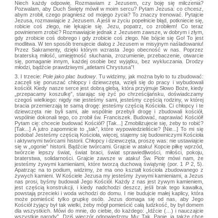
Niech każdy odpowie. Rozmawiam z Jezusem, czy boję się milczenia?
Pozwalam, aby Duch Święty mówił w moim sercu? Pytam Jezusa: co chcesz,
abym zrobił, czego pragniesz od mojego życia? To znaczy trenować. Pytajcie
Jezusa, rozmawiajcie z Jezusem. A jeśli w życiu popełnicie błąd, potkniecie się,
robicie coś złego, nie lękajcie się. Jezu, popatrz, co zrobiłem! Co teraz
powinienem zrobić? Rozmawiajcie jednak z Jezusem zawsze, w dobrym i złym,
gdy zrobicie coś dobrego i gdy zrobicie coś złego. Nie bójcie się Go! To jest
modlitwa. W ten sposób trenujecie dialog z Jezusem w misyjnym naśladowaniu!
Przez Sakramenty, dzięki którym wzrasta Jego obecność w nas. Poprzez
braterską miłość, umiejętność słuchania, zrozumienie, przebaczenie, otwarcie
się, pomaganie innym, każdej osobie bez wyjątku, bez wykluczania. Drodzy
młodzi, bądźcie prawdziwymi „atletami Chrystusa”!
3. I trzecie:
Pole jako plac budowy
. Tu widzimy, jak można było to tu zbudować:
zaczęli się poruszać chłopcy i dziewczęta, wzięli się do pracy i wybudowali
kościół. Kiedy nasze serce jest dobrą glebą, która przyjmuje Słowo Boże, kiedy
„przepacamy koszulkę”, starając się żyć po chrześcijańsku, doświadczamy
czegoś wielkiego: nigdy nie jesteśmy sami, jesteśmy częścią rodziny, w której
bracia przemierzają te samą drogę: jesteśmy częścią Kościoła. Ci chłopcy i te
dziewczęta nie byli sami, ale wspólnie przebyli drogę i zbudowali kościół,
wspólnie dokonali tego, co zrobił św. Franciszek. Budować, naprawiać Kościół!
Pytam cię: chcecie budować Kościół? [Tak...] Zmobilizujecie się, żeby to robić?
[Tak...] A jutro zapomnicie to „tak”, które wypowiedzieliście? [Nie...] To mi się
podoba! Jesteśmy częścią Kościoła, więcej, stajemy się budowniczymi Kościoła
i aktywnymi twórcami historii. Chłopcy i dziewczęta, proszę was: nie ustawiajcie
się w „ogonie” historii. Bądźcie twórcami. Grajcie w ataku! Kopcie piłkę wprzód,
twórzcie lepszy świat, świat braci, świat sprawiedliwości, miłości, pokoju,
braterstwa, solidarności. Grajcie zawsze w ataku! Św. Piotr mówi nam, że
jesteśmy żywymi kamieniami, które tworzą duchową świątynię (por. 1
P
2, 5).
Apatrząc na to podium, widzimy, że ma ono kształt kościoła zbudowanego z
żywych kamieni. W Kościele Jezusa my jesteśmy żywymi kamieniami, a Jezus
nas prosi, byśmy budowali Jego Kościół. Każdy z nas jest żywym kamieniem,
jest częścią konstrukcji, i kiedy nadchodzi deszcz, jeśli brak tego kawałka,
powstają przecieki i woda wchodzi do domu. I nie budujcie małej kaplicy, która
może pomieścić tylko grupkę osób. Jezus domaga się od nas, aby Jego
Kościół żyjący był tak wielki, żeby mógł pomieścić całą ludzkość, by był domem
dla wszystkich. Mówi do mnie, do ciebie, do każdego: „Idźcie (…) i nauczajcie
wszystkie narody”. Dziś wieczór odpowiedzmy Mu: Tak, Panie, ja także chcę