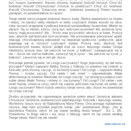
być żywym kamieniem. Razem chcemy budować Kościół Jezusa! Chcę iść
budować Kościół Chrystusowy! Chcecie to powtórzyć? Chcę iść budować
Kościół Chrystusowy. Zobaczmy teraz... [młodzież powtarza] Potem musicie
pamiętać, że powiedzieliście to razem.
Twoje młode serce pragnie budować lepszy świat. Śledzę wiadomości ze świata
i widzę, że bardzo wielu młodych w wielu częściach świata wyszło na ulice,
żeby wyrazić pragnienie cywilizacji bardziej sprawiedliwej i braterskiej. Młodzi na
ulicach. Są to młodzi, którzy chcą być twórcami przemian! Wy jesteście tymi,
którzy mają przyszłość! Wy... Przez was przyszłość wkracza w świat. Proszę
was, abyście byli twórcami tych przemian. Nie przestawajcie pokonywać apatii,
ofiarując chrześcijańską odpowiedź na niepokoje społeczne i polityczne, jakie
pojawiają się w różnych częściach świata. Proszę was, abyście byli
budowniczymi świata, byście podjęli trud na rzecz lepszego świata. Droga
młodzieży, proszę was: nie patrzcie na życie „z balkonu”, zaangażujcie się w
nie – Jezus nie stał na balkonie, zanurzył się w życiu – nie patrzcie na życie „z
balkonu”, zanurzcie się w nim jak Jezus.
Pozostaje jednak pytanie: od czego zaczynamy? Kogo poprosimy, by dał temu
początek? Kiedyś zapytano Matkę Teresę z Kalkuty, co powinno się zmienić w
Kościele, jeśli chcemy zacząć, to od której ściany? Od czego – zapytano Matkę
Teresę – trzeba zacząć. Od ciebie i ode mnie! – odpowiedziała. Miała
determinację ta kobieta! Wiedziała od czego zacząć. I ja dzisiaj przywłaszczam
sobie słowo Matki Teresy i mówię ci: zaczynamy? Od czego? Od ciebie i ode
mnie! Każdy, znowu w ciszy, niech się zapyta: jeśli mam zaczynać od siebie, od
czego zaczynam? Niech każdy otworzy swoje serce, aby Jezus mu powiedział
od czego zacząć.
Drodzy przyjaciele, nie zapominajcie: jesteście polem wiary! Jesteście atletami
Chrystusa! Jesteście budowniczymi piękniejszego Kościoła i lepszego świata.
Wznieśmy nasze oczy do Najświętszej Maryi Panny. Ona pomaga naśladować
Jezusa, daje nam przykład poprzez swoje „tak” powiedziane Bogu: „Oto ja
służebnica Pańska, niech mi się stanie według słowa twego!” (
Łk
1, 38).
Powiedzmy to Bogu także i my, wraz z Maryją: niech mi się stanie według
Twego słowa. Niech się tak stanie!
www.vatican.va