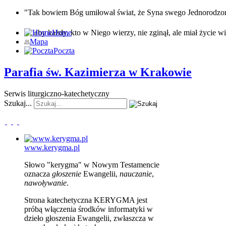
"Tak bowiem Bóg umiłował świat, że Syna swego Jednorodz
… aby każdy, kto w Niego wierzy, nie zginął, ale miał życie wi
Home
Mapa
Poczta
Parafia św. Kazimierza w Krakowie
Serwis liturgiczno-katechetyczny
Szukaj...
www.kerygma.pl
Słowo "kerygma" w Nowym Testamencie
oznacza
głoszenie
Ewangelii,
nauczanie
,
nawoływanie
.
Strona katechetyczna KERYGMA jest
próbą włączenia środków informatyki w
dzieło głoszenia Ewangelii, zwłaszcza w