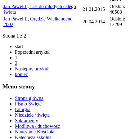
Jan Paweł II, List do młodych całego
Odsłon:
21.01.2015
świata
40508
Jan Paweł II, Orędzie Wielkanocne
Odsłon:
20.04.2014
2002
13299
Strona 1 z 2
start
Poprzedni artykuł
1
2
Następny artykuł
koniec
Menu strony
Strona główna
Pismo Święte
Liturgia
Niedziele / święta
Sakramenty
Modlitwa / duchowość
Nauczanie Kościoła
Katecheza szkolna