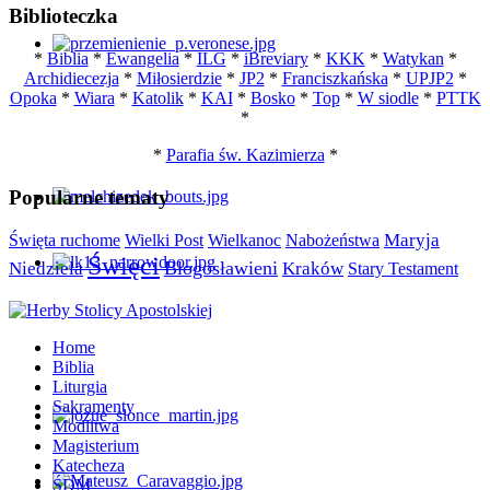
Biblioteczka
*
Biblia
*
Ewangelia
*
ILG
*
iBreviary
*
KKK
*
Watykan
*
Archidiecezja
*
Miłosierdzie
*
JP2
*
Franciszkańska
*
UPJP2
*
Opoka
*
Wiara
*
Katolik
*
KAI
*
Bosko
*
Top
*
W siodle
*
PTTK
*
*
Parafia św. Kazimierza
*
Popularne tematy
Maryja
Święta ruchome
Wielki Post
Wielkanoc
Nabożeństwa
Święci
Błogosławieni
Niedziela
Kraków
Stary Testament
Home
Biblia
Liturgia
Sakramenty
Modlitwa
Magisterium
Katecheza
ŚDM