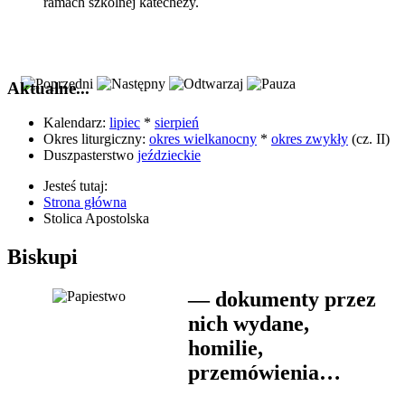
ramach szkolnej katechezy.
Aktualne...
Kalendarz:
lipiec
*
sierpień
Okres liturgiczny:
okres wielkanocny
*
okres zwykły
(cz. II)
Duszpasterstwo
jeździeckie
Jesteś tutaj:
Strona główna
Stolica Apostolska
Biskupi
— dokumenty przez
nich wydane,
homilie,
przemówienia…