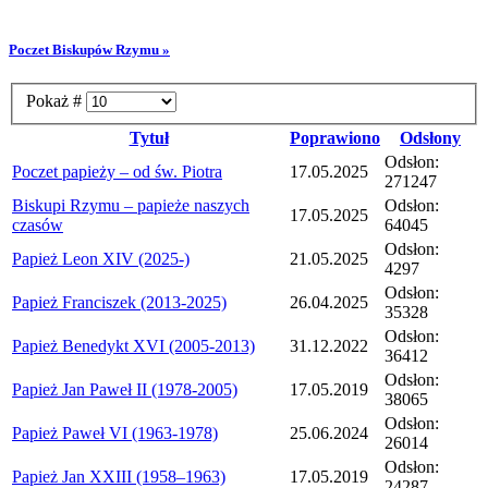
Poczet Biskupów Rzymu »
Pokaż #
Tytuł
Poprawiono
Odsłony
Odsłon:
Poczet papieży – od św. Piotra
17.05.2025
271247
Biskupi Rzymu – papieże naszych
Odsłon:
17.05.2025
czasów
64045
Odsłon:
Papież Leon XIV (2025-)
21.05.2025
4297
Odsłon:
Papież Franciszek (2013-2025)
26.04.2025
35328
Odsłon:
Papież Benedykt XVI (2005-2013)
31.12.2022
36412
Odsłon:
Papież Jan Paweł II (1978-2005)
17.05.2019
38065
Odsłon:
Papież Paweł VI (1963-1978)
25.06.2024
26014
Odsłon:
Papież Jan XXIII (1958–1963)
17.05.2019
24287