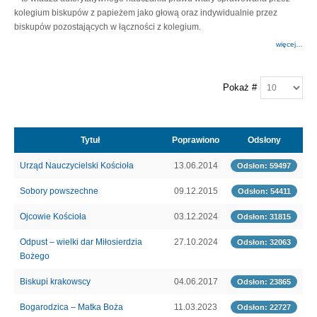
kolegium biskupów z papieżem jako głową oraz indywidualnie przez
biskupów pozostających w łączności z kolegium.
więcej…
Pokaż #
Tytuł
Poprawiono
Odsłony
Urząd Nauczycielski Kościoła
13.06.2014
Odsłon: 59497
Sobory powszechne
09.12.2015
Odsłon: 54411
Ojcowie Kościoła
03.12.2024
Odsłon: 31815
Odpust – wielki dar Miłosierdzia
27.10.2024
Odsłon: 32063
Bożego
Biskupi krakowscy
04.06.2017
Odsłon: 23865
Bogarodzica – Matka Boża
11.03.2023
Odsłon: 22727