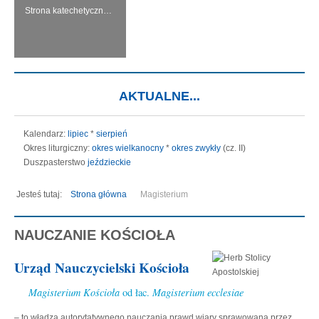
Strona katechetyczna KERYGMA jest próbą włączenia środków informatyki w dzieło głoszenia Ewangelii, zwłaszcza w ramach szkolnej katechezy.
AKTUALNE...
Kalendarz:
lipiec
*
sierpień
Okres liturgiczny:
okres wielkanocny
*
okres zwykły
(cz. II)
Duszpasterstwo
jeździeckie
Jesteś tutaj:
Strona główna
Magisterium
NAUCZANIE KOŚCIOŁA
Urząd Nauczycielski Kościoła
Magisterium Kościoła
od łac.
Magisterium ecclesiae
– to władza autorytatywnego nauczania prawd wiary sprawowana przez