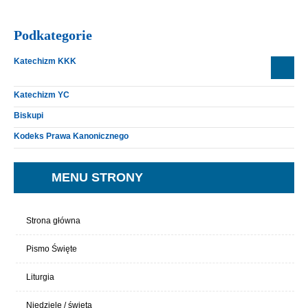
Podkategorie
Katechizm KKK
KKK I – Wyznanie wiary
Katechizm YC
KKK II – Sakramenty
Biskupi
KKK III – Dekalog
Kodeks Prawa Kanonicznego
KKK IV – Modlitwa
MENU STRONY
Strona główna
Pismo Święte
Liturgia
Niedziele / święta