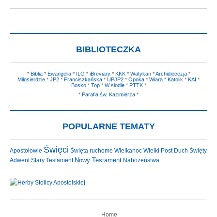
BIBLIOTECZKA
*
Biblia
*
Ewangelia
*
ILG
*
iBreviary
*
KKK
*
Watykan
*
Archidiecezja
*
Miłosierdzie
*
JP2
*
Franciszkańska
*
UPJP2
*
Opoka
*
Wiara
*
Katolik
*
KAI
*
Bosko
*
Top
*
W siodle
*
PTTK
*
*
Parafia św. Kazimierza
*
POPULARNE TEMATY
Święci
Apostołowie
Święta ruchome
Wielkanoc
Wielki Post
Duch Święty
Nowy Testament
Adwent
Stary Testament
Nabożeństwa
Home