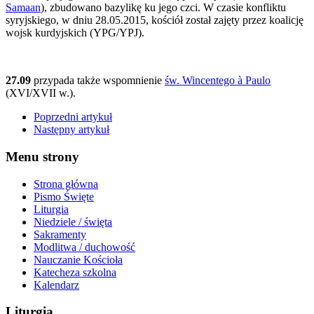
Samaan
), zbudowano bazylikę ku jego czci. W czasie konfliktu
syryjskiego, w dniu 28.05.2015, kościół został zajęty przez koalicję
wojsk kurdyjskich (YPG/YPJ).
27.09
przypada także wspomnienie
św. Wincentego à Paulo
(XVI/XVII w.).
Poprzedni artykuł
Następny artykuł
Menu strony
Strona główna
Pismo Święte
Liturgia
Niedziele / święta
Sakramenty
Modlitwa / duchowość
Nauczanie Kościoła
Katecheza szkolna
Kalendarz
Liturgia