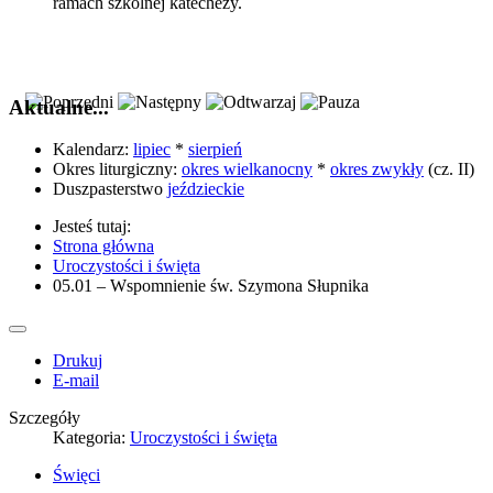
ramach szkolnej katechezy.
Aktualne...
Kalendarz:
lipiec
*
sierpień
Okres liturgiczny:
okres wielkanocny
*
okres zwykły
(cz. II)
Duszpasterstwo
jeździeckie
Jesteś tutaj:
Strona główna
Uroczystości i święta
05.01 – Wspomnienie św. Szymona Słupnika
Drukuj
E-mail
Szczegóły
Kategoria:
Uroczystości i święta
Święci