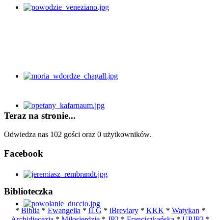
Teraz na stronie...
Odwiedza nas 102 gości oraz 0 użytkowników.
Facebook
Biblioteczka
*
Biblia
*
Ewangelia
*
ILG
*
iBreviary
*
KKK
*
Watykan
*
Archidiecezja
*
Miłosierdzie
*
JP2
*
Franciszkańska
*
UPJP2
*