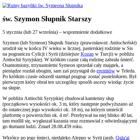
św. Szymon Słupnik Starszy
5 stycznia (lub 27 września) – wspomnienie dodatkowe
Szymon (lub Symeon) Słupnik Starszy (prawosławni:
Antiocheński
)
urodził się w końcu IV wieku w licznej, pasterskiej rodzinie w Sis
na pograniczu Cylicji i Syrii (dzisiejsze
Kozan
w Turcji) w pobliżu
Antiochii Syryjskiej. W krótkim czasie całą rodzinę zabrała śmierć.
Osamotniony, trzynastoletni Symeon sprzedał cały majątek, a
pieniądze rozdał ubogim, sam zaś przystąpił do
eremitów
w Teleda.
Po krótkim czasie odszedł stamtąd pragnąc zostać pustelnikiem. Był
pierwszym który obrał ten szczególny sposób ascezy wiodąc życie
na słupie.
W pobliżu Antiochii Syryjskiej zbudował kamienny słup
(początkowo wysokości ok. 3 m, który następnie podwyższano aż
do ostatecznej jego wysokości ok. 18 m), na którym umieścił
platformę o powierzchni ok. 4 m². Przebywał na niej blisko 40 lat,
tam modlił się, wygłaszał kazania oraz rozmawiał z odwiedzającymi
go tłumami ludzi. Zmarł 28.08.459 roku.
Wkrótce po jego śmieci, niedaleko Aleppo w Syrii (arab.
Qala'at