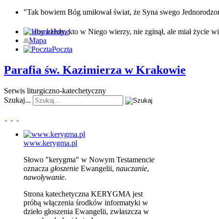
"Tak bowiem Bóg umiłował świat, że Syna swego Jednorodz
… aby każdy, kto w Niego wierzy, nie zginął, ale miał życie wi
Home
Mapa
Poczta
Parafia św. Kazimierza w Krakowie
Serwis liturgiczno-katechetyczny
Szukaj...
www.kerygma.pl
Słowo "kerygma" w Nowym Testamencie
oznacza
głoszenie
Ewangelii,
nauczanie
,
nawoływanie
.
Strona katechetyczna KERYGMA jest
próbą włączenia środków informatyki w
dzieło głoszenia Ewangelii, zwłaszcza w