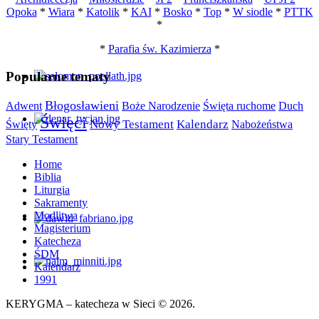
Opoka
*
Wiara
*
Katolik
*
KAI
*
Bosko
*
Top
*
W siodle
*
PTTK
*
*
Parafia św. Kazimierza
*
Popularne tematy
Błogosławieni
Święta ruchome
Adwent
Boże Narodzenie
Duch
Święci
Nowy Testament
Kalendarz
Nabożeństwa
Święty
Stary Testament
Home
Biblia
Liturgia
Sakramenty
Modlitwa
Magisterium
Katecheza
ŚDM
Kalendarz
1991
KERYGMA – katecheza w Sieci © 2026.