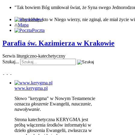
"Tak bowiem Bóg umiłował świat, że Syna swego Jednorodz
… aby każdy, kto w Niego wierzy, nie zginął, ale miał życie wi
Home
Mapa
Poczta
Parafia św. Kazimierza w Krakowie
Serwis liturgiczno-katechetyczny
Szukaj...
www.kerygma.pl
Słowo "kerygma" w Nowym Testamencie
oznacza
głoszenie
Ewangelii,
nauczanie
,
nawoływanie
.
Strona katechetyczna KERYGMA jest
próbą włączenia środków informatyki w
dzieło głoszenia Ewangelii, zwłaszcza w