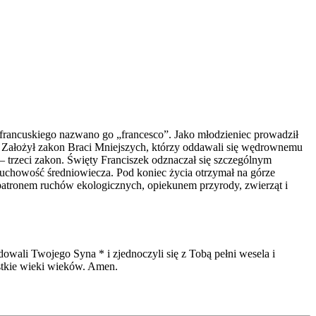
 francuskiego nazwano go „francesco”. Jako młodzieniec prowadził
o. Założył zakon Braci Mniejszych, którzy oddawali się wędrownemu
h – trzeci zakon. Święty Franciszek odznaczał się szczególnym
duchowość średniowiecza. Pod koniec życia otrzymał na górze
 patronem ruchów ekologicznych, opiekunem przyrody, zwierząt i
dowali Twojego Syna * i zjednoczyli się z Tobą pełni wesela i
ystkie wieki wieków. Amen.