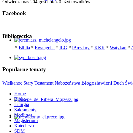
Odwiedza nas 204 gości oraz 0 użytkowników.
Facebook
Biblioteczka
*
Biblia
*
Ewangelia
*
ILG
*
iBreviary
*
KKK
*
Watykan
*
A
Popularne tematy
Błogosławieni
Stary Testament
Nabożeństwa
Wielkanoc
Duch Świ
Home
Biblia
Liturgia
Sakramenty
Modlitwa
Magisterium
Katecheza
ŚDM