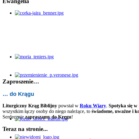
Ewangelia
Zaproszenie…
… do Krągu
Liturgiczny Krąg Biblijny
powstał w
Roku Wiary
.
Spotyka się w 
wszystkim łączy osoby do niego należące, to
świadome, uważne i k
Serdecznie
zapraszamy do Kręgu
!
Teraz na stronie...