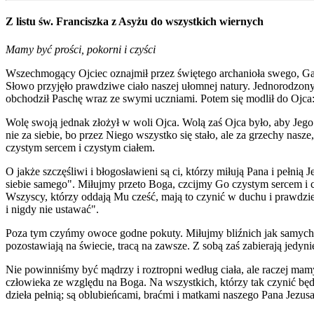
Z listu św. Franciszka z Asyżu do wszystkich wiernych
Mamy być prości, pokorni i czyści
Wszechmogący Ojciec oznajmił przez świętego archanioła swego, Gabri
Słowo przyjęło prawdziwe ciało naszej ułomnej natury. Jednorodzon
obchodził Paschę wraz ze swymi uczniami. Potem się modlił do Ojca: "
Wolę swoją jednak złożył w woli Ojca. Wolą zaś Ojca było, aby Jego 
nie za siebie, bo przez Niego wszystko się stało, ale za grzechy n
czystym sercem i czystym ciałem.
O jakże szczęśliwi i błogosławieni są ci, którzy miłują Pana i pełni
siebie samego". Miłujmy przeto Boga, czcijmy Go czystym sercem i
Wszyscy, którzy oddają Mu cześć, mają to czynić w duchu i prawdzie
i nigdy nie ustawać".
Poza tym czyńmy owoce godne pokuty. Miłujmy bliźnich jak samych s
pozostawiają na świecie, tracą na zawsze. Z sobą zaś zabierają jedyni
Nie powinniśmy być mądrzy i roztropni według ciała, ale raczej mam
człowieka ze względu na Boga. Na wszystkich, którzy tak czynić będ
dzieła pełnią; są oblubieńcami, braćmi i matkami naszego Pana Jezus