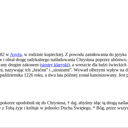
1182 w
Asyżu
, w rodzinie kupieckiej. Z powodu zamiłowania do języka
 je i obrał drogę radykalnego naśladowania Chrystusa poprzez ubóstw
wany drugim zakonem (
siostry klaryski
), a wreszcie dla ludzi świeckic
ami, nazywając ich „braćmi” i „siostrami”. Wywarł olbrzymi wpływ na 
października 1226 roku, a dwa lata później został kanonizowany. Jest
pokorze upodobnił się do Chrystusa, † daj, abyśmy idąc tą drogą naśla
y z Tobą żyje i króluje w jedności Ducha Świętego, * Bóg, przez wsz