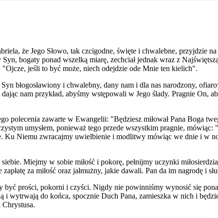
ela, że Jego Słowo, tak czcigodne, święte i chwalebne, przyjdzie na 
y Syn, bogaty ponad wszelką miarę, zechciał jednak wraz z Najświętsz
Ojcze, jeśli to być może, niech odejdzie ode Mnie ten kielich".
Syn błogosławiony i chwalebny, dany nam i dla nas narodzony, ofiarowa
asze, dając nam przykład, abyśmy wstępowali w Jego ślady. Pragnie On
ą Jego polecenia zawarte w Ewangelii: "Będziesz miłował Pana Boga tweg
 czystym umysłem, ponieważ tego przede wszystkim pragnie, mówiąc: 
. Ku Niemu zwracajmy uwielbienie i modlitwy mówiąc we dnie i w nocy
iebie. Miejmy w sobie miłość i pokorę, pełnijmy uczynki miłosierdzi
e zapłatę za miłość oraz jałmużny, jakie dawali. Pan da im nagrodę i słu
y być prości, pokorni i czyści. Nigdy nie powinniśmy wynosić się po
ą i wytrwają do końca, spocznie Duch Pana, zamieszka w nich i będzie
a Chrystusa.