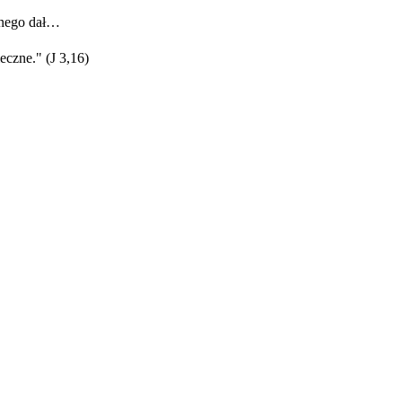
onego dał…
eczne." (J 3,16)