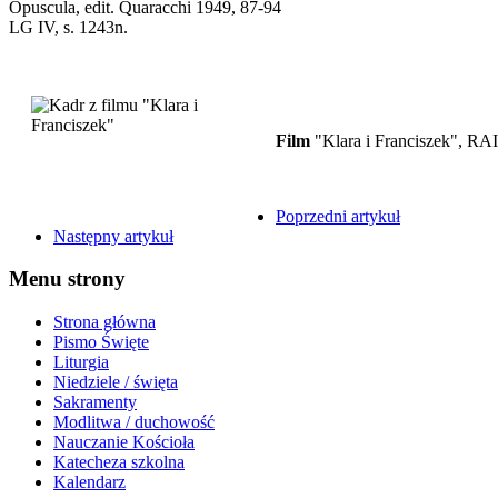
Opuscula, edit. Quaracchi 1949, 87-94
LG IV, s. 1243n.
Film
"Klara i Franciszek", RAI
Poprzedni artykuł
Następny artykuł
Menu strony
Strona główna
Pismo Święte
Liturgia
Niedziele / święta
Sakramenty
Modlitwa / duchowość
Nauczanie Kościoła
Katecheza szkolna
Kalendarz