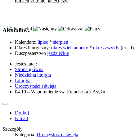
ramach szkolnej katechezy.
Aktualne...
Kalendarz:
lipiec
*
sierpień
Okres liturgiczny:
okres wielkanocny
*
okres zwykły
(cz. II)
Duszpasterstwo
jeździeckie
Jesteś tutaj:
Strona główna
Niedzielna liturgia
Liturgia
Uroczystości i święta
04.10 – Wspomnienie św. Franciszka z Asyżu
Drukuj
E-mail
Szczegóły
Kategoria:
Uroczystości i święta