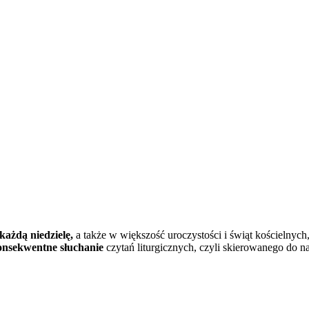
każdą niedzielę,
a także w większość uroczystości i świąt kościelny
onsekwentne słuchanie
czytań liturgicznych, czyli skierowanego do n