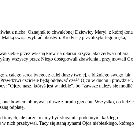
świat z nieba. Oznajmił to chwalebnej Dziewicy Maryi, z której łona
ą Matką swoją wybrać ubóstwo. Kiedy się przybliżyła Jego męka,
ł siebie przez własną krew na ołtarzu krzyża jako żertwa i ofiara;
, abyśmy wszyscy przez Niego dostępowali zbawienia i przyjmowali Go
o z całego serca twego, z całej duszy twojej, a bliźniego swego jak
"Prawdziwi czciciele będą oddawać cześć Ojcu w duchu i prawdzie".
: "Ojcze nasz, któryś jest w niebie", bo "zawsze należy się modlić
a, one bowiem obmywają dusze z brudu grzechu. Wszystko, co ludzie
szną odpłatę.
nad innych, ale raczej mamy być sługami i poddanymi każdego
 w nich przebywał. Tacy się staną synami Ojca niebieskiego, którego