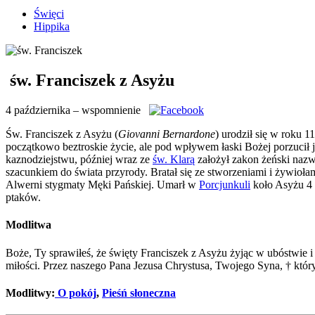
Święci
Hippika
św. Franciszek z Asyżu
4 października – wspomnienie
Św. Franciszek z Asyżu (
Giovanni Bernardone
) urodził się w roku 
początkowo beztroskie życie, ale pod wpływem łaski Bożej porzucił
kaznodziejstwu, później wraz ze
św. Klarą
założył zakon żeński naz
szacunkiem do świata przyrody. Bratał się ze stworzeniami i żywioł
Alwerni stygmaty Męki Pańskiej. Umarł w
Porcjunkuli
koło Asyżu 4 
ptaków.
Modlitwa
Boże, Ty sprawiłeś, że święty Franciszek z Asyżu żyjąc w ubóstwie i 
miłości. Przez naszego Pana Jezusa Chrystusa, Twojego Syna, † któr
Modlitwy:
O pokój
,
Pieśń słoneczna