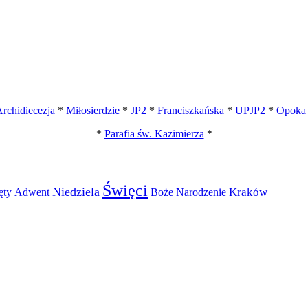
rchidiecezja
*
Miłosierdzie
*
JP2
*
Franciszkańska
*
UPJP2
*
Opoka
*
Parafia św. Kazimierza
*
Święci
Niedziela
Kraków
ęty
Adwent
Boże Narodzenie