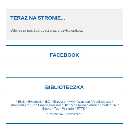
TERAZ NA STRONIE...
Odwiedza nas 155 gości oraz 0 użytkowników.
FACEBOOK
BIBLIOTECZKA
*
Biblia
*
Ewangelia
*
ILG
*
iBreviary
*
KKK
*
Watykan
*
Archidiecezja
*
Miłosierdzie
*
JP2
*
Franciszkańska
*
UPJP2
*
Opoka
*
Wiara
*
Katolik
*
KAI
*
Bosko
*
Top
*
W siodle
*
PTTK
*
*
Parafia św. Kazimierza
*