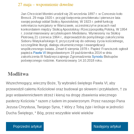
27 maja – wspomnienie dowolne
Jan Chrzciciel Montini urodził się 26 września 1897 r. w Concesio koło
Brescii. 29 maja 1920 r. przyjął święcenia prezbiteratu i pierwsze lata
swojej posługi oddał Stolicy Apostolskiej. W 1923 r. pełnił funkcję
sekretarza nuncjatury w Warszawie, uczestniczył w pracach nad
konkordatem między Stolicą Apostolską i Rzeczpospolitą Polską. W 1954
r. został mianowany arcybiskupem Mediolanu. Wyniesiony na Stolicę
Piotrową 21 czerwca 1964 r., doprowadził do pomyślnego zakończenia
Soboru Watykańskiego II; przyczynił się do odnowy życia kościelnego,
szczególnie liturgii, dialogu ekumenicznego i ewangelizacji
współczesnego świata. Zmarł 6 sierpnia 1978 r. Papież Franciszek ogłosił
papieża
Pawła VI
błogosławionym 19 października 2014 w dniu
zakończenia III Nadzwyczajnego Zgromadzenia
Synodu
Biskupów
poświęconego rodzinie. Kanonizowany 14.10.2018 roku.
Modlitwa
Wszechmogący, wieczny Boże, Ty wybrałeś świętego Pawła VI, aby
przewodził całemu Kościołowi oraz budował go słowem i przykładem, † za
jego wstawiennictwem strzeż i kieruj na drogę zbawienia wiecznego
pasterzy Kościoła * razem z ludem im powierzonym. Przez naszego Pana
Jezusa Chrystusa, Twojego Syna, † który z Tobą żyje i króluje w jedności
Ducha Świętego, * Bóg, przez wszystkie wieki wieków
Poprzedni artykuł
Następny artykuł