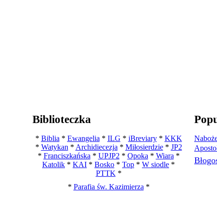
Biblioteczka
Popu
*
Biblia
*
Ewangelia
*
ILG
*
iBreviary
*
KKK
Naboże
*
Watykan
*
Archidiecezja
*
Miłosierdzie
*
JP2
Aposto
*
Franciszkańska
*
UPJP2
*
Opoka
*
Wiara
*
Błogo
Katolik
*
KAI
*
Bosko
*
Top
*
W siodle
*
PTTK
*
*
Parafia św. Kazimierza
*