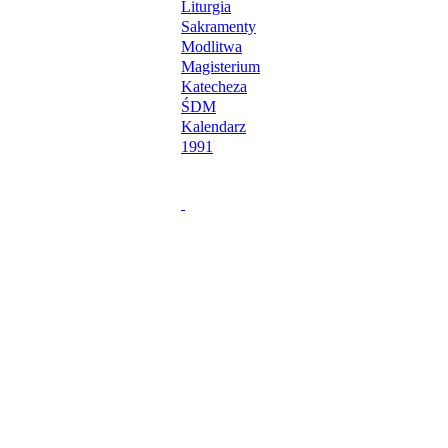
Liturgia
Sakramenty
Modlitwa
Magisterium
Katecheza
ŚDM
Kalendarz
1991