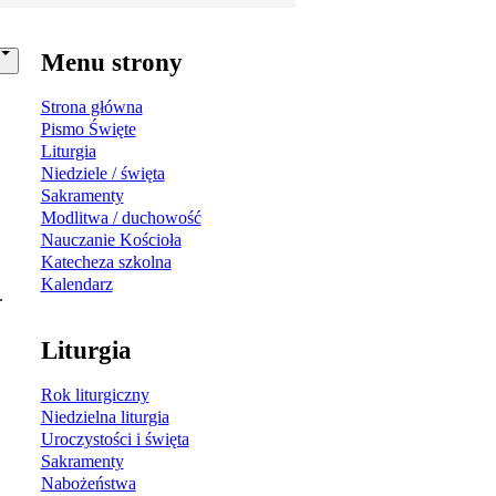
Menu strony
Strona główna
Pismo Święte
Liturgia
Niedziele / święta
Sakramenty
Modlitwa / duchowość
Nauczanie Kościoła
Katecheza szkolna
Kalendarz
.
Liturgia
Rok liturgiczny
Niedzielna liturgia
Uroczystości i święta
Sakramenty
Nabożeństwa