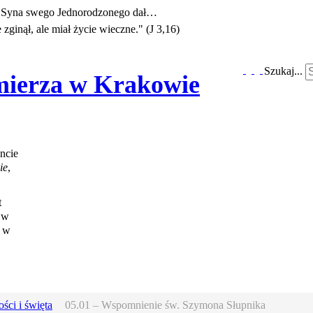
e Syna swego Jednorodzonego dał…
zginął, ale miał życie wieczne." (J 3,16)
Szukaj...
imierza w Krakowie
ncie
ie
,
t
 w
a w
ści i święta
05.01 – Wspomnienie św. Szymona Słupnika