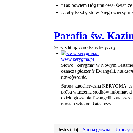
"Tak bowiem Bóg umiłował świat, ż
… aby każdy, kto w Niego wierzy, nie 
Parafia św. Kaz
Serwis liturgiczno-katechetyczny
www.kerygma.pl
Słowo "kerygma" w Nowym Testame
oznacza
głoszenie
Ewangelii,
nauczan
nawoływanie
.
Strona katechetyczna KERYGMA jes
próbą włączenia środków informatyki
dzieło głoszenia Ewangelii, zwłaszcz
ramach szkolnej katechezy.
Jesteś tutaj:
Strona główna
Uroczysto