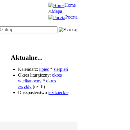
Home
Mapa
Poczta
Aktualne...
Kalendarz:
lipiec
*
sierpień
Okres liturgiczny:
okres
wielkanocny
*
okres
zwykły
(cz. II)
Duszpasterstwo
jeździeckie