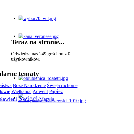
Teraz na stronie...
Odwiedza nas 249 gości oraz 0
użytkowników.
larne tematy
ństwa
Boże Narodzenie
Święta ruchome
łowie
Papież
Wielkanoc
Adwent
Święci
sławieni
Maryja