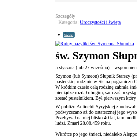
Szczegóły
Kategoria:
Uroczystości i święta
Święci
św. Szymon Słupn
5 stycznia (lub 27 września) – wspomnie
Szymon (lub Symeon) Słupnik Starszy (p
pasterskiej rodzinie w Sis na pograniczu Cy
W krótkim czasie całą rodzinę zabrała śmi
pieniądze rozdał ubogim, sam zaś przystą
zostać pustelnikiem. Był pierwszym który 
W pobliżu Antiochii Syryjskiej zbudował
podwyższano aż do ostatecznej jego wysok
Przebywał na niej blisko 40 lat, tam modl
ludzi. Zmarł 28.08.459 roku.
Wkrótce po jego śmieci, niedaleko Aleppo