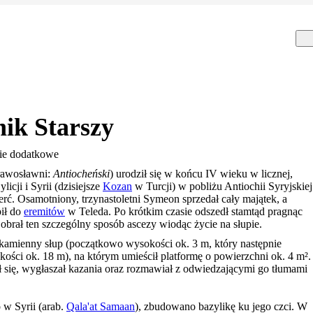
ik Starszy
nie dodatkowe
rawosławni:
Antiocheński
) urodził się w końcu IV wieku w licznej,
licji i Syrii (dzisiejsze
Kozan
w Turcji) w pobliżu Antiochii Syryjskiej
erć. Osamotniony, trzynastoletni Symeon sprzedał cały majątek, a
pił do
eremitów
w Teleda. Po krótkim czasie odszedł stamtąd pragnąc
obrał ten szczególny sposób ascezy wiodąc życie na słupie.
 kamienny słup (początkowo wysokości ok. 3 m, który następnie
ości ok. 18 m), na którym umieścił platformę o powierzchni ok. 4 m².
ił się, wygłaszał kazania oraz rozmawiał z odwiedzającymi go tłumami
 w Syrii (arab.
Qala'at Samaan
), zbudowano bazylikę ku jego czci. W