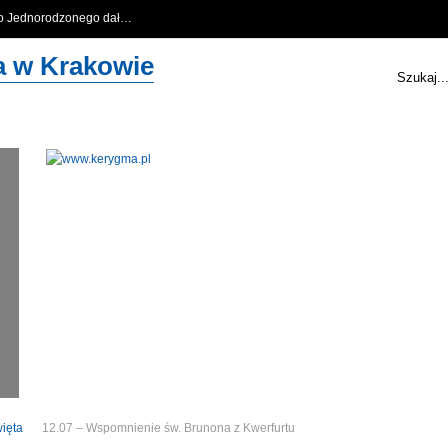
go Jednorodzonego dał…
…
za w Krakowie
Szukaj..
więta
12.07 – Wspomnienie św. Brunona z Kwerfurtu