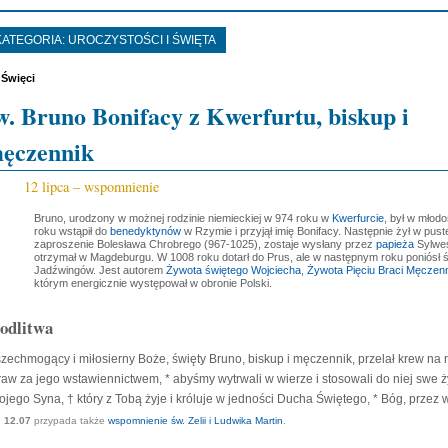
KATEGORIA:
UROCZYSTOŚCI I ŚWIĘTA
Święci
w. Bruno Bonifacy z Kwerfurtu, biskup i
ęczennik
12 lipca – wspomnienie
Bruno, urodzony w możnej rodzinie niemieckiej w 974 roku w
Kwerfurcie
, był w młod
roku wstąpił do
benedyktynów
w Rzymie i przyjął imię Bonifacy. Następnie żył w pu
zaproszenie Bolesława Chrobrego (967-1025), zostaje wysłany przez
papieża
Sylwest
otrzymał w Magdeburgu. W 1008 roku dotarł do Prus, ale w następnym roku poniósł
Jadźwingów. Jest autorem
Żywota świętego Wojciecha
,
Żywota Pięciu Braci Męczen
którym energicznie występował w obronie Polski.
odlitwa
zechmogący i miłosierny Boże, święty Bruno, biskup i męczennik, przelał krew n
raw za jego wstawiennictwem, * abyśmy wytrwali w wierze i stosowali do niej swe 
ojego Syna, † który z Tobą żyje i króluje w jedności Ducha Świętego, * Bóg, przez 
12.07
przypada także
wspomnienie św. Zelii i Ludwika Martin
.