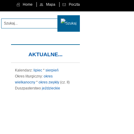
Home
Mapa
Poczta
 aby każdy, kto w Niego wierzy, nie zginął, ale miał życie wieczne." (J 3,16)
.
AKTUALNE...
Kalendarz:
lipiec
*
sierpień
Okres liturgiczny:
okres
wielkanocny
*
okres zwykły
(cz. II)
Duszpasterstwo
jeździeckie