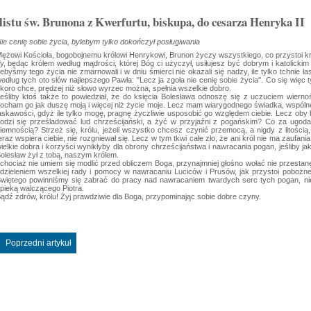
listu św. Brunona z Kwerfurtu, biskupa, do cesarza Henryka II
ie cenię sobie życia, bylebym tylko dokończył posługiwania
ężowi Kościoła, bogobojnemu królowi Henrykowi, Brunon życzy wszystkiego, co przystoi k
y, będąc królem według mądrości, której Bóg ci użyczył, usiłujesz być dobrym i katolickim 
ebyśmy tego życia nie zmarnowali i w dniu śmierci nie okazali się nadzy, ile tylko tchnie 
edług tych oto słów najlepszego Pawła: "Lecz ja zgoła nie cenię sobie życia". Co się więc 
koro chce, prędzej niż słowo wyrzec można, spełnia wszelkie dobro.
eśliby ktoś także to powiedział, że do księcia Bolesława odnoszę się z uczuciem wiernoś
ocham go jak duszę moją i więcej niż życie moje. Lecz mam wiarygodnego świadka, wspólne
askawości, gdyż ile tylko mogę, pragnę życzliwie usposobić go względem ciebie. Lecz oby b
odzi się prześladować lud chrześcijański, a żyć w przyjaźni z pogańskim? Co za ugoda
iemnością? Strzeż się, królu, jeżeli wszystko chcesz czynić przemocą, a nigdy z litością
eraz wspiera ciebie, nie rozgniewał się. Lecz w tym tkwi całe zło, że ani król nie ma zaufan
ielkie dobra i korzyści wynikłyby dla obrony chrześcijaństwa i nawracania pogan, jeśliby 
olesław żył z tobą, naszym królem.
 chociaż nie umiem się modlić przed obliczem Boga, przynajmniej głośno wołać nie przestanę
dzieleniem wszelkiej rady i pomocy w nawracaniu Luciców i Prusów, jak przystoi pobożn
więtego powinniśmy się zabrać do pracy nad nawracaniem twardych serc tych pogan, ni
pieką walczącego Piotra.
ądź zdrów, królu! Żyj prawdziwie dla Boga, przypominając sobie dobre czyny.
Poprzedni artykuł