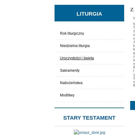
Z 
LITURGIA
N
M
T
ż
Rok liturgiczny
w
s
J
Niedzielna liturgia
k
ł
g
c
Uroczystości i święta
t
w
B
Sakramenty
I
u
Ś
o
Nabożeństwa
B
Modlitwy
STARY TESTAMENT