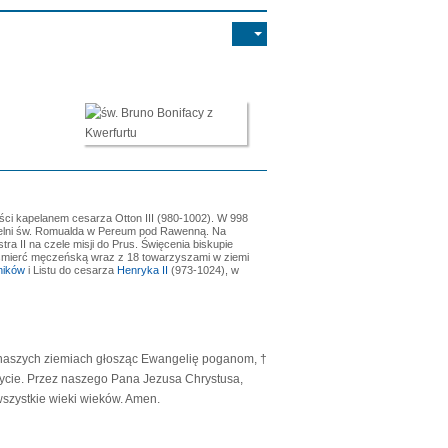
ości kapelanem cesarza Otton III (980-1002). W 998
stelni św. Romualda w Pereum pod Rawenną. Na
ra II na czele misji do Prus. Święcenia biskupie
 śmierć męczeńską wraz z 18 towarzyszami w ziemi
ników
i Listu do cesarza
Henryka II
(973-1024), w
a naszych ziemiach głosząc Ewangelię poganom, †
życie. Przez naszego Pana Jezusa Chrystusa,
wszystkie wieki wieków. Amen.