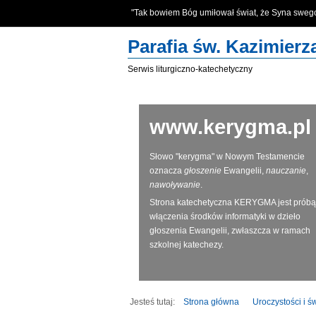
"Tak bowiem Bóg umiłował świat, że Syna swe
Parafia św. Kazimier
Serwis liturgiczno-katechetyczny
www.kerygma.pl
Słowo "kerygma" w Nowym Testamencie
oznacza
głoszenie
Ewangelii,
nauczanie
,
nawoływanie
.
Strona katechetyczna KERYGMA jest próbą
włączenia środków informatyki w dzieło
głoszenia Ewangelii, zwłaszcza w ramach
szkolnej katechezy.
Jesteś tutaj:
Strona główna
Uroczystości i ś