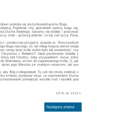
rólowi i podoba się wszystkowidzącemu Bogu.
władcą. Podobnie i my, jakkolwiek nędzni, bojąc się,
łaska Ducha Świętego, staramy się działać i pracować
tyczy mnie - grzeszę jedynie; co się zaś tyczy Pana,
ci i serdecznej przyjaźni, prawda to. Rzeczywiście
go Boga naszego, że nie miłuję księcia wbrew twojej
ez utraty łaski króla wolno było tak powiedzieć: czy
 Chrystusa z Belialem? Jakie porównanie światła z
, którą lubi Chrobry, żeby przypadkiem Jezus, który
ia do Bolesława, ani ten do zagniewanego króla. O, jak
jak ojciec jego Mieszko ze zmarłym cesarzem, tak syn
, aby Bóg ci błogosławił. Ty zaś nie chciej zwlekać z
emu królowi, ponieważ teraz za natchnieniem Ducha
ezmordowanie poświęcać wszelki trud i wysiłek pod
LG III, str. 1313 n.
Następny artykuł