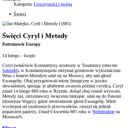
Kategoria:
Uroczystości i święta
Święci
Święci Cyryl i Metody
Patronowie Europy
14 lutego – święto
Cyryl (właściwie Konstantyn), urodzony w Tesalonice (obecnie
Saloniki
), w Konstantynopolu otrzymał gruntowne wykształcenie.
Wraz z bratem Metodym udał się na Morawy, aby tam głosić
Ewangelię. Obaj przygotowali teksty liturgiczne w języku
słowiańskim, spisując je alfabetem zwanym później cyrylicą. Cyryl
zmarł 14 lutego 869 roku w Rzymie, dokąd obaj zostali wezwani,
Metody zaś, otrzymawszy święcenia biskupie, udał się do Panonii
(dzisiejsze Węgry), gdzie niestrudzenie głosił Ewangelię. Wiele
wycierpiał od zazdrosnych przeciwników, cieszył się jednak
poparciem papieży. Zmarł 6 kwietnia 885 roku w
Welehradzie
na
Morawach.
Słowo