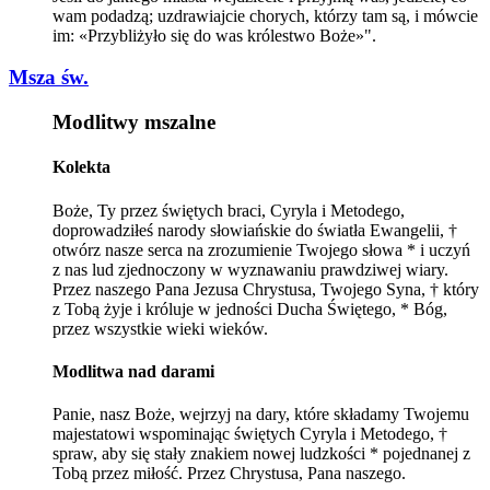
wam podadzą; uzdrawiajcie chorych, którzy tam są, i mówcie
im: «Przybliżyło się do was królestwo Boże»".
Msza św.
Modlitwy mszalne
Kolekta
Boże, Ty przez świętych braci, Cyryla i Metodego,
doprowadziłeś narody słowiańskie do światła Ewangelii, †
otwórz nasze serca na zrozumienie Twojego słowa * i uczyń
z nas lud zjednoczony w wyznawaniu prawdziwej wiary.
Przez naszego Pana Jezusa Chrystusa, Twojego Syna, † który
z Tobą żyje i króluje w jedności Ducha Świętego, * Bóg,
przez wszystkie wieki wieków.
Modlitwa nad darami
Panie, nasz Boże, wejrzyj na dary, które składamy Twojemu
majestatowi wspominając świętych Cyryla i Metodego, †
spraw, aby się stały znakiem nowej ludzkości * pojednanej z
Tobą przez miłość. Przez Chrystusa, Pana naszego.