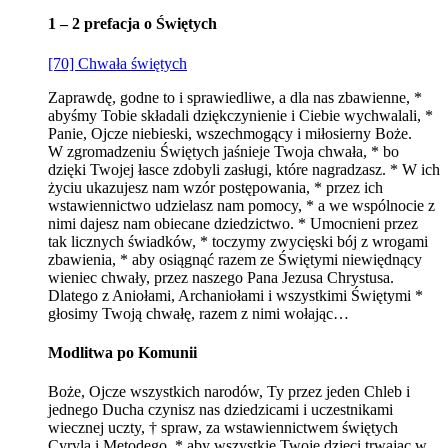
1 – 2 prefacja o Świętych
[70] Chwała świętych
Zaprawdę, godne to i sprawiedliwe, a dla nas zbawienne, *
abyśmy Tobie składali dziękczynienie i Ciebie wychwalali, *
Panie, Ojcze niebieski, wszechmogący i miłosierny Boże.
W zgromadzeniu Świętych jaśnieje Twoja chwała, * bo
dzięki Twojej łasce zdobyli zasługi, które nagradzasz. * W ich
życiu ukazujesz nam wzór postępowania, * przez ich
wstawiennictwo udzielasz nam pomocy, * a we wspólnocie z
nimi dajesz nam obiecane dziedzictwo. * Umocnieni przez
tak licznych świadków, * toczymy zwycięski bój z wrogami
zbawienia, * aby osiągnąć razem ze Świętymi niewiędnący
wieniec chwały, przez naszego Pana Jezusa Chrystusa.
Dlatego z Aniołami, Archaniołami i wszystkimi Świętymi *
głosimy Twoją chwałę, razem z nimi wołając…
Modlitwa po Komunii
Boże, Ojcze wszystkich narodów, Ty przez jeden Chleb i
jednego Ducha czynisz nas dziedzicami i uczestnikami
wiecznej uczty, † spraw, za wstawiennictwem świętych
Cyryla i Metodego, * aby wszystkie Twoje dzieci trwając w