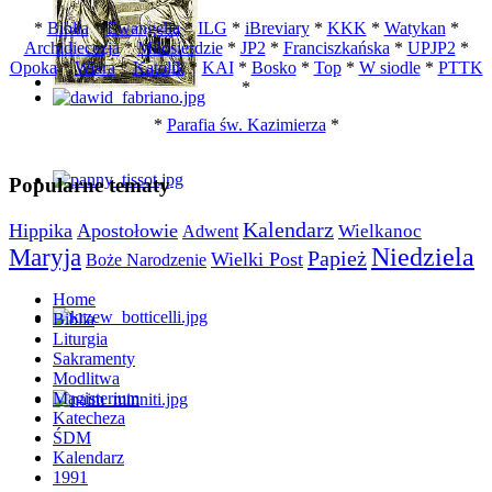
*
Biblia
*
Ewangelia
*
ILG
*
iBreviary
*
KKK
*
Watykan
*
Archidiecezja
*
Miłosierdzie
*
JP2
*
Franciszkańska
*
UPJP2
*
Opoka
*
Wiara
*
Katolik
*
KAI
*
Bosko
*
Top
*
W siodle
*
PTTK
*
*
Parafia św. Kazimierza
*
Popularne tematy
Kalendarz
Hippika
Apostołowie
Wielkanoc
Adwent
Maryja
Niedziela
Papież
Wielki Post
Boże Narodzenie
Home
Biblia
Liturgia
Sakramenty
Modlitwa
Magisterium
Katecheza
ŚDM
Kalendarz
1991