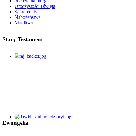
Niedzielna liturgia
Uroczystości i święta
Sakramenty
Nabożeństwa
Modlitwy
Stary Testament
Ewangelia