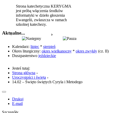
Strona katechetyczna KERYGMA
jest próbą włączenia środków
informatyki w dzieło głoszenia
Ewangelii, zwłaszcza w ramach
szkolnej katechezy.
Aktualne...
Kalendarz:
lipiec
*
sierpień
Okres liturgiczny:
okres wielkanocny
*
okres zwykły
(cz. II)
Duszpasterstwo
jeździeckie
Jesteś tutaj:
Strona główna
Uroczystości i święta
14.02 – Święto świętych Cyryla i Metodego
Drukuj
E-mail
Szczegóły