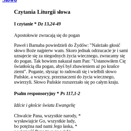
Czytania Liturgii słowa
I czytanie *
Dz 13,24-49
Apostołowie zwracają się do pogan
Paweł i Barnaba powiedzieli do Żydów: "Należało głosić
słowo Boże najpierw wam. Skoro jednak odrzucacie je i sami
uznajecie się za niegodnych życia wiecznego, zwracamy się
do pogan. Tak bowiem nakazał nam Pan: "Ustanowiłem Cię
światłością dla pogan, abyś był zbawieniem aż po krańce
ziemi". Poganie, słysząc to radowali się i wielbili słowo
Pańskie, a wszyscy, przeznaczeni do życia wiecznego,
uwierzyli. Słowo Pańskie rozszerzało się po całym kraju.
Psalm responsoryjny *
Ps 117,1-2
Idźcie i głoście światu Ewangelię
Chwalcie Pana, wszystkie narody, *
wysławiajcie Go, wszystkie ludy,
bo potężna nad nami Jego łaska, *