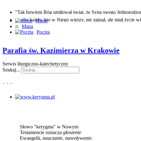
"Tak bowiem Bóg umiłował świat, że Syna swego Jednorodz
… aby każdy, kto w Niego wierzy, nie zginął, ale miał życie wi
Home
Mapa
Poczta
Parafia św. Kazimierza w Krakowie
Serwis liturgiczno-katechetyczny
Szukaj...
www.kerygma.pl
Słowo "kerygma" w Nowym
Testamencie oznacza
głoszenie
Ewangelii,
nauczanie
,
nawoływanie
.