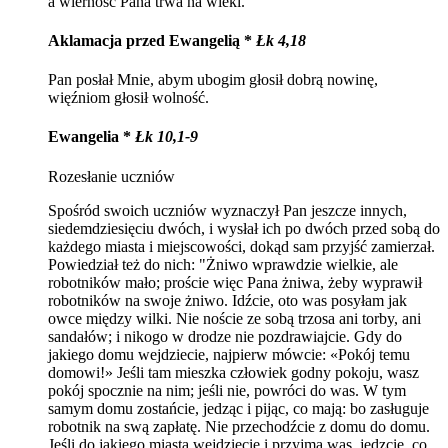
a wierność Pana trwa na wieki.
Aklamacja przed Ewangelią *
Łk 4,18
Pan posłał Mnie, abym ubogim głosił dobrą nowinę,
więźniom głosił wolność.
Ewangelia *
Łk 10,1-9
Rozesłanie uczniów
Spośród swoich uczniów wyznaczył Pan jeszcze innych,
siedemdziesięciu dwóch, i wysłał ich po dwóch przed sobą do
każdego miasta i miejscowości, dokąd sam przyjść zamierzał.
Powiedział też do nich: "Żniwo wprawdzie wielkie, ale
robotników mało; proście więc Pana żniwa, żeby wyprawił
robotników na swoje żniwo. Idźcie, oto was posyłam jak
owce między wilki. Nie noście ze sobą trzosa ani torby, ani
sandałów; i nikogo w drodze nie pozdrawiajcie. Gdy do
jakiego domu wejdziecie, najpierw mówcie: «Pokój temu
domowi!» Jeśli tam mieszka człowiek godny pokoju, wasz
pokój spocznie na nim; jeśli nie, powróci do was. W tym
samym domu zostańcie, jedząc i pijąc, co mają: bo zasługuje
robotnik na swą zapłatę. Nie przechodźcie z domu do domu.
Jeśli do jakiego miasta wejdziecie i przyjmą was, jedzcie, co