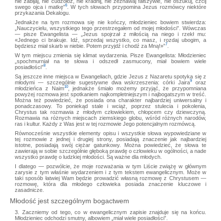
nie zabijaj, nie cudzołóż, nie kradnij, nie zeznawaj fałszywie, nie oszukuj, czcij
6
swego ojca i matkę”
. W tych słowach przypomina Jezus rozmówcy niektóre
przykazania Dekalogu.
Jednakże na tym rozmowa się nie kończy, młodzieniec bowiem stwierdza:
„Nauczycielu, wszystkiego tego przestrzegałem od mojej młodości”. Wówczas
— pisze Ewangelista — „Jezus spojrzał z miłością na niego i rzekł mu:
«Jednego ci brakuje. Idź, sprzedaj wszystko, co masz, i rozdaj ubogim, a
7
będziesz miał skarb w niebie. Potem przyjdź i chodź za Mną!»”
.
W tym miejscu zmienia się klimat wydarzenia. Pisze Ewangelista: Młodzieniec
„spochmurniał na te słowa i odszedł zasmucony, miał bowiem wiele
8
posiadłości”
.
Są jeszcze inne miejsca w Ewangeliach, gdzie Jezus z Nazaretu spotyka się z
9
młodymi — szczególnie sugestywne dwa wskrzeszenia: córki Jaira
oraz
10
młodzieńca z Naim
, jednakże śmiało możemy przyjąć, że przypomniana
powyżej rozmowa jest spotkaniem najkompletniejszym i najbogatszym w treść.
Można też powiedzieć, że posiada ona charakter najbardziej uniwersalny i
ponadczasowy. To poniekąd stale i wciąż, poprzez stulecia i pokolenia,
Chrystus tak rozmawia z młodym człowiekiem, chłopcem czy dziewczyną.
Rozmawia na różnych miejscach ziemskiego globu, wśród różnych narodów,
ras i kultur. Każdy z Was jest w tej rozmowie Jego potencjalnym rozmówcą.
Równocześnie wszystkie elementy opisu i wszystkie słowa wypowiedziane w
tej rozmowie z jednej i drugiej strony, posiadają znaczenie jak najbardziej
istotne, posiadają swój ciężar gatunkowy. Można powiedzieć, że słowa te
zawierają w sobie szczególnie głęboką prawdę o człowieku w ogólności, a nade
wszystko prawdę o ludzkiej młodości. Są ważne dla młodych.
I dlatego — pozwólcie, że moje rozważania w tym Liście zwiążę w głównym
zarysie z tym właśnie wydarzeniem i z tym tekstem ewangelicznym. Może w
taki sposób łatwiej Wam będzie prowadzić własną rozmowę z Chrystusem —
rozmowę, która dla młodego człowieka posiada znaczenie kluczowe i
zasadnicze.
Młodość jest szczególnym bogactwem
3. Zaczniemy od tego, co w ewangelicznym zapisie znajduje się na końcu.
Młodzieniec odchodzi smutny, albowiem „miał wiele posiadłości”.