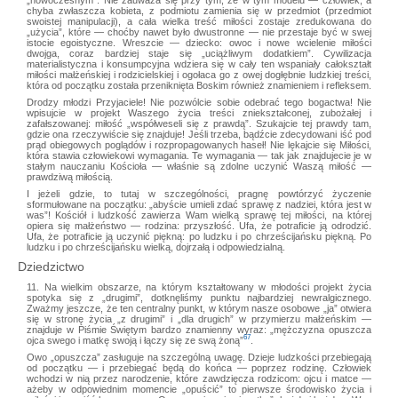
chyba zwłaszcza kobieta, z podmiotu zamienia się w przedmiot (przedmiot
swoistej manipulacji), a cała wielka treść miłości zostaje zredukowana do
„użycia”, które — choćby nawet było dwustronne — nie przestaje być w swej
istocie egoistyczne. Wreszcie — dziecko: owoc i nowe wcielenie miłości
dwojga, coraz bardziej staje się „uciążliwym dodatkiem”. Cywilizacja
materialistyczna i konsumpcyjna wdziera się w cały ten wspaniały całokształt
miłości małżeńskiej i rodzicielskiej i ogołaca go z owej dogłębnie ludzkiej treści,
która od początku została przeniknięta Boskim również znamieniem i refleksem.
Drodzy młodzi Przyjaciele! Nie pozwólcie sobie odebrać tego bogactwa! Nie
wpisujcie w projekt Waszego życia treści zniekształconej, zubożałej i
zafałszowanej: miłość „współweseli się z prawdą”. Szukajcie tej prawdy tam,
gdzie ona rzeczywiście się znajduje! Jeśli trzeba, bądźcie zdecydowani iść pod
prąd obiegowych poglądów i rozpropagowanych haseł! Nie lękajcie się Miłości,
która stawia człowiekowi wymagania. Te wymagania — tak jak znajdujecie je w
stałym nauczaniu Kościoła — właśnie są zdolne uczynić Waszą miłość —
prawdziwą miłością.
I jeżeli gdzie, to tutaj w szczególności, pragnę powtórzyć życzenie
sformułowane na początku: „abyście umieli zdać sprawę z nadziei, która jest w
was”! Kościół i ludzkość zawierza Wam wielką sprawę tej miłości, na której
opiera się małżeństwo — rodzina: przyszłość. Ufa, że potraficie ją odrodzić.
Ufa, że potraficie ją uczynić piękną: po ludzku i po chrześcijańsku piękną. Po
ludzku i po chrześcijańsku wielką, dojrzałą i odpowiedzialną.
Dziedzictwo
11. Na wielkim obszarze, na którym kształtowany w młodości projekt życia
spotyka się z „drugimi”, dotknęliśmy punktu najbardziej newralgicznego.
Zważmy jeszcze, że ten centralny punkt, w którym nasze osobowe „ja” otwiera
się w stronę życia „z drugimi” i „dla drugich” w przymierzu małżeńskim —
znajduje w Piśmie Świętym bardzo znamienny wyraz: „mężczyzna opuszcza
67
ojca swego i matkę swoją i łączy się ze swą żoną”
.
Owo „opuszcza” zasługuje na szczególną uwagę. Dzieje ludzkości przebiegają
od początku — i przebiegać będą do końca — poprzez rodzinę. Człowiek
wchodzi w nią przez narodzenie, które zawdzięcza rodzicom: ojcu i matce —
ażeby w odpowiednim momencie „opuścić” to pierwsze środowisko życia i