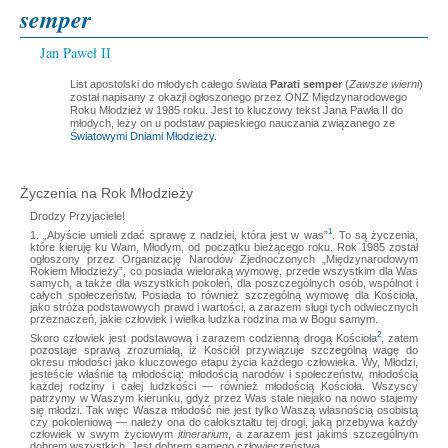
semper
Jan Paweł II
List apostolski do młodych całego świata
Parati semper
(
Zawsze wierni
)
został napisany z okazji ogłoszonego przez ONZ Międzynarodowego
Roku Młodzież w 1985 roku. Jest to kluczowy tekst Jana Pawła II do
młodych, leży on u podstaw papieskiego nauczania związanego ze
Światowymi Dniami Młodzieży
.
Życzenia na Rok Młodzieży
Drodzy Przyjaciele!
1
1. „Abyście umieli zdać sprawę z nadziei, która jest w was”
. To są życzenia,
które kieruję ku Wam, Młodym, od początku bieżącego roku. Rok 1985 został
ogłoszony przez Organizację Narodów Zjednoczonych „Międzynarodowym
Rokiem Młodzieży”, co posiada wieloraką wymowę, przede wszystkim dla Was
samych, a także dla wszystkich pokoleń, dla poszczególnych osób, wspólnot i
całych społeczeństw. Posiada to również szczególną wymowę dla Kościoła,
jako stróża podstawowych prawd i wartości, a zarazem sługi tych odwiecznych
przeznaczeń, jakie człowiek i wielka ludzka rodzina ma w Bogu samym.
2
Skoro człowiek jest podstawową i zarazem codzienną drogą Kościoła
, zatem
pozostaje sprawą zrozumiałą, iż Kościół przywiązuje szczególną wagę do
okresu młodości jako kluczowego etapu życia każdego człowieka. Wy, Młodzi,
jesteście właśnie tą młodością: młodością narodów i społeczeństw, młodością
każdej rodziny i całej ludzkości — również młodością Kościoła. Wszyscy
patrzymy w Waszym kierunku, gdyż przez Was stale niejako na nowo stajemy
się młodzi. Tak więc Wasza młodość nie jest tylko Waszą własnością osobistą
czy pokoleniową — należy ona do całokształtu tej drogi, jaką przebywa każdy
człowiek w swym życiowym
itinerarium
, a zarazem jest jakimś szczególnym
dobrem wszystkich. Jest dobrem samego człowieczeństwa.