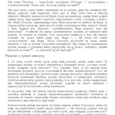
Tak mówi Chrystus — nauczyciel i przyjaciel, Chrystus — ukrzyżowany i
16
zmartwychwstały: Tenże sam: wczoraj, dzisiaj i na wieki
.
Taki jest rdzeń, samo sedno odpowiedzi na te pytania, jakie Mu zadajecie Wy,
Młodzi, poprzez całe bogactwo, które jest w Was, które tkwi w Waszej
młodości. Młodość otwiera przed Wami różne perspektywy, zadaje Wam projekt
całego życia. Stąd pytanie o wartości. Stąd pytanie o sens, o prawdę, o dobro i
zło. Kiedy Chrystus odpowiadając każe Wam wszystko to odnieść do Boga, to
równocześnie wskazuje, jakie jest ich źródło i podstawa w Was samych. Każdy
z Was bowiem jest obrazem i podobieństwem Boga poprzez sam akt
17
stworzenia
. To właśnie ów „obraz i podobieństwo” sprawia, że stawiacie takie
pytania, że musicie je stawiać. One wszystkie świadczą o tym, jak bardzo
człowiek nie może siebie pojąć bez Boga — i nie może też siebie
„urzeczywistnić” bez Boga. Jezus Chrystus przyszedł na świat, ażeby
każdemu z nas to przede wszystkim uświadomić. Bez Niego ten podstawowy
wymiar prawdy o człowieku łatwo pogrążyłby się w mroku. Jednakże „światło
18
19
przyszło na świat”
, ...a „ciemność jej nie ogarnęła”
.
Pytanie o żywot wieczny
5. Co mam czynić, ażeby życie moje miało wartość, ażeby miało sens? To
pasjonujące pytanie, w ustach młodzieńca z Ewangelii, brzmi: „co mam czynić,
ażeby osiągnąć życie wieczne?” Czy człowiek, który w ten sposób pyta,
przemawia językiem jeszcze zrozumiałym dla ludzi współczesnych? Czy nie
jesteśmy tym pokoleniem, któremu świat i postęp doczesny całkowicie wypełnia
horyzont bytowania? Myślimy przede wszystkim w kategoriach ziemskich.
Jeżeli przekraczamy granice naszej planety, to w tym celu, ażeby inaugurować
loty międzyplanetarne, ażeby przesyłać sygnały ku innym planetom i
zapuszczać w ich kierunku sondy kosmiczne.
To wszystko stało się treścią naszej nowoczesnej cywilizacji. Nauka wraz z
techniką odsłoniły w stopniu nieporównywalnym możliwości człowieka w
stosunku do materii i opanowały również wewnętrzny świat jego myślenia, jego
sprawności, jego dążności, jego pasji.
Równocześnie jednak jest jasne, że kiedy stajemy wobec Chrystusa, kiedy On
staje się powiernikiem pytań naszej młodości — nie możemy zapytać inaczej
niż ów młodzieniec z Ewangelii: „co mam czynić, aby osiągnąć życie wieczne?”
Każde inne pytanie o sens i wartość naszego życia byłoby — wobec Chrystusa