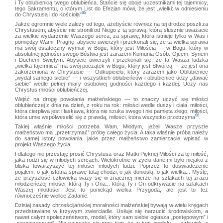
i Ty oblubienicą twego oblubieńca. Stańcie się oboje uczestnikami tej tajemnicy,
tego Sakramentu, o którym List do Efezjan mówi, że jest „wielki: w odniesieniu
65
do Chrystusa i do Kościoła”
.
Jakże ogromnie wiele zależy od tego, ażebyście również na tej drodze poszli za
Chrystusem, abyście nie stronili od Niego z tą sprawą, którą słusznie uważacie
za wielkie wydarzenie Waszego serca, za sprawę, która istnieje tylko w Was i
pomiędzy Wami. Pragnę, abyście uwierzyli i przekonali się, że ta wielka sprawa
ma swój ostateczny wymiar w Bogu, który jest Miłością — w Bogu, który w
absolutnej jedności swego Bóstwa jest zarazem Komunią Osób: Ojcem, Synem
i Duchem Świętym. Abyście uwierzyli i przekonali się, że ta Wasza ludzka
„wielka tajemnica” ma swój początek w Bogu, który jest Stwórcą — że jest ona
zakorzeniona w Chrystusie — Odkupicielu, który zarazem jako Oblubieniec
„wydał samego siebie” — i wszystkich oblubieńców i oblubienice uczy „dawać
siebie” wedle pełnej miary osobowej godności każdego i każdej. Uczy nas
Chrystus miłości oblubieńczej.
Wejść na drogę powołania małżeńskiego — to znaczy uczyć się miłości
oblubieńczej z dnia na dzień, z roku na rok: miłości wedle duszy i ciała, miłości,
która cierpliwa jest i łaskawa, która nie szuka swego i nie pamięta złego; miłości,
66
która umie współweselić się z prawdą, miłości, która wszystko przetrzyma
.
Takiej właśnie miłości potrzeba Wam, Młodym, jeżeli Wasze przyszłe
małżeństwo ma „przetrzymać” próbę całego życia. A taka właśnie próba należy
do samej istoty powołania, jakie przez małżeństwo zamierzacie wpisać w
projekt Waszego życia.
I dlatego nie przestaję prosić Chrystusa oraz Matki Pięknej Miłości za tę miłość,
jaka rodzi się w młodych sercach. Wielokrotnie w życiu dane mi było niejako z
bliska towarzyszyć tej miłości młodych ludzi. Poprzez to doświadczenie
pojąłem, o jak istotną sprawę tutaj chodzi, o jak doniosłą, o jak wielką... Myślę,
że przyszłość człowieka waży się w znacznej mierze na szlakach tej zrazu
młodzieńczej miłości, którą Ty i Ona... którą Ty i On odkrywacie na szlakach
Waszej młodości. Jest to poniekąd wielka Przygoda, ale jest to też
równocześnie wielkie Zadanie.
Dzisiaj zasady chrześcijańskiej moralności małżeńskiej bywają w wielu kręgach
przedstawiane w krzywym zwierciadle. Usiłuje się narzucić środowiskom, a
nawet całym społeczeństwom, model, który sam siebie ogłasza „postępowym” i
„nowoczesnym”. Nie zauważa się przy tym, że w tym modelu — człowiek, a