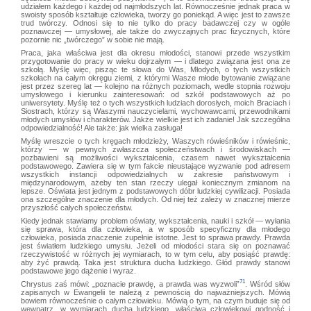
udziałem każdego i każdej od najmłodszych lat. Równocześnie jednak praca w
swoisty sposób kształtuje człowieka, tworzy go poniekąd. A więc jest to zawsze
trud twórczy. Odnosi się to nie tylko do pracy badawczej czy w ogóle
poznawczej — umysłowej, ale także do zwyczajnych prac fizycznych, które
pozornie nic „twórczego” w sobie nie mają.
Praca, jaka właściwa jest dla okresu młodości, stanowi przede wszystkim
przygotowanie do pracy w wieku dojrzałym — i dlatego związana jest ona ze
szkołą. Myślę więc, pisząc te słowa do Was, Młodych, o tych wszystkich
szkołach na całym okręgu ziemi, z którymi Wasze młode bytowanie związane
jest przez szereg lat — kolejno na różnych poziomach, wedle stopnia rozwoju
umysłowego i kierunku zainteresowań: od szkół podstawowych aż po
uniwersytety. Myślę też o tych wszystkich ludziach dorosłych, moich Braciach i
Siostrach, którzy są Waszymi nauczycielami, wychowawcami, przewodnikami
młodych umysłów i charakterów. Jakże wielkie jest ich zadanie! Jak szczególna
odpowiedzialność! Ale także: jak wielka zasługa!
Myślę wreszcie o tych kręgach młodzieży, Waszych rówieśników i rówieśnic,
którzy — w pewnych zwłaszcza społeczeństwach i środowiskach —
pozbawieni są możliwości wykształcenia, czasem nawet wykształcenia
podstawowego. Zawiera się w tym fakcie nieustające wyzwanie pod adresem
wszystkich instancji odpowiedzialnych w zakresie państwowym i
międzynarodowym, ażeby ten stan rzeczy ulegał koniecznym zmianom na
lepsze. Oświata jest jednym z podstawowych dóbr ludzkiej cywilizacji. Posiada
ona szczególne znaczenie dla młodych. Od niej też zależy w znacznej mierze
przyszłość całych społeczeństw.
Kiedy jednak stawiamy problem oświaty, wykształcenia, nauki i szkół — wyłania
się sprawa, która dla człowieka, a w sposób specyficzny dla młodego
człowieka, posiada znaczenie zupełnie istotne. Jest to sprawa prawdy. Prawda
jest światłem ludzkiego umysłu. Jeżeli od młodości stara się on poznawać
rzeczywistość w różnych jej wymiarach, to w tym celu, aby posiąść prawdę:
aby żyć prawdą. Taka jest struktura ducha ludzkiego. Głód prawdy stanowi
podstawowe jego dążenie i wyraz.
71
Chrystus zaś mówi: „poznacie prawdę, a prawda was wyzwoli”
. Wśród słów
zapisanych w Ewangelii te należą z pewnością do najważniejszych. Mówią
bowiem równocześnie o całym człowieku. Mówią o tym, na czym buduje się od
wewnątrz, w wymiarach ducha ludzkiego, właściwa człowiekowi godność i