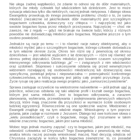
Nie ulega żadnej wątpliwości, że zdanie to odnosi się do dóbr materialnych,
których ów młody człowiek był właścicielem lub dziedzicem. Jest to może
sytuacja właściwa tylko dla niektórych, raczej jednak nietypowa. I dlatego słowa
Ewangelisty prowokują do innego postawienia problemu: chodzi o to, że sama
młodość (niezależnie od jakichkolwiek dóbr materialnych) jest szczególnym
bogactwem człowieka, dziewczyny czy chłopca — i najczęściej też jako
swoiste bogactwo bywa przez młodych przeżywana. Najczęściej — choć nie
zawsze, nie z reguły — gdyż nie brakuje na świecie ludzi, którzy z różnych
powodów nie doświadczają młodości jako bogactwa. Wypadnie jeszcze o tym
osobno powiedzieć.
Jednakże są racje po temu — i to również racje natury obiektywnej, aby o
młodości myśleć jako o szczególnym bogactwie, którego człowiek doświadcza
w tym właśnie okresie życia. Okres ten różni się z pewnością od okresu
dzieciństwa — jest właśnie wyjściem z lat dziecięcych — różni się również od
okresu pełnej dojrzałości. Okres młodości jest bowiem czasem szczególnie
intensywnego odkrywania ludzkiego „ja” — i związanych z nim właściwości
oraz uzdolnień. Stopniowo i sukcesywnie odsłania się przed wewnętrznym
widzeniem rozwijającej się osobowości młodzieńczej lub dziewczęcej owa
specyficzna, poniekąd jedyna i niepowtarzalna — potencjalność konkretnego
człowieczeństwa, w którą wpisany jest jakby cały projekt przyszłego życia.
Życie rysuje się jako realizacja owego projektu: jako „samourzeczywistnienie”.
Sprawa zasługuje oczywiście na wielostronne naświetlenie — jeśli jednak ująć ją
pokrótce, wówczas odsłania się taki właśnie profil i kształt owego bogactwa,
którym jest sama młodość. Jest to bogactwo odkrywania, a zarazem
planowania, wybierania, przewidywania i podejmowania pierwszych własnych
decyzji, które mają znaczenie dla przyszłości w wymiarze ściśle osobowym
ludzkiej egzystencji. Równocześnie są one społecznie ważne. Młodzieniec z
Ewangelii znajduje się na tym właśnie etapie. Wnioskujemy o tym poprzez
pytania, jakie zadaje w rozmowie z Jezusem. Dlatego też owe końcowe słowa o
„wielu posiadłościach”, czyli o bogactwie, mogą być zrozumiane w takim
właśnie znaczeniu: bogactwo, jakim jest sama młodość.
Wobec tego jednak musimy zapytać: czy to bogactwo, jakim jest młodość, ma
odwodzić człowieka od Chrystusa? Tego Ewangelista z pewnością nie mówi,
analiza tekstu raczej pozwala wnioskować inaczej. Nad decyzją odejścia od
Chrystusa zaciążyły w końcu tylko bogactwa zewnętrzne: to, co posiadał