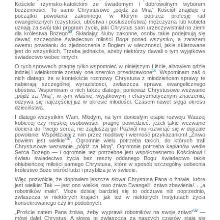
Kościele rzymsko-katolickim ze świadomym i dobrowolnym wyborem
bezżenności. To samo Chrystusowe „pójdź za Mną” Kościół znajduje u
początku powołania zakonnego, w którym poprzez profesję rad
ewangelicznych (czystości, ubóstwa i posłuszeństwa) mężczyzna lub kobieta
uznają za swój taki program życia, jaki Chrystus sam urzeczywistniał na ziemi
55
dla królestwa Bożego
. Składając śluby zakonne, osoby takie podejmują się
dawać szczególne świadectwo miłości Boga ponad wszystko, a zarazem
owemu powołaniu do zjednoczenia z Bogiem w wieczności, jakie skierowane
jest do wszystkich. Trzeba jednakże, ażeby niektórzy dawali o tym wyjątkowe
świadectwo wobec innych.
O tych sprawach pragnę tylko wspomnieć w niniejszym Liście, albowiem gdzie
56
indziej i wielokrotnie zostały one szeroko przedstawione
. Wspominam zaś o
nich dlatego, że w kontekście rozmowy Chrystusa z młodzieńcem sprawy te
nabierają szczególnej wyrazistości, zwłaszcza sprawa ewangelicznego
ubóstwa. Wspominam o nich także dlatego, ponieważ Chrystusowe wezwanie
„pójdź za Mną”, w tym właśnie, wyjątkowym i charyzmatycznym znaczeniu,
odzywa się najczęściej już w okresie młodości. Czasem nawet sięga okresu
dzieciństwa.
I dlatego wszystkim Wam, Młodym, na tym doniosłym etapie rozwoju Waszej
kobiecej czy męskiej osobowości, pragnę powiedzieć: jeżeli takie wezwanie
dociera do Twego serca, nie zagłuszaj go! Pozwól mu rozwinąć się w dojrzałe
powołanie! Współdziałaj z nim przez modlitwę i wierność przykazaniom! „Żniwo
57
bowiem jest wielkie”
. Ogromnie wielu potrzeba takich, do których trafi
Chrystusowe wezwanie „pójdź za Mną”. Ogromnie potrzeba kapłanów wedle
Serca Bożego — i ogromnie też potrzebne jest współczesnemu Kościołowi i
światu świadectwo życia bez reszty oddanego Bogu: świadectwo takie
oblubieńczej miłości samego Chrystusa, które w sposób szczególny uobecnia
królestwo Boże wśród ludzi i przybliża je w świecie.
Więc pozwólcie, że dopowiem jeszcze słowa Chrystusa Pana o żniwie, które
jest wielkie: Tak — jest ono wielkie, owo żniwo Ewangelii, żniwo zbawienia!... „a
robotników mało”. Może dzisiaj bardziej się to odczuwa niż poprzednio,
zwłaszcza w niektórych krajach, jak też w niektórych Instytutach życia
konsekrowanego czy im podobnych.
58
„Proście zatem Pana żniwa, żeby wyprawił robotników na swoje żniwo”
—
mówi dalej Chrystus. A słowa te zwłaszcza za naszych czasów stają się