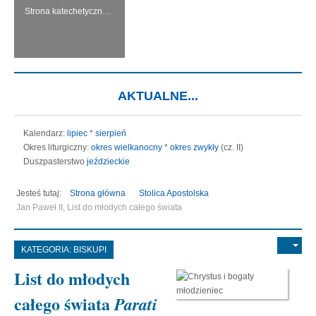
Strona katechetyczna KERYGMA jest próbą włączenia środków informatyki w dzieło głoszenia Ewangelii, zwłaszcza w ramach szkolnej katechezy.
AKTUALNE...
Kalendarz:
lipiec
*
sierpień
Okres liturgiczny:
okres wielkanocny
*
okres zwykły
(cz. II)
Duszpasterstwo
jeździeckie
Jesteś tutaj:
Strona główna
Stolica Apostolska
Jan Paweł II, List do młodych całego świata
KATEGORIA:
BISKUPI
List do młodych
całego świata
Parati