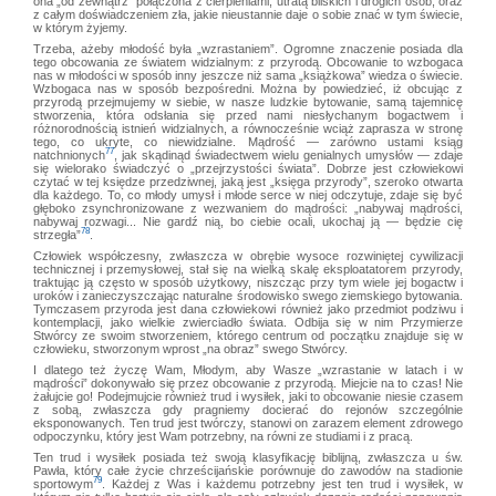
ona „od zewnątrz” połączona z cierpieniami, utratą bliskich i drogich osób, oraz
z całym doświadczeniem zła, jakie nieustannie daje o sobie znać w tym świecie,
w którym żyjemy.
Trzeba, ażeby młodość była „wzrastaniem”. Ogromne znaczenie posiada dla
tego obcowania ze światem widzialnym: z przyrodą. Obcowanie to wzbogaca
nas w młodości w sposób inny jeszcze niż sama „książkowa” wiedza o świecie.
Wzbogaca nas w sposób bezpośredni. Można by powiedzieć, iż obcując z
przyrodą przejmujemy w siebie, w nasze ludzkie bytowanie, samą tajemnicę
stworzenia, która odsłania się przed nami niesłychanym bogactwem i
różnorodnością istnień widzialnych, a równocześnie wciąż zaprasza w stronę
tego, co ukryte, co niewidzialne. Mądrość — zarówno ustami ksiąg
77
natchnionych
, jak skądinąd świadectwem wielu genialnych umysłów — zdaje
się wielorako świadczyć o „przejrzystości świata”. Dobrze jest człowiekowi
czytać w tej księdze przedziwnej, jaką jest „księga przyrody”, szeroko otwarta
dla każdego. To, co młody umysł i młode serce w niej odczytuje, zdaje się być
głęboko zsynchronizowane z wezwaniem do mądrości: „nabywaj mądrości,
nabywaj rozwagi... Nie gardź nią, bo ciebie ocali, ukochaj ją — będzie cię
78
strzegła”
.
Człowiek współczesny, zwłaszcza w obrębie wysoce rozwiniętej cywilizacji
technicznej i przemysłowej, stał się na wielką skalę eksploatatorem przyrody,
traktując ją często w sposób użytkowy, niszcząc przy tym wiele jej bogactw i
uroków i zanieczyszczając naturalne środowisko swego ziemskiego bytowania.
Tymczasem przyroda jest dana człowiekowi również jako przedmiot podziwu i
kontemplacji, jako wielkie zwierciadło świata. Odbija się w nim Przymierze
Stwórcy ze swoim stworzeniem, którego centrum od początku znajduje się w
człowieku, stworzonym wprost „na obraz” swego Stwórcy.
I dlatego też życzę Wam, Młodym, aby Wasze „wzrastanie w latach i w
mądrości” dokonywało się przez obcowanie z przyrodą. Miejcie na to czas! Nie
żałujcie go! Podejmujcie również trud i wysiłek, jaki to obcowanie niesie czasem
z sobą, zwłaszcza gdy pragniemy docierać do rejonów szczególnie
eksponowanych. Ten trud jest twórczy, stanowi on zarazem element zdrowego
odpoczynku, który jest Wam potrzebny, na równi ze studiami i z pracą.
Ten trud i wysiłek posiada też swoją klasyfikację biblijną, zwłaszcza u św.
Pawła, który całe życie chrześcijańskie porównuje do zawodów na stadionie
79
sportowym
. Każdej z Was i każdemu potrzebny jest ten trud i wysiłek, w