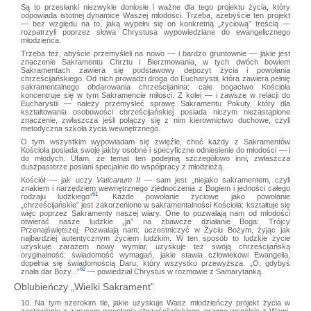
Są to przesłanki niezwykle doniosłe i ważne dla tego projektu życia, który
odpowiada istotnej dynamice Waszej młodości. Trzeba, ażebyście ten projekt
— bez względu na to, jaką wypełni się on konkretną „życiową” treścią —
rozpatrzyli poprzez słowa Chrystusa wypowiedziane do ewangelicznego
młodzieńca.
Trzeba też, abyście przemyśleli na nowo — i bardzo gruntownie — jakie jest
znaczenie Sakramentu Chrztu i Bierzmowania, w tych dwóch bowiem
Sakramentach zawiera się podstawowy depozyt życia i powołania
chrześcijańskiego. Od nich prowadzi droga do Eucharystii, która zawiera pełnię
sakramentalnego obdarowania chrześcijanina: całe bogactwo Kościoła
koncentruje się w tym Sakramencie miłości. Z kolei — i zawsze w relacji do
Eucharystii — należy przemyśleć sprawę Sakramentu Pokuty, który dla
kształtowania osobowości chrześcijańskiej posiada niczym niezastąpione
znaczenie, zwłaszcza jeśli połączy się z nim kierownictwo duchowe, czyli
metodyczna szkoła życia wewnętrznego.
O tym wszystkim wypowiadam się zwięźle, choć każdy z Sakramentów
Kościoła posiada swoje jakby osobne i specyficzne odniesienie do młodości — i
do młodych. Ufam, że temat ten podejmą szczegółowo inni, zwłaszcza
duszpasterze posłani specjalnie do współpracy z młodzieżą.
Kościół — jak uczy
Vaticanum II
— sam jest „niejako sakramentem, czyli
znakiem i narzędziem wewnętrznego zjednoczenia z Bogiem i jedności całego
61
rodzaju ludzkiego”
. Każde powołanie życiowe jako powołanie
„chrześcijańskie” jest zakorzenione w sakramentalności Kościoła: kształtuje się
więc poprzez Sakramenty naszej wiary. One to pozwalają nam od młodości
otwierać nasze ludzkie „ja” na zbawcze działanie Boga: Trójcy
Przenajświętszej. Pozwalają nam: uczestniczyć w Życiu Bożym, żyjąc jak
najbardziej autentycznym życiem ludzkim. W ten sposób to ludzkie życie
uzyskuje zarazem nowy wymiar, uzyskuje też swoją chrześcijańską
oryginalność: świadomość wymagań, jakie stawia człowiekowi Ewangelia,
dopełnia się świadomością Daru, który wszystko przewyższa. „O, gdybyś
62
znała dar Boży...”
— powiedział Chrystus w rozmowie z Samarytanką.
Oblubieńczy „Wielki Sakrament”
10. Na tym szerokim tle, jakie uzyskuje Wasz młodzieńczy projekt życia w
zestawieniu z zarysem powołania chrześcijańskiego, pragnę wspólnie z Wami,