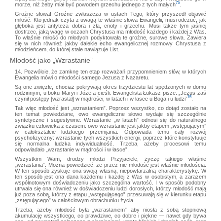
75
morze, niż żeby miał być powodem grzechu jednego z tych małych
.
Groźne słowa! Groźne zwłaszcza w ustach Tego, który przyszedł objawić
miłość. Kto jednak czyta z uwagą te właśnie słowa Ewangelii, musi odczuć, jak
głęboka jest antyteza dobra i zła, cnoty i grzechu. Musi także tym jaśniej
dostrzec, jaką wagę w oczach Chrystusa ma młodość każdego i każdej z Was.
To właśnie miłość do młodych podyktowała te groźne, surowe słowa. Zawiera
się w nich również jakby dalekie echo ewangelicznej rozmowy Chrystusa z
młodzieńcem, do której stale nawiązuje List.
Młodość jako „Wzrastanie”
14. Pozwólcie, że zamknę ten etap rozważań przypomnieniem słów, w których
Ewangelia mówi o młodości samego Jezusa z Nazaretu.
Są one zwięzłe, chociaż pokrywają okres trzydziestu lat spędzonych w domu
rodzinnym, u boku Maryi i Józefa-cieśli. Ewangelista Łukasz pisze: „Jezus zaś
76
czynił postępy [wzrastał] w mądrości, w latach i w łasce u Boga i u ludzi”
.
Tak więc młodość jest „wzrastaniem”. Poprzez wszystko, co dotąd zostało na
ten temat powiedziane, owo ewangeliczne słowo wydaje się szczególnie
syntetyczne i sugestywne. Wzrastanie „w latach” odnosi się do naturalnego
związku człowieka z czasem: owo wzrastanie jest jakby etapem „wstępującym”
w całokształcie ludzkiego przemijania. Odpowiada temu cały rozwój
psychofizyczny: wzrastanie tych wszystkich energii, poprzez które konstytuuje
się normalna ludzka indywidualność. Trzeba, ażeby procesowi temu
odpowiadało „wzrastanie w mądrości i w łasce”.
Wszystkim Wam, drodzy młodzi Przyjaciele, życzę takiego właśnie
„wzrastania”. Można powiedzieć, że przez nie młodość jest właśnie młodością.
W ten sposób zyskuje ona swoją własną, niepowtarzalną charakterystykę. W
ten sposób jest ona dana każdemu i każdej z Was w osobistym, a zarazem
wspólnotowym doświadczeniu jako szczególna wartość. I w sposób podobny
utrwala się ona również w doświadczeniu ludzi dorosłych, którzy młodość mają
już poza sobą, którzy z etapu „wstępującego” przesuwają się w kierunku etapu
„zstępującego” w całościowym obrachunku życia.
Trzeba, ażeby młodość była „wzrastaniem” aby niosła z sobą stopniową
akumulację wszystkiego, co prawdziwe, co dobre i piękne — nawet gdy bywa