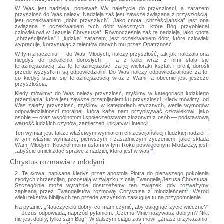
W Was jest nadzieja, ponieważ Wy należycie do przyszłości, a zarazem
przyszłość do Was należy. Nadzieja zaś jest zawsze związana z przyszłością,
jest oczekiwaniem „dóbr przyszłych”. Jako cnota „chrześcijańska” jest ona
związana z oczekiwaniem tych dóbr wiecznych, które Bóg przyobiecał
3
człowiekowi w Jezusie Chrystusie
. Równocześnie zaś ta nadzieja, jako cnota
„chrześcijańska” i „ludzka” zarazem, jest oczekiwaniem dóbr, które człowiek
wypracuje, korzystając z talentów danych mu przez Opatrzność.
W tym znaczeniu — do Was, Młodych, należy przyszłość, tak jak należała ona
niegdyś do pokolenia dorosłych — a z kolei wraz z nimi stała się
teraźniejszością. Za tę teraźniejszość, za jej wieloraki kształt i profil, dorośli
przede wszystkim są odpowiedzialni. Do Was należy odpowiedzialność za to,
co kiedyś stanie się teraźniejszością wraz z Wami, a obecnie jest jeszcze
przyszłością.
Kiedy mówimy: do Was należy przyszłość, myślimy w kategoriach ludzkiego
przemijania, które jest zawsze przemijaniem ku przyszłości. Kiedy mówimy: od
Was zależy przyszłość, myślimy w kategoriach etycznych, wedle wymogów
odpowiedzialności moralnej, która każe nam przypisywać człowiekowi, jako
osobie — oraz wspólnotom i społeczeństwom złożonym z osób — podstawową
wartość ludzkich czynów, zamierzeń, inicjatyw i intencji.
Ten wymiar jest także właściwym wymiarem chrześcijańskiej i ludzkiej nadziei. I
w tym właśnie wymiarze, pierwszym i zasadniczym życzeniem, jakie składa
Wam, Młodym, Kościół moimi ustami w tym Roku poświęconym Młodzieży, jest:
4
„abyście umieli zdać sprawę z nadziei, która jest w was”
.
Chrystus rozmawia z młodymi
2. Te słowa, napisane kiedyś przez apostoła Piotra do pierwszego pokolenia
młodych chrześcijan, pozostają w związku z całą Ewangelią Jezusa Chrystusa.
Szczególnie może wyraźnie dostrzeżemy ten związek, gdy rozważymy
5
zapisaną przez Ewangelistów rozmowę Chrystusa z młodzieńcem
. Wśród
wielu tekstów biblijnych ten przede wszystkim zasługuje tu na przypomnienie.
Na pytanie: „Nauczycielu dobry, co mam czynić, aby osiągnąć życie wieczne?”
— Jezus odpowiada, naprzód pytaniem: „Czemu Mnie nazywasz dobrym? Nikt
nie jest dobry, tylko sam Bóg”. W dalszym ciągu zaś mówi: „Znasz przykazania: