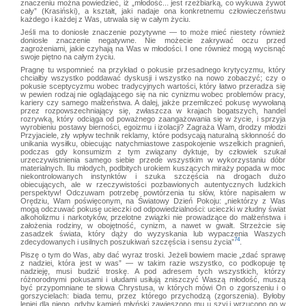
znaczeniu można powiedzieć, iż „młodość... jest rzeźbiarką, co wykuwa żywot
cały” (Krasiński), a kształt, jaki nadaje ona konkretnemu człowieczeństwu
każdego i każdej z Was, utrwala się w całym życiu.
Jeśli ma to doniosłe znaczenie pozytywne — to może mieć niestety również
doniosłe znaczenie negatywne. Nie możecie zakrywać oczu przed
zagrożeniami, jakie czyhają na Was w młodości. I one również mogą wycisnąć
swoje piętno na całym życiu.
Pragnę tu wspomnieć na przykład o pokusie przesadnego krytycyzmu, który
chciałby wszystko poddawać dyskusji i wszystko na nowo zobaczyć; czy o
pokusie sceptycyzmu wobec tradycyjnych wartości, który łatwo przeradza się
w pewien rodzaj nie oglądającego się na nic cynizmu wobec problemów pracy,
kariery czy samego małżeństwa. A dalej, jakże przemilczeć pokusę wywołaną
przez rozpowszechniający się, zwłaszcza w krajach bogatszych, handel
rozrywką, który odciąga od poważnego zaangażowania się w życie, i sprzyja
wyrobieniu postawy bierności, egoizmu i izolacji? Zagraża Wam, drodzy młodzi
Przyjaciele, zły wpływ technik reklamy, które podsycają naturalną skłonność do
unikania wysiłku, obiecując natychmiastowe zaspokojenie wszelkich pragnień,
podczas gdy konsumizm z tym związany dyktuje, by człowiek szukał
urzeczywistnienia samego siebie przede wszystkim w wykorzystaniu dóbr
materialnych. Ilu młodych, podbitych urokiem kuszących miraży popada w moc
niekontrolowanych instynktów i szuka szczęścia na drogach dużo
obiecujących, ale w rzeczywistości pozbawionych autentycznych ludzkich
perspektyw! Odczuwam potrzebę powtórzenia tu słów, które napisałem w
Orędziu, Wam poświęconym, na Światowy Dzień Pokoju: „niektórzy z Was
mogą odczuwać pokusę ucieczki od odpowiedzialności: ucieczki w złudny świat
alkoholizmu i narkotyków, przelotne związki nie prowadzące do małżeństwa i
założenia rodziny, w obojętność, cynizm, a nawet w gwałt. Strzeżcie się
zasadzek świata, który dąży do wyzyskania lub wypaczenia Waszych
74
zdecydowanych i usilnych poszukiwań szczęścia i sensu życia”
.
Piszę o tym do Was, aby dać wyraz troski. Jeżeli bowiem macie „zdać sprawę
z nadziei, która jest w was” — w takim razie wszystko, co podkopuje tę
nadzieję, musi budzić troskę. A pod adresem tych wszystkich, którzy
różnorodnymi pokusami i ułudami usiłują zniszczyć Waszą młodość, muszą
być przypomniane te słowa Chrystusa, w których mówi On o zgorszeniu i o
gorszycielach: biada temu, przez którego przychodzą (zgorszenia). Byłoby
lepiej dla niego, gdyby kamień młyński zawieszono mu u szyi i wrzucono go w