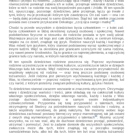
miłości i przejść ku nowemu. „Opuszczając ojca i matkę”, każdy i każda z Was
równocześnie poniekąd zabiera ich w sobie, przejmuje wielorakie dziedzictwo,
które w nich i w rodzinie ma swój bezpośredni początek i źródło. W ten sposób
też, opuszczając, pozostaje: dziedzictwo, jakie przejmuje, łączy go trwale z
tymi, którzy mu je przekazali i którym tyle zawdzięcza. On zaś sam — ona i on
— będą dalej przekazywać to samo dziedzictwo. Stąd też tak wielkie znaczenie
68
posiada owo czwarte przykazanie Dekalogu: „czcij ojca swego i matkę”
.
Chodzi tu przede wszystkim o dziedzictwo bycia człowiekiem — z kolei zaś:
bycia człowiekiem w bliżej określonej sytuacji osobowej i społecznej. Nawet
podobieństwo fizyczne w stosunku do rodziców posiada w tym swój udział.
Ważniejsze jeszcze od tego jest całe dziedzictwo kultury, w centrum którego,
niejako na co dzień, znajduje się język. Rodzice nauczyli każdą i każdego z
Was mówić tym językiem, który stanowi podstawowy wyraz społecznej więzi z
innymi ludźmi. Więź ta określona jest granicami szerszymi niż sama rodzina,
czy nawet pewne środowisko. Są to granice co najmniej plemienia, a najczęściej
granice ludu czy narodu, w którym narodziliście się.
W ten sposób dziedzictwo rodzinne poszerza się. Poprzez wychowanie
rodzinne uczestniczycie w określonej kulturze, uczestniczycie także w dziejach
Waszego ludu lub narodu. Więź rodzinna oznacza zarazem przynależność do
wspólnoty większej niż rodzina — oraz inną jeszcze podstawę osobowej
tożsamości. Jeśli rodzina jest pierwszym wychowawcą każdego i każdej z
Was, to równocześnie — poprzez rodzinę — wychowawcą tym jest plemię, lud
czy naród, z którym jesteśmy związani jednością kultury, języka i historii.
To dziedzictwo stanowi zarazem wezwanie w znaczeniu etycznym. Otrzymując
wiarę i dziedzicząc wartości i treści, jakie składają się na całokształt kultury
własnego społeczeństwa, dziejów własnego narodu, każdy i każda z Was
zostaje duchowo obdarowany w samym swoim indywidualnym
człowieczeństwie. Przypomina się tutaj przypowieść o talentach, które
otrzymujemy od Stwórcy za pośrednictwem naszych rodziców i rodziny, a
także wspólnoty narodowej, do jakiej należymy. Nie możemy wobec tego
dziedzictwa zachować postawy biernej czy wręcz marnotrawnej, tak jak ostatni
69
z owych sług wymienionych w przypowieści o talentach
. Musimy uczynić
wszystko, na co nas stać, aby do duchowe dziedzictwo przejąć, potwierdzić,
utrzymać i pomnożyć. Jest to zadanie doniosłe dla wszystkich społeczeństw,
zwłaszcza może dla tych, które znajdują się u początku swojego
samodzielnego bytu, albo też dla tych, które ten byt oraz istotną tożsamość