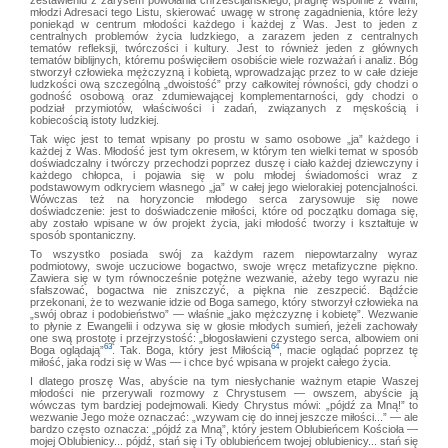
młodzi Adresaci tego Listu, skierować uwagę w stronę zagadnienia, które leży
poniekąd w centrum młodości każdego i każdej z Was. Jest to jeden z
centralnych problemów życia ludzkiego, a zarazem jeden z centralnych
tematów refleksji, twórczości i kultury. Jest to również jeden z głównych
tematów biblijnych, któremu poświęciłem osobiście wiele rozważań i analiz. Bóg
stworzył człowieka mężczyzną i kobietą, wprowadzając przez to w całe dzieje
ludzkości ową szczególną „dwoistość” przy całkowitej równości, gdy chodzi o
godność osobową oraz zdumiewającej komplementarności, gdy chodzi o
podział przymiotów, właściwości i zadań, związanych z męskością i
kobiecością istoty ludzkiej.
Tak więc jest to temat wpisany po prostu w samo osobowe „ja” każdego i
każdej z Was. Młodość jest tym okresem, w którym ten wielki temat w sposób
doświadczalny i twórczy przechodzi poprzez duszę i ciało każdej dziewczyny i
każdego chłopca, i pojawia się w polu młodej świadomości wraz z
podstawowym odkryciem własnego „ja” w całej jego wielorakiej potencjalności.
Wówczas też na horyzoncie młodego serca zarysowuje się nowe
doświadczenie: jest to doświadczenie miłości, które od początku domaga się,
aby zostało wpisane w ów projekt życia, jaki młodość tworzy i kształtuje w
sposób spontaniczny.
To wszystko posiada swój za każdym razem niepowtarzalny wyraz
podmiotowy, swoje uczuciowe bogactwo, swoje wręcz metafizyczne piękno.
Zawiera się w tym równocześnie potężne wezwanie, ażeby tego wyrazu nie
sfałszować, bogactwa nie zniszczyć, a piękna nie zeszpecić. Bądźcie
przekonani, że to wezwanie idzie od Boga samego, który stworzył człowieka na
„swój obraz i podobieństwo” — właśnie „jako mężczyznę i kobietę”. Wezwanie
to płynie z Ewangelii i odzywa się w głosie młodych sumień, jeżeli zachowały
one swą prostotę i przejrzystość: „błogosławieni czystego serca, albowiem oni
63
64
Boga oglądają”
. Tak. Boga, który jest Miłością
, macie oglądać poprzez tę
miłość, jaka rodzi się w Was — i chce być wpisana w projekt całego życia.
I dlatego proszę Was, abyście na tym niesłychanie ważnym etapie Waszej
młodości nie przerywali rozmowy z Chrystusem — owszem, abyście ją
wówczas tym bardziej podejmowali. Kiedy Chrystus mówi: „pójdź za Mną!” to
wezwanie Jego może oznaczać: „wzywam cię do innej jeszcze miłości...” — ale
bardzo często oznacza: „pójdź za Mną”, który jestem Oblubieńcem Kościoła —
mojej Oblubienicy... pójdź, stań się i Ty oblubieńcem twojej oblubienicy... stań się