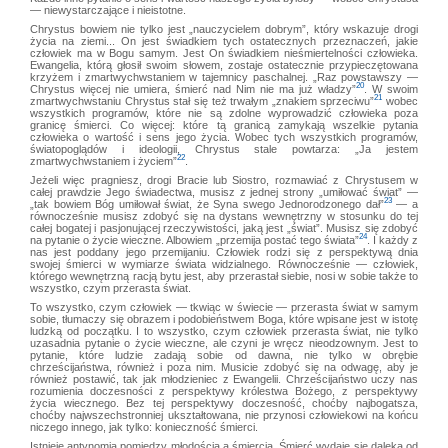
— niewystarczające i nieistotne.
Chrystus bowiem nie tylko jest „nauczycielem dobrym”, który wskazuje drogi
życia na ziemi... On jest świadkiem tych ostatecznych przeznaczeń, jakie
człowiek ma w Bogu samym. Jest On świadkiem nieśmiertelności człowieka.
Ewangelia, którą głosił swoim słowem, zostaje ostatecznie przypieczętowana
krzyżem i zmartwychwstaniem w tajemnicy paschalnej. „Raz powstawszy —
20
Chrystus więcej nie umiera, śmierć nad Nim nie ma już władzy”
. W swoim
21
zmartwychwstaniu Chrystus stał się też trwałym „znakiem sprzeciwu”
wobec
wszystkich programów, które nie są zdolne wyprowadzić człowieka poza
granicę śmierci. Co więcej: które tą granicą zamykają wszelkie pytania
człowieka o wartość i sens jego życia. Wobec tych wszystkich programów,
światopoglądów i ideologii, Chrystus stale powtarza: „Ja jestem
22
zmartwychwstaniem i życiem”
.
Jeżeli więc pragniesz, drogi Bracie lub Siostro, rozmawiać z Chrystusem w
całej prawdzie Jego świadectwa, musisz z jednej strony „umiłować świat” —
23
„tak bowiem Bóg umiłował świat, że Syna swego Jednorodzonego dał”
— a
równocześnie musisz zdobyć się na dystans wewnętrzny w stosunku do tej
całej bogatej i pasjonującej rzeczywistości, jaką jest „świat”. Musisz się zdobyć
24
na pytanie o życie wieczne. Albowiem „przemija postać tego świata”
. I każdy z
nas jest poddany jego przemijaniu. Człowiek rodzi się z perspektywą dnia
swojej śmierci w wymiarze świata widzialnego. Równocześnie — człowiek,
którego wewnętrzną racją bytu jest, aby przerastał siebie, nosi w sobie także to
wszystko, czym przerasta świat.
To wszystko, czym człowiek — tkwiąc w świecie — przerasta świat w samym
sobie, tłumaczy się obrazem i podobieństwem Boga, które wpisane jest w istotę
ludzką od początku. I to wszystko, czym człowiek przerasta świat, nie tylko
uzasadnia pytanie o życie wieczne, ale czyni je wręcz nieodzownym. Jest to
pytanie, które ludzie zadają sobie od dawna, nie tylko w obrębie
chrześcijaństwa, również i poza nim. Musicie zdobyć się na odwagę, aby je
również postawić, tak jak młodzieniec z Ewangelii. Chrześcijaństwo uczy nas
rozumienia doczesności z perspektywy królestwa Bożego, z perspektywy
życia wiecznego. Bez tej perspektywy doczesność, choćby najbogatsza,
choćby najwszechstronniej ukształtowana, nie przynosi człowiekowi na końcu
niczego innego, jak tylko: konieczność śmierci.
Istnieje antynomia pomiędzy młodością a śmiercią. Śmierć wydaje się daleka od