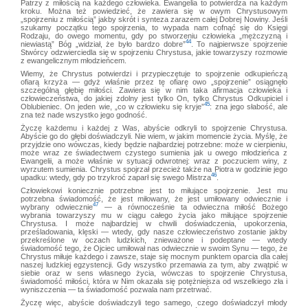
Patrzy z miłością na każdego człowieka. Ewangelia to potwierdza na każdym
kroku. Można też powiedzieć, że zawiera się w owym Chrystusowym
„spojrzeniu z miłością” jakby skrót i synteza zarazem całej Dobrej Nowiny. Jeśli
szukamy początku tego spojrzenia, to wypada nam cofnąć się do Księgi
Rodzaju, do owego momentu, gdy po stworzeniu człowieka „mężczyzną i
44
niewiastą” Bóg „widział, że było bardzo dobre”
. To najpierwsze spojrzenie
Stwórcy odzwierciedla się w spojrzeniu Chrystusa, jakie towarzyszy rozmowie
z ewangelicznym młodzieńcem.
Wiemy, że Chrystus potwierdzi i przypieczętuje to spojrzenie odkupieńczą
ofiarą krzyża — gdyż właśnie przez tę ofiarę owo „spojrzenie” osiągnęło
szczególną głębię miłości. Zawiera się w nim taka afirmacja człowieka i
człowieczeństwa, do jakiej zdolny jest tylko On, tylko Chrystus Odkupiciel i
45
Oblubieniec. On jeden wie, „co w człowieku się kryje”
: zna jego słabość, ale
zna też nade wszystko jego godność.
Życzę każdemu i każdej z Was, abyście odkryli to spojrzenie Chrystusa.
Abyście go do głębi doświadczyli. Nie wiem, w jakim momencie życia. Myślę, że
przyjdzie ono wówczas, kiedy będzie najbardziej potrzebne: może w cierpieniu,
może wraz ze świadectwem czystego sumienia jak u owego młodzieńca z
Ewangelii, a może właśnie w sytuacji odwrotnej: wraz z poczuciem winy, z
wyrzutem sumienia. Chrystus spojrzał przecież także na Piotra w godzinie jego
46
upadku: wtedy, gdy po trzykroć zaparł się swego Mistrza
.
Człowiekowi koniecznie potrzebne jest to miłujące spojrzenie. Jest mu
potrzebna świadomość, że jest miłowany, że jest umiłowany odwiecznie i
47
wybrany odwiecznie
— a równocześnie ta odwieczna miłość Bożego
wybrania towarzyszy mu w ciągu całego życia jako miłujące spojrzenie
Chrystusa. I może najbardziej w chwili doświadczenia, upokorzenia,
prześladowania, klęski — wtedy, gdy nasze człowieczeństwo zostanie jakby
przekreślone w oczach ludzkich, znieważone i podeptane — wtedy
świadomość tego, że Ojciec umiłował nas odwiecznie w swoim Synu — tego, że
Chrystus miłuje każdego i zawsze, staje się mocnym punktem oparcia dla całej
naszej ludzkiej egzystencji. Gdy wszystko przemawia za tym, aby zwątpić w
siebie oraz w sens własnego życia, wówczas to spojrzenie Chrystusa,
świadomość miłości, która w Nim okazała się potężniejsza od wszelkiego zła i
wyniszczenia — ta świadomość pozwala nam przetrwać.
Życzę więc, abyście doświadczyli tego samego, czego doświadczył młody