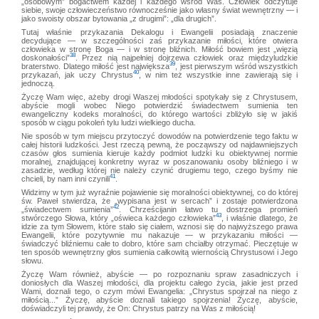
„osobowym” bogactwem każdej i każdego wśród Was. Człowiek odczytuje
siebie, swoje człowieczeństwo równocześnie jako własny świat wewnętrzny — i
jako swoisty obszar bytowania „z drugimi”: „dla drugich”.
Tutaj właśnie przykazania Dekalogu i Ewangelii posiadają znaczenie
decydujące — w szczególności zaś przykazanie miłości, które otwiera
człowieka w stronę Boga — i w stronę bliźnich. Miłość bowiem jest „więzią
38
doskonałości”
. Przez nią najpełniej dojrzewa człowiek oraz międzyludzkie
39
braterstwo. Dlatego miłość jest największa
, jest pierwszym wśród wszystkich
40
przykazań, jak uczy Chrystus
, w nim też wszystkie inne zawierają się i
jednoczą.
Życzę Wam więc, ażeby drogi Waszej młodości spotykały się z Chrystusem,
abyście mogli wobec Niego potwierdzić świadectwem sumienia ten
ewangeliczny kodeks moralności, do którego wartości zbliżyło się w jakiś
sposób w ciągu pokoleń tylu ludzi wielkiego ducha.
Nie sposób w tym miejscu przytoczyć dowodów na potwierdzenie tego faktu w
całej historii ludzkości. Jest rzeczą pewną, że począwszy od najdawniejszych
czasów głos sumienia kieruje każdy podmiot ludzki ku obiektywnej normie
moralnej, znajdującej konkretny wyraz w poszanowaniu osoby bliźniego i w
zasadzie, według której nie należy czynić drugiemu tego, czego byśmy nie
41
chcieli, by nam inni czynili
.
Widzimy w tym już wyraźnie pojawienie się moralności obiektywnej, co do której
św. Paweł stwierdza, że „wypisana jest w sercach” i zostaje potwierdzona
42
„świadectwem sumienia”
. Chrześcijanin łatwo tu dostrzega promień
43
stwórczego Słowa, który „oświeca każdego człowieka”
, i właśnie dlatego, że
idzie za tym Słowem, które stało się ciałem, wznosi się do najwyższego prawa
Ewangelii, które pozytywnie mu nakazuje — w przykazaniu miłości —
świadczyć bliźniemu całe to dobro, które sam chciałby otrzymać. Pieczętuje w
ten sposób wewnętrzny głos sumienia całkowitą wiernością Chrystusowi i Jego
słowu.
Życzę Wam również, abyście — po rozpoznaniu spraw zasadniczych i
doniosłych dla Waszej młodości, dla projektu całego życia, jakie jest przed
Wami, doznali tego, o czym mówi Ewangelia: „Chrystus spojrzał na niego z
miłością...” Życzę, abyście doznali takiego spojrzenia! Życzę, abyście,
doświadczyli tej prawdy, że On: Chrystus patrzy na Was z miłością!