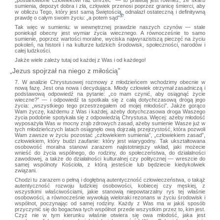
sumienia, depozyt dobra i zła, człowiek przenosi poprzez granicę śmierci, aby
w obliczu Tego, który jest samą Świętością, odnalazł ostateczną i definitywną
37
prawdę o całym swoim życiu: „a potem sąd”
.
Tak więc w sumieniu: w wewnętrznej prawdzie naszych czynów — stale
poniekąd obecny jest wymiar życia wiecznego. A równocześnie to samo
sumienie, poprzez wartości moralne, wyciska najwyrazistszą pieczęć na życiu
pokoleń, na historii i na kulturze ludzkich środowisk, społeczności, narodów i
całej ludzkości.
Jakże wiele zależy tutaj od każdej z Was i od każdego!
„Jezus spojrzał na niego z miłością”
7. W analizie Chrystusowej rozmowy z młodzieńcem wchodzimy obecnie w
nową fazę. Jest ona nowa i decydująca. Młody człowiek otrzymał zasadniczą i
podstawową odpowiedź na pytanie: „co mam czynić, aby osiągnąć życie
wieczne?” — i odpowiedź ta spotkała się z całą dotychczasową drogą jego
życia: „wszystkiego tego przestrzegałem od mojej młodości”. Jakże gorąco
Wam życzę, każdemu z Was i każdej, ażeby dotychczasowa droga Waszego
życia podobnie spotykała się z odpowiedzią Chrystusa. Więcej: ażeby młodość
wyposażyła Was w mocny zrąb zdrowych zasad, ażeby sumienie Wasze już w
tych młodzieńczych latach osiągnęło ową dojrzałą przejrzystość, która pozwoli
Wam zawsze w życiu pozostać „człowiekiem sumienia”, „człowiekiem zasad”,
człowiekiem, który budzi zaufanie: który jest wiarygodny. Tak ukształtowana
osobowość moralna stanowi zarazem najistotniejszy wkład, jaki możecie
wnieść do życia wspólnego, do rodziny, do społeczeństwa, do działalności
zawodowej, a także do działalności kulturalnej czy politycznej — wreszcie do
samej wspólnoty Kościoła, z którą jesteście lub będziecie kiedykolwiek
związani.
Chodzi tu zarazem o pełną i dogłębną autentyczność człowieczeństwa, o takąż
autentyczność rozwoju ludzkiej osobowości, kobiecej czy męskiej, z
wszystkimi właściwościami, jakie stanowią niepowtarzalny rys tej właśnie
osobowości, a równocześnie wywołują wieloraki rezonans w życiu środowisk i
wspólnot, poczynając od samej rodziny. Każdy z Was ma w jakiś sposób
przyczynić się do bogactwa tych wspólnot przede wszystkim przez to, kim jest.
Czyż nie w tym kierunku właśnie otwiera się owa młodość, jaka jest