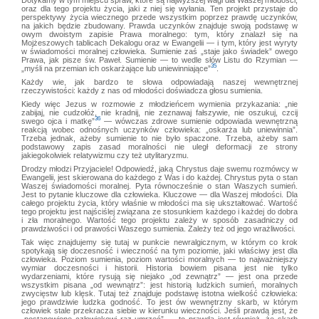
oraz dla tego projektu życia, jaki z niej się wyłania. Ten projekt przystaje do
perspektywy życia wiecznego przede wszystkim poprzez prawdę uczynków,
na jakich będzie zbudowany. Prawda uczynków znajduje swoją podstawę w
owym dwoistym zapisie Prawa moralnego: tym, który znalazł się na
Mojżeszowych tablicach Dekalogu oraz w Ewangelii — i tym, który jest wyryty
w świadomości moralnej człowieka. Sumienie zaś „staje jako świadek” owego
Prawa, jak pisze św. Paweł. Sumienie — to wedle słów Listu do Rzymian —
35
„myśli na przemian ich oskarżające lub uniewinniające”
.
Każdy wie, jak bardzo te słowa odpowiadają naszej wewnętrznej
rzeczywistości: każdy z nas od młodości doświadcza głosu sumienia.
Kiedy więc Jezus w rozmowie z młodzieńcem wymienia przykazania: „nie
zabijaj, nie cudzołóż, nie kradnij, nie zeznawaj fałszywie, nie oszukuj, czcij
36
swego ojca i matkę”
— wówczas zdrowe sumienie odpowiada wewnętrzną
reakcją wobec odnośnych uczynków człowieka: „oskarża lub uniewinnia”.
Trzeba jednak, ażeby sumienie to nie było spaczone. Trzeba, ażeby sam
podstawowy zapis zasad moralności nie uległ deformacji ze strony
jakiegokolwiek relatywizmu czy też utylitaryzmu.
Drodzy młodzi Przyjaciele! Odpowiedź, jaką Chrystus daje swemu rozmówcy w
Ewangelii, jest skierowana do każdego z Was i do każdej. Chrystus pyta o stan
Waszej świadomości moralnej. Pyta równocześnie o stan Waszych sumień.
Jest to pytanie kluczowe dla człowieka. Kluczowe — dla Waszej młodości. Dla
całego projektu życia, który właśnie w młodości ma się ukształtować. Wartość
tego projektu jest najściślej związana ze stosunkiem każdego i każdej do dobra
i zła moralnego. Wartość tego projektu zależy w sposób zasadniczy od
prawdziwości i od prawości Waszego sumienia. Zależy też od jego wrażliwości.
Tak więc znajdujemy się tutaj w punkcie newralgicznym, w którym co krok
spotykają się doczesność i wieczność na tym poziomie, jaki właściwy jest dla
człowieka. Poziom sumienia, poziom wartości moralnych — to najważniejszy
wymiar doczesności i historii. Historia bowiem pisana jest nie tylko
wydarzeniami, które rysują się niejako „od zewnątrz” — jest ona przede
wszystkim pisana „od wewnątrz”: jest historią ludzkich sumień, moralnych
zwycięstw lub klęsk. Tutaj też znajduje podstawę istotna wielkość człowieka:
jego prawdziwie ludzka godność. To jest ów wewnętrzny skarb, w którym
człowiek stale przekracza siebie w kierunku wieczności. Jeśli prawdą jest, że
„postanowione człowiekowi raz umrzeć” — to prawdą jest również, że skarb