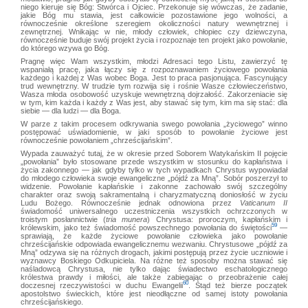
niego kieruje się Bóg: Stwórca i Ojciec. Przekonuje się wówczas, że zadanie,
jakie Bóg mu stawia, jest całkowicie pozostawione jego wolności, a
równocześnie określone szeregiem okoliczności natury wewnętrznej i
zewnętrznej. Wnikając w nie, młody człowiek, chłopiec czy dziewczyna,
równocześnie buduje swój projekt życia i rozpoznaje ten projekt jako powołanie,
do którego wzywa go Bóg.
Pragnę więc Wam wszystkim, młodzi Adresaci tego Listu, zawierzyć tę
wspaniałą pracę, jaka łączy się z rozpoznawaniem życiowego powołania
każdego i każdej z Was wobec Boga. Jest to praca pasjonująca. Fascynujący
trud wewnętrzny. W trudzie tym rozwija się i rośnie Wasze człowieczeństwo,
Wasza młoda osobowość uzyskuje wewnętrzną dojrzałość. Zakorzeniacie się
w tym, kim każda i każdy z Was jest, aby stawać się tym, kim ma się stać: dla
siebie — dla ludzi — dla Boga.
W parze z takim procesem odkrywania swego powołania „życiowego” winno
postępować uświadomienie, w jaki sposób to powołanie życiowe jest
równocześnie powołaniem „chrześcijańskim”.
Wypada zauważyć tutaj, że w okresie przed Soborem Watykańskim II pojęcie
„powołania” było stosowane przede wszystkim w stosunku do kapłaństwa i
życia zakonnego — jak gdyby tylko w tych wypadkach Chrystus wypowiadał
do młodego człowieka swoje ewangeliczne „pójdź za Mną”. Sobór poszerzył to
widzenie. Powołanie kapłańskie i zakonne zachowało swój szczególny
charakter oraz swoją sakramentalną i charyzmatyczną doniosłość w życiu
Ludu Bożego. Równocześnie jednak odnowiona przez
Vaticanum II
świadomość uniwersalnego uczestniczenia wszystkich ochrzczonych w
troistym posłannictwie (
tria munera
) Chrystusa: proroczym, kapłańskim i
59
królewskim, jako też świadomość powszechnego powołania do świętości
—
sprawiają, że każde życiowe powołanie człowieka jako powołanie
chrześcijańskie odpowiada ewangelicznemu wezwaniu. Chrystusowe „pójdź za
Mną” odzywa się na różnych drogach, jakimi postępują przez życie uczniowie i
wyznawcy Boskiego Odkupiciela. Na różne też sposoby można stawać się
naśladowcą Chrystusa, nie tylko dając świadectwo eschatologicznego
królestwa prawdy i miłości, ale także zabiegając o przeobrażenie całej
60
doczesnej rzeczywistości w duchu Ewangelii
. Stąd też bierze początek
apostolstwo świeckich, które jest nieodłączne od samej istoty powołania
chrześcijańskiego.