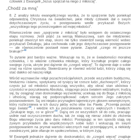
człowiek z Ewangelii „Jezus spojrzał na niego z miłością”.
„Chodź za mną”
8. Z analizy tekstu ewangelicznego wynika, że to spojrzenie było poniekąd
odpowiedzią Chrystusa na świadectwo, jakie młody człowiek dał o swym
dotychczasowym życiu, o postępowaniu wedle przykazań Bożych:
„wszystkiego tego przestrzegałem od mojej młodości”.
Równocześnie owo „spojrzenie z miłością” było wstępem do ostatecznego
etapu rozmowy. Jeśli pójść za wersją Mateuszową, sam ów młodzieniec
poniekąd otworzył ten etap, skoro nie tylko stwierdził swoją wierność wobec
przykazań Dekalogu, jaka cechowała całe jego dotychczasowe postępowanie
— ale równocześnie postawił nowe pytanie. Zapytał: „czego mi jeszcze
48
brakuje?”
To pytanie jest bardzo ważne. Wskazuje na to, że w świadomości moralnej
człowieka, i to właśnie człowieka młodego, który kształtuje projekt całego
swojego życia, ukryte jest dążenie do „czegoś więcej”. To dążenie daje o sobie
znać na różne sposoby. Stwierdzamy je również wśród ludzi, którzy zdają się
stać daleko od naszej religii.
Wśród wyznawców religii pozachrześcijańskich, przede wszystkim buddyzmu,
hinduizmu i islamu, spotykamy od tysięcy lat rzesze ludzi „duchowych”, którzy
często już od młodości opuszczają wszystko, aby obrać stan ubóstwa i
czystości w poszukiwaniu Absolutu, stojącego poza światem widzialnym; trudzą
się, by osiągnąć stan doskonałego wyzwolenia; uciekają się do Boga z miłością
i ufnością; starają się podporządkować całym sercem Jego zakrytym
postanowieniom. Są oni niejako przynagleni tajemniczym głosem wewnętrznym,
który rozbrzmiewa w ich duszy jakby echo słów św. Pawła: „Przemija postać
49
tego świata”
, i wiedzie ich ku poszukiwaniu rzeczy większych i trwałych:
50
„Szukajcie tego, co w górze”
. Dążą oni ze wszystkich sił do celu, pracując
usilnie nad oczyszczeniem ducha, tak że stają się nieraz zdolni do złożenia
Bogu własnego życia jako daru miłości. Postępując w ten sposób stają się
żywym przykładem dla współczesnych sobie ludzi i wskazują im swym
postępowaniem na prymat wartości wiecznych nad przemijającymi, a niekiedy
zwodniczymi, jakie ofiaruje im społeczeństwo, w którym żyją.
W Ewangelii jednakże dążenie do doskonałości, do „czegoś więcej” znajduje