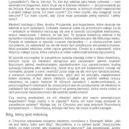
(„posiadłości”). Nie to, kim był. To, kim był, właśnie jako młody człowiek — owo
wewnętrzne bogactwo, które kryje się w ludzkiej młodości — przyprowadziło go
do Jezusa. Kazało mu także postawić te pytania, w których chodzi najwyraźniej
o projekt całego życia. Co mam czynić? „Co mam czynić, aby osiągnąć życie
wieczne”? Co mam czynić, aby życie moje posiadało pełną wartość i pełny
sens?
Młodość każdego z Was, drodzy Przyjaciele, jest bogactwem, które okazuje się
właśnie w tych pytaniach. Człowiek stawia je sobie na przestrzeni całego życia
— jednakże w młodości narzucają się one w sposób szczególnie intensywny,
wręcz natarczywie. I dobrze, że tak jest. Te pytania świadczą właśnie o tej
dynamice rozwoju ludzkiej osobowości, która właściwa jest dla Waszego wieku.
Pytania te stawiacie w sposób czasem niecierpliwy — a równocześnie sami
rozumiecie, że odpowiedź na nie nie może być pośpieszna ani powierzchowna.
Musi posiadać właściwy sobie ciężar gatunkowy. Chodzi tu o odpowiedź, która
dotyczy całego życia, która zamyka w sobie całokształt ludzkiej egzystencji.
W sposób szczególny te zasadnicze pytania stawiają sobie ci Wasi rówieśnicy,
których życie od młodości obciążone jest cierpieniem: jakimś brakiem
fizycznym, jakimś niedorozwojem, upośledzeniem czy ograniczeniem, trudną
sytuacją rodzinną albo społeczną. Jeżeli przy tym ich świadomość rozwija się
normalnie, pytanie o sens i wartość życia staje się dla nich tym bardziej istotne,
a zarazem szczególnie dramatyczne, gdyż jest od początku napiętnowane
bólem istnienia. A iluż takich młodych znajduje się pośród wielkiej rzeszy
młodzieży na całym świecie! W różnych narodach i społeczeństwach, w
poszczególnych rodzinach! Ilu zmuszonych jest do przebywania od młodości w
zakładach lub szpitalach i skazanych na pewną bierność, która może rodzić w
nich poczucie nieużyteczności dla ludzkiej społeczności!
Czy można powiedzieć, że ich młodość także jest owym wewnętrznym
bogactwem? Kogo mamy o to zapytać? Komu oni sami mają postawić to
zasadnicze pytanie? Wydaje się, że Chrystus jest tutaj jedynym Rozmówcą
kompetentnym — Rozmówcą, którego nikt inny nie może w pełni zastąpić.
Bóg, który jest miłością
4. Chrystus odpowiada swojemu młodemu rozmówcy z Ewangelii. Mówi: „nikt
nie jest dobry, tylko sam Bóg”. Słyszeliśmy, o co tamten pytał: „Nauczycielu
dobry, co mam czynić, aby osiągnąć życie wieczne?” Jak postępować, ażeby