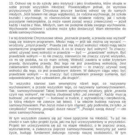
13. Odnosi się to do szkoły jako instytucji i jako środowiska, które skupia w
sobie przede wszystkim młodzież. Powiedziałbym jednak, że wymowa
przytoczonych słów Chrystusa jeszcze bardziej odnosi się do samych
młodych. Jeśli bowiem nie ulega wątpliwości, że rodzina wychowuje, że szkoła
kształci i wychowuje, to równocześnie tak działanie rodziny, jak i szkoły
pozostanie niekompletne, (a może nawet zostać wręcz zniweczone) — jeżeli
każdy i każda z Was, Młodych, sam nie podejmie dzieła swojego wychowania.
Wychowanie rodzinne i szkolne może tylko dostarczyć Wam elementów do
dzieła samowychowania.
I w tej dziedzinie Chrystusowe słowa „poznacie prawdę, a prawda was wyzwoli”
stają się istotnym programem. Młodzi mają — jeśli tak można się wyrazić —
wrodzony „zmysł prawdy”. Prawda zaś ma służyć wolności: młodzi mają także
spontaniczne pragnienie wolności. A co to znaczy być wolnym? To znaczy:
umieć używać swej wolności w prawdzie — być — „prawdziwie” wolnym. Być
prawdziwie wolnym — to nie znaczy, stanowczo nie znaczy: czynić wszystko,
co mi się podoba, na co mam ochotę. Wolność zawiera w sobie kryterium
prawdy, dyscyplinę prawdy. Bez tego nie jest prawdziwą wolnością. Jest
zakłamaniem wolności. Być prawdziwie wolnym — to znaczy: używać swej
wolności dla tego, co jest prawdziwym dobrem. W dalszym ciągu więc: być
prawdziwie wolnym — to znaczy: być człowiekiem prawego sumienia, być
odpowiedzialnym, być człowiekiem „dla drugich”.
To wszystko stanowi sam wewnętrzny rdzeń tego, co nazywamy
wychowaniem; a przede wszystkim tego, co nazywamy samowychowaniem.
Tak: samowychowanie! Takiej bowiem wewnętrznej struktury, gdzie „prawda
czyni nas wolnymi”, nie można zbudować tylko „od zewnątrz”. Każdy musi ją
budować „od wewnątrz” — budować w trudzie, z wytrwałością i cierpliwością,
(o którą młodym nie zawsze tak łatwo). I ta właśnie budowa nazywa się
samowychowaniem. Pan Jezus mówi o tym również, gdy podkreśla, że tylko „w
73
cierpliwości” możemy „posiąść dusze nasze”
. „Posiąść swoją duszę” — oto
owoc samowychowania.
W tym wszystkim zawiera się już nowe spojrzenie na młodość. Tu już nie
chodzi o sam tylko projekt życia, jaki ma być urzeczywistniony w przyszłości.
Projekt ten urzeczywistnia się już na etapie młodości, o ile poprzez pracę,
wykształcenie, a zwłaszcza poprzez samowychowanie, tworzymy już samo
życie, budując fundament dalszego rozwoju naszej osobowości. W tym