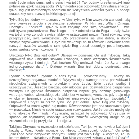
moje życie miało sens, pełny sens i wartość? Tak byśmy przetłumaczyli jego
pytanie na język naszej epoki. W tym kontekście odpowiedź Chrystusa znaczy:
tylko Bóg jest ostatecznym oparciem dla wszystkich wartości, tylko On nadaje
ostateczny sens naszej ludzkiej egzystencji.
Tylko Bóg jest dobry — to znaczy: w Nim i tylko w Nim wszystkie wartości mają
swe pierwsze źródło i ostateczne spełnienie: W Nim jest „Alfa i Omega,
11
Początek i Koniec”
. Tylko w Nim znajdują one swą prawdziwość i swe
definitywne potwierdzenie. Bez Niego — bez odniesienia do Boga — cały świat
wartości stworzonych zawisa jakby w ostatecznej próżni. Traci również swą
przejrzystość, swą wyrazistość. Zło przedstawia się jako dobro, a dobro
zostaje zdyskwalifikowane. Czyż nie wskazuje na to również i doświadczenie
naszych czasów wszędzie tam, gdzie Bóg został odsunięty poza horyzont
ocen, wartościowań, czynów...?
Dlaczego tylko Bóg jest dobry? Dlatego — ponieważ On jest miłością. Taką
odpowiedź daje Chrystus słowami Ewangelii, a nade wszystko świadectwem
własnego życia i śmierci: „Tak bowiem Bóg umiłował świat, że Syna swego
12
jednorodzonego dał...”
. Dlatego właśnie Bóg jest dobry, ponieważ: „jest
13
miłością”
.
Pytanie o wartość, pytanie o sens życia — powiedzieliśmy — należy do
szczególnego bogactwa młodości. Wyrywa się z samego serca poszukiwań i
niepokojów związanych z projektem tego życia, jakie trzeba podjąć i
urzeczywistnić. Jeszcze bardziej, gdy młodość jest doświadczona cierpieniem
własnym lub głęboko świadoma cierpienia innych; gdy doznaje głębokiego
wstrząsu wobec wielorakiego zła, jakie jest w świecie; wreszcie: gdy staje oko
14
w oko w tajemnicą grzechu ludzkiej nieprawości (
mysterium iniquitalis
)
.
Odpowiedź Chrystusa brzmi: tylko Bóg jest dobry... tylko Bóg jest miłością.
Odpowiedź ta może wydać się trudna. Równocześnie jest ona stanowcza i jest
— prawdziwa. Niesie w sobie ostateczne rozwiązanie. Jakże bardzo modlę się
o to abyście Wy, młodzi Przyjaciele, usłyszeli tę odpowiedź Chrystusa w
sposób jak najbardziej osobisty. Abyście znaleźli wewnętrzną drogę do jej
zrozumienia, do jej przyjęcia — i podjęcia.
Taki jest Chrystus w rozmowie z młodzieńcem. Taki jest w rozmowie z każdym i
każdą z Was. Kiedy mówicie do Niego: „Nauczycielu dobry...” On pyta:
„dlaczego Mnie nazywasz dobrym? Dobry jest tylko Bóg”. A więc: to, że Ja
15
jestem dobry — świadczy o Bogu. „Kto Mnie zobaczył, zobaczył także i Ojca”
.