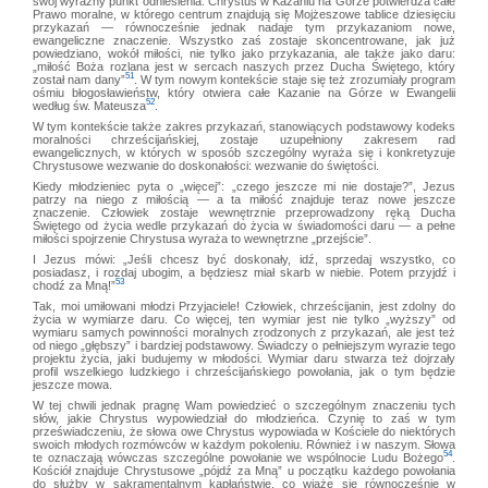
swój wyraźny punkt odniesienia. Chrystus w Kazaniu na Górze potwierdza całe
Prawo moralne, w którego centrum znajdują się Mojżeszowe tablice dziesięciu
przykazań — równocześnie jednak nadaje tym przykazaniom nowe,
ewangeliczne znaczenie. Wszystko zaś zostaje skoncentrowane, jak już
powiedziano, wokół miłości, nie tylko jako przykazania, ale także jako daru:
„miłość Boża rozlana jest w sercach naszych przez Ducha Świętego, który
51
został nam dany”
. W tym nowym kontekście staje się też zrozumiały program
ośmiu błogosławieństw, który otwiera całe Kazanie na Górze w Ewangelii
52
według św. Mateusza
.
W tym kontekście także zakres przykazań, stanowiących podstawowy kodeks
moralności chrześcijańskiej, zostaje uzupełniony zakresem rad
ewangelicznych, w których w sposób szczególny wyraża się i konkretyzuje
Chrystusowe wezwanie do doskonałości: wezwanie do świętości.
Kiedy młodzieniec pyta o „więcej”: „czego jeszcze mi nie dostaje?”, Jezus
patrzy na niego z miłością — a ta miłość znajduje teraz nowe jeszcze
znaczenie. Człowiek zostaje wewnętrznie przeprowadzony ręką Ducha
Świętego od życia wedle przykazań do życia w świadomości daru — a pełne
miłości spojrzenie Chrystusa wyraża to wewnętrzne „przejście”.
I Jezus mówi: „Jeśli chcesz być doskonały, idź, sprzedaj wszystko, co
posiadasz, i rozdaj ubogim, a będziesz miał skarb w niebie. Potem przyjdź i
53
chodź za Mną!”
Tak, moi umiłowani młodzi Przyjaciele! Człowiek, chrześcijanin, jest zdolny do
życia w wymiarze daru. Co więcej, ten wymiar jest nie tylko „wyższy” od
wymiaru samych powinności moralnych zrodzonych z przykazań, ale jest też
od niego „głębszy” i bardziej podstawowy. Świadczy o pełniejszym wyrazie tego
projektu życia, jaki budujemy w młodości. Wymiar daru stwarza też dojrzały
profil wszelkiego ludzkiego i chrześcijańskiego powołania, jak o tym będzie
jeszcze mowa.
W tej chwili jednak pragnę Wam powiedzieć o szczególnym znaczeniu tych
słów, jakie Chrystus wypowiedział do młodzieńca. Czynię to zaś w tym
przeświadczeniu, że słowa owe Chrystus wypowiada w Kościele do niektórych
swoich młodych rozmówców w każdym pokoleniu. Również i w naszym. Słowa
54
te oznaczają wówczas szczególne powołanie we wspólnocie Ludu Bożego
.
Kościół znajduje Chrystusowe „pójdź za Mną” u początku każdego powołania
do służby w sakramentalnym kapłaństwie, co wiąże się równocześnie w