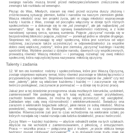
swojego narodu muszą bronić przed niebezpieczeństwem zniszczenia od
zewnątrz lub rozkładu od wewnątrz.
Pisząc do Was, Młodych, staram się mieć przed oczyma duszy złożoną i
zróżnicowaną sytuację plemion, ludów i narodów na naszym ziemskim globie.
Wasza młodość oraz ten projekt życia, jaki w ciągu młodości wypracowuje
każdy i każda z Was, zostaje od początku włączony w dzieje tych różnych
społeczeństw — a dokonuje się to nie „od zewnątrz”, ale jak najbardziej „od
wewnątrz”. Staje się to dla Was sprawą świadomości rodzinnej, a z kolei
narodowej: sprawą serca, sprawą sumienia. Pojęcie „ojczyzna” rozwija się w
bezpośredniej bliskości pojęcia „rodzina” — poniekąd jedno w obrębie drugiego.
Stopniowo też, odczuwając tę więź społeczną, która jest szersza od więzi
rodzinnej, zaczynacie także uczestniczyć w odpowiedzialności za wspólne
dobro owej większej „rodziny”, która jest ziemską „ojczyzną” każdego i każdej
spośród Was. Wybitne postaci z dziejów narodu, dawnych czy współczesnych,
prowadzą również Waszą młodość — i pomagają rozwinąć się owej miłości
społecznej, która najczęściej bywa nazywana: miłością ojczyzny.
Talenty i zadania
12. W ten oto kontekst: rodziny i społeczeństwa, które jest Waszą Ojczyzną,
zostaje stopniowo wpisany temat, który również pozostaje w bliskiej łączności z
przypowieścią o talentach. Stopniowo bowiem rozpoznajecie ów „talent” czy też
owe „talenty”, jakie są właściwe każdemu i każdej — i zaczynacie się nimi
twórczo posługiwać, zaczynacie je pomnażać — a dzieje się to przez pracę.
Jakaż jest w tej dziedzinie przeogromna skala możliwych kierunków, uzdolnień,
zainteresowań! Nie podejmuję się ich tutaj wyliczać, nawet przykładowo,
zachodzi bowiem obawa, że można by więcej przeoczyć niż uwzględnić.
Zakładam więc całą ową różnorodność i wielokierunkowość. Świadczy ona
zarazem o wielorakim bogactwie odkryć, jakie niesie ze sobą młodość. Można
powiedzieć, nawiązując do Ewangelii, że młodość to czas rozpoznawania
talentów. Równocześnie zaś jest to czas wchodzenia na wielorakie szlaki, po
których rozwijała się i nadal rozwija cała ludzka działalność, praca i twórczość.
Życzę Wam — każdej i każdemu — abyście odnaleźli siebie na tych szlakach.
Abyście na nie wchodzili z zainteresowaniem, z pilnością, z entuzjazmem.
Praca — wszelka praca — połączona jest z trudem: „w pocie oblicza twego
70
będziesz musiał zdobywać pożywienie”
, a to doświadczenie trudu staje się