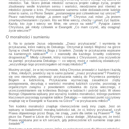
młodości. Tak. Skoro jednak młodość oznacza projekt całego życia, projekt
zbudowany wedle kryterium sensu i wartości, nieodzowne jest również w
młodości pytanie o kres. Pozostawione samemu sobie doświadczenie ludzkie
25
mówi to samo, co Pismo Święte: „postanowione jest człowiekowi raz umrzeć”
.
26
Pisarz natchniony dodaje: „a potem sąd”
. Chrystus zaś mówi: „Ja jestem
zmartwychwstaniem i życiem. Kto we Mnie wierzy, choćby i umarł, żyć będzie.
27
Każdy, kto żyje i wierzy we Mnie, nie umrze na wieki”
. Pytajcie zatem
Chrystusa, jak młody człowiek w Ewangelii: „Co mam czynić, aby osiągnąć
życie wieczne?”
O moralności i sumieniu
6. Na to pytanie Jezus odpowiada: „Znasz przykazania”. I wymienia te
przykazania, które należą do Dekalogu. Otrzymał je kiedyś Mojżesz na górze
Synaj w chwili Przymierza Boga z Izraelem. Zostały te przykazania wypisane
28
na kamiennych tablicach
— i stanowiły dla każdego Izraelity codzienny
29
drogowskaz
. Młody człowiek, który rozmawia z Chrystusem, zna oczywiście
na pamięć przykazania Dekalogu — co więcej, może z radością oświadczyć:
30
„wszystkiego tego przestrzegałem od mojej młodości”
.
Musimy przyjąć, że w tej rozmowie, którą Chrystus prowadzi z każdym i każdą
z Was, młodych, powtórzy się to samo pytanie: „znasz przykazania”? Powtórzy
się ono nieomylnie, ponieważ przykazania należą do Przymierza pomiędzy
Bogiem a ludzkością. Przykazania wyznaczają zasadnicze zręby
postępowania, decydują o wartości moralnej ludzkich czynów, pozostają w
organicznym związku z powołaniem człowieka do życia wiecznego, z
urzeczywistnianiem się królestwa Bożego w ludziach i pośród ludzi. W słowo
Bożego Objawienia wpisany jest wyraźny kodeks moralności, którego punktem
kluczowym pozostają synajskie tablice Dekalogu — natomiast punkt szczytowy
31
32
znajduje się w Ewangelii: w Kazaniu na Górze
i w przykazaniu miłości
.
Ten kodeks moralności znajduje równocześnie swój inny zapis. Jest on
wpisany w świadomość moralną ludzkości tak, że ci, którzy przykazań, czyli
33
Prawa objawionego przez Boga, nie znają, „sami dla siebie są Prawem”
. Tak
pisze św. Paweł w Liście do Rzymian, i zaraz dodaje: „Wykazują oni, że treść
Prawa wypisana jest w ich sercach, gdy jednocześnie ich sumienie staje jako
34
świadek”
.
Dotykamy w tym miejscu spraw, które są najwyższej wagi dla Waszej młodości,