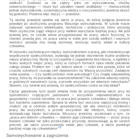
wielkość. Godność ta nie zależy tylko od wykształcenia, choćby
uniwersyteckiego — może być udziałem nawet analfabety — równocześnie
jednak wykształcenie, systematyczna wiedza o rzeczywistości, powinna służyć
tej godności. Powinna więc służyć — prawdzie.
Tę służbę prawdzie spełnia się także w pracy, do której podjęcia jesteście
powołani po ukończeniu programu Waszego wykształcenia. W szkole macie
nabywać sprawności intelektualne, techniczne i praktyczne, które pozwolą
Wam użytecznie zająć miejsce przy wielkim warsztacie ludzkiej pracy. Ale jeśli
prawdą jest, że szkoła winna przygotowywać do pracy, także fizycznej, to
również prawdą jest, że praca sama w sobie jest szkołą wielkich i ważnych
wartości: posiada ona swoją wymowę, wnosząc ważny wkład w kulturę
człowieka.
W stosunku zachodzącym między wykształceniem a pracą, jaki charakteryzuje
współczesne społeczeństwo, wyłaniają się jednak niezmiernie trudne problemy
natury praktycznej. Myślę tu szczególnie o zagadnieniu bezrobocia, a ogólniej o
braku wolnych miejsc pracy, który w różnych formach nęka młode pokolenie
całego świata. Problem ten — jak dobrze wiecie — rodzi inne pytania, które od
czasów szkolnych rzucają cień niepewności na Waszą przyszłość. Zadajecie
sobie pytania: — Czy społeczeństwo mnie potrzebuje? Czy znajdę odpowiednią
pracę, która by mi pozwoliła na usamodzielnienie? Na założenie własnej rodziny
w godziwych warunkach życia, a przede wszystkim we własnym mieszkaniu?
Słowem, czy istotnie jest prawdą, że społeczeństwo czeka na mój wkład?
Ciężar gatunkowy tych pytań skłania mnie do przypomnienia także przy tej
sposobności rządzącym państwami i wszystkim odpowiedzialnym za
gospodarkę i rozwój narodów, że praca jest prawem człowieka i dlatego winna
być każdemu zapewniona. Sprawa ta winna być otoczona najwyższą troską i
znaleźć się w centrum polityki gospodarczej, tak aby stworzyć możliwości
pracy dla wszystkich, a przede wszystkim dla młodych, którzy często
doświadczają klęski bezrobocia. Wszyscy jesteśmy przekonani o tym, że
„praca jest dobrem człowieka — dobrem jego człowieczeństwa — przez pracę
bowiem człowiek nie tylko przekształca przyrodę, dostosowując ją do swoich
potrzeb, ale także urzeczywistnia siebie jako człowiek, a także poniekąd
72
bardziej «staje się człowiekiem»”
.
Samowychowanie a zagrożenia