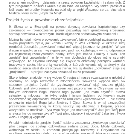
programem modlitwy i działania na rzecz powołań kapłańskich i zakonnych. Z
tym programem Kościół zwraca się do Was, do Młodych. Wy także: proście! A
jeśli owoc tej prośby Kościoła narodzi się w głębi Waszego serca, słuchajcie
Mistrza, który mówi: „Pójdź za Mną!”
Projekt życia a powołanie chrześcijańskie
9. Słowa te w Ewangelii na pewno dotyczą powołania kapłańskiego czy
zakonnego — równocześnie jednak pozwalają nam gruntowniej zrozumieć
sprawę powołania w szerszym i bardziej jeszcze podstawowym znaczeniu.
Można by tutaj mówić o powołaniu „życiowym”, które poniekąd utożsamia się z
owym projektem życia, jaki każda i każdy z Was kształtuje w okresie swej
młodości. Jednakże „powołanie” mówi coś więcej jeszcze niż „projekt”. W tym
drugim wypadku ja sam występuję jako podmiot kształtujący — i to odpowiada
jak najbardziej rzeczywistości osoby, którą jest każda i każdy z Was. Ten
„projekt” jest „powołaniem”, o ile w nim dochodzą do głosu różne czynniki
wzywające. Te czynniki układają się zwykle w określony porządek wartości
(nazywany także: hierarchią wartości), z których wyłania się atrakcyjny dla
młodego serca ideał do urzeczywistnienia. Na tej drodze „powołanie” staje się
„projektem” — a projekt zaczyna oznaczać także powołanie.
Skoro jednak znajdujemy się wobec Chrystusa i nasze rozważania o młodości
opieramy na Jego rozmowie z młodzieńcem, wówczas wypada nam ów
stosunek „projektu życia” do „życiowego powołania” ująć jeszcze głębiej.
Człowiek jest stworzeniem i zarazem jest przybranym w Chrystusie synem
Bożym: dzieckiem Boga. Wobec tego pytanie: „co mam czynić?” stawia
człowiek w młodości nie tylko sobie i innym ludziom, od których może
spodziewać się odpowiedzi, zwłaszcza rodzicom i wychowawcom — ale stawia
to pytanie również Bogu jako Stwórcy i Ojcu. Stawia je w tej szczególnej
przestrzeni wewnętrznej, w której nauczył się obcować z Bogiem, przede
wszystkim na modlitwie. Pyta więc Boga: „co mam czynić?” Jaki jest Twój plan
w stosunku do mojego życia? Twój plan: stwórcy i ojcowski? Jaka jest Twoja
wola? Pragnę ją wypełnić.
W takim odniesieniu „projekt życia” nabiera znaczenia „życiowego powołania”
jako czegoś, co zostaje człowiekowi zadane przez Boga. Młody człowiek,
wchodząc w siebie, a zarazem podejmując rozmowę z Chrystusem na
modlitwie, pragnie jak gdyby odczytać tę odwieczną myśl, jaką w stosunku do