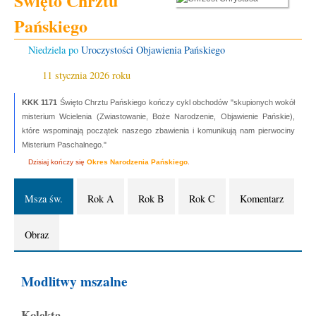
Święto Chrztu
Pańskiego
Niedziela po
Uroczystości Objawienia Pańskiego
11 stycznia 2026 roku
KKK 1171
Święto Chrztu Pańskiego kończy cykl obchodów "skupionych wokół
misterium Wcielenia (Zwiastowanie, Boże Narodzenie, Objawienie Pańskie),
które wspominają początek naszego zbawienia i komunikują nam pierwociny
Misterium Paschalnego."
Dzisiaj kończy się
Okres Narodzenia Pańskiego
.
Msza św.
Rok A
Rok B
Rok C
Komentarz
Obraz
Modlitwy mszalne
Kolekta