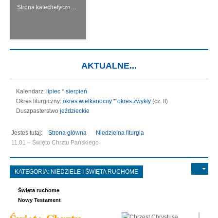
Strona katechetyczna KERYGMA jest próbą włączenia środków informatyki w dzieło głoszenia Ewangelii, zwłaszcza w ramach szkolnej katechezy.
AKTUALNE...
Kalendarz:
lipiec
*
sierpień
Okres liturgiczny:
okres wielkanocny
*
okres zwykły
(cz. II)
Duszpasterstwo
jeździeckie
Jesteś tutaj:
Strona główna
Niedzielna liturgia
11.01 – Święto Chrztu Pańskiego
KATEGORIA:
NIEDZIELE I ŚWIĘTA RUCHOME
Święta ruchome
Nowy Testament