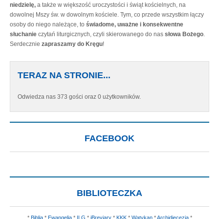
niedzielę,
a także w większość uroczystości i świąt kościelnych, na
dowolnej Mszy św. w dowolnym kościele. Tym, co przede wszystkim łączy
osoby do niego należące, to
świadome, uważne i konsekwentne
słuchanie
czytań liturgicznych, czyli skierowanego do nas
słowa Bożego
.
Serdecznie
zapraszamy do Kręgu
!
TERAZ NA STRONIE...
Odwiedza nas 373 gości oraz 0 użytkowników.
FACEBOOK
BIBLIOTECZKA
*
Biblia
*
Ewangelia
*
ILG
*
iBreviary
*
KKK
*
Watykan
*
Archidiecezja
*