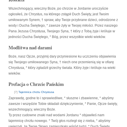
Wszechmogący, wieczny Boże, po chrzcie w Jordanie uroczyście
ogłosiłeś, że Chrystus, na którego zstąpił Duch Święty, jest Twoim
umiłowanym Synem, † spraw, aby Twoje przybrane dzieci, odrodzone z
wody i Ducha Świętego, * zawsze żyły w Twojej miłości. Przez naszego
Pana Jezusa Chrystusa, Twojego Syna, † który z Tobą żyje i króluje w
jedności Ducha Świętego, * Bóg, przez wszystkie wieki wieków.
Modlitwa nad darami
Boże, nasz Ojcze, przyjmij dary przyniesione ku uczczeniu objawienia
się Twojego umiłowanego Syna, † niech one przemienią się w ofiarę
Chrystusa, * który zgładził grzechy świata. Który żyje i króluje na wieki
wieków.
Prefacja o Chrzcie Pańskim
[7]
Tajemnica chrztu Chrystusa
Zaprawdę, godne to i sprawiedliwe, * słuszne i zbawienne, * abyśmy
zawsze i wszędzie Tobie składali dziękczynienie, * Panie, Ojcze święty,
wszechmogący, wieczny Boże.
Ty przez cudowne znaki nad wodami Jordanu * objawiłeś nam
tajemnicę chrztu nowego. * Twój głos rozległ się z nieba, * abyśmy
uwierzyli, że Twoje Słowo zamieszkało wśród ludzi. * Duch Święty,