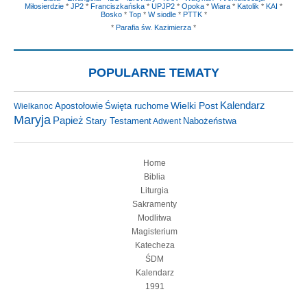
Miłosierdzie
*
JP2
*
Franciszkańska
*
UPJP2
*
Opoka
*
Wiara
*
Katolik
*
KAI
*
Bosko
*
Top
*
W siodle
*
PTTK
*
*
Parafia św. Kazimierza
*
POPULARNE TEMATY
Kalendarz
Apostołowie
Święta ruchome
Wielki Post
Wielkanoc
Maryja
Papież
Nabożeństwa
Stary Testament
Adwent
Home
Biblia
Liturgia
Sakramenty
Modlitwa
Magisterium
Katecheza
ŚDM
Kalendarz
1991