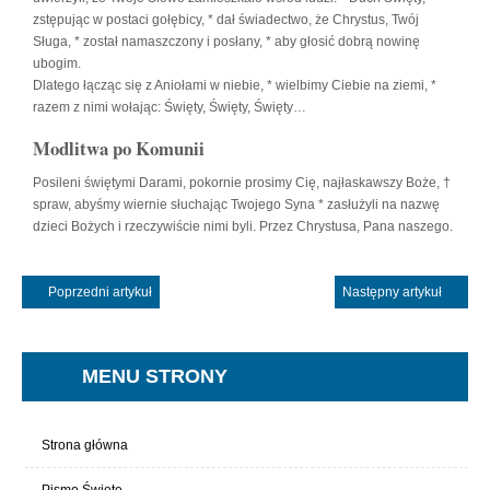
zstępując w postaci gołębicy, * dał świadectwo, że Chrystus, Twój
Sługa, * został namaszczony i posłany, * aby głosić dobrą nowinę
ubogim.
Dlatego łącząc się z Aniołami w niebie, * wielbimy Ciebie na ziemi, *
razem z nimi wołając: Święty, Święty, Święty…
Modlitwa po Komunii
Posileni świętymi Darami, pokornie prosimy Cię, najłaskawszy Boże, †
spraw, abyśmy wiernie słuchając Twojego Syna * zasłużyli na nazwę
dzieci Bożych i rzeczywiście nimi byli. Przez Chrystusa, Pana naszego.
Poprzedni artykuł
Następny artykuł
MENU STRONY
Strona główna
Pismo Święte