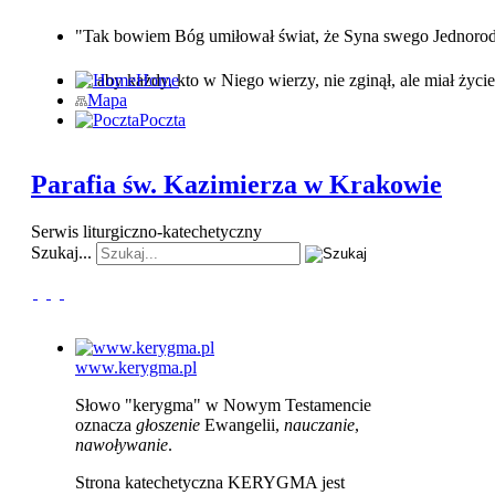
"Tak bowiem Bóg umiłował świat, że Syna swego Jednor
… aby każdy, kto w Niego wierzy, nie zginął, ale miał życie
Home
Mapa
Poczta
Parafia św. Kazimierza w Krakowie
Serwis liturgiczno-katechetyczny
Szukaj...
www.kerygma.pl
Słowo "kerygma" w Nowym Testamencie
oznacza
głoszenie
Ewangelii,
nauczanie
,
nawoływanie
.
Strona katechetyczna KERYGMA jest