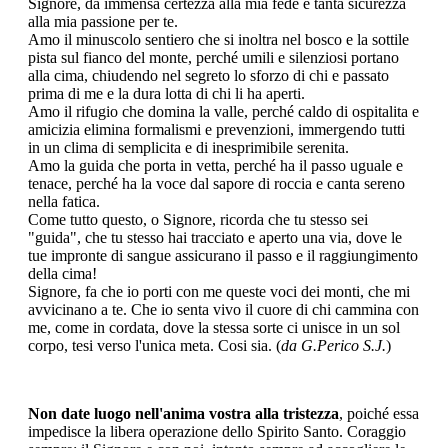
Signore, da immensa certezza alla mia fede e tanta sicurezza
alla mia passione per te.
Amo il minuscolo sentiero che si inoltra nel bosco e la sottile
pista sul fianco del monte, perché umili e silenziosi portano
alla cima, chiudendo nel segreto lo sforzo di chi e passato
prima di me e la dura lotta di chi li ha aperti.
Amo il rifugio che domina la valle, perché caldo di ospitalita e
amicizia elimina formalismi e prevenzioni, immergendo tutti
in un clima di semplicita e di inesprimibile serenita.
Amo la guida che porta in vetta, perché ha il passo uguale e
tenace, perché ha la voce dal sapore di roccia e canta sereno
nella fatica.
Come tutto questo, o Signore, ricorda che tu stesso sei
"guida", che tu stesso hai tracciato e aperto una via, dove le
tue impronte di sangue assicurano il passo e il raggiungimento
della cima!
Signore, fa che io porti con me queste voci dei monti, che mi
avvicinano a te. Che io senta vivo il cuore di chi cammina con
me, come in cordata, dove la stessa sorte ci unisce in un sol
corpo, tesi verso l'unica meta. Cosi sia. (
da G.Perico S.J.
)
Non date luogo nell'anima vostra alla tristezza
, poiché essa
impedisce la libera operazione dello Spirito Santo. Coraggio