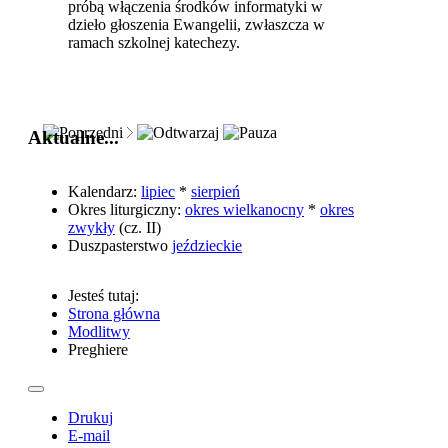
próbą włączenia środków informatyki w
dzieło głoszenia Ewangelii, zwłaszcza w
ramach szkolnej katechezy.
Aktualne...
Kalendarz:
lipiec
*
sierpień
Okres liturgiczny:
okres wielkanocny
*
okres
zwykły
(cz. II)
Duszpasterstwo
jeździeckie
Jesteś tutaj:
Strona główna
Modlitwy
Preghiere
Drukuj
E-mail