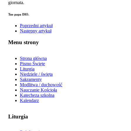
giornata.
Tuo papa DIO.
Poprzedni artykuł
Następny artykuł
Menu strony
Strona główna
Pismo Święte
Liturgia
Niedziele / święta
Sakramenty
Modlitwa / duchowość
Nauczanie Kościoła
Katecheza szkolna
Kalendarz
Liturgia