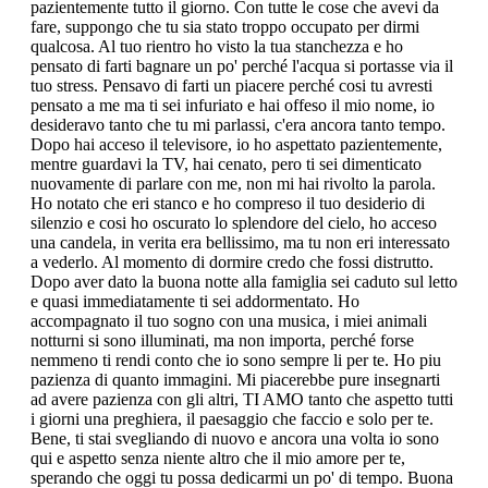
pazientemente tutto il giorno. Con tutte le cose che avevi da
fare, suppongo che tu sia stato troppo occupato per dirmi
qualcosa. Al tuo rientro ho visto la tua stanchezza e ho
pensato di farti bagnare un po' perché l'acqua si portasse via il
tuo stress. Pensavo di farti un piacere perché cosi tu avresti
pensato a me ma ti sei infuriato e hai offeso il mio nome, io
desideravo tanto che tu mi parlassi, c'era ancora tanto tempo.
Dopo hai acceso il televisore, io ho aspettato pazientemente,
mentre guardavi la TV, hai cenato, pero ti sei dimenticato
nuovamente di parlare con me, non mi hai rivolto la parola.
Ho notato che eri stanco e ho compreso il tuo desiderio di
silenzio e cosi ho oscurato lo splendore del cielo, ho acceso
una candela, in verita era bellissimo, ma tu non eri interessato
a vederlo. Al momento di dormire credo che fossi distrutto.
Dopo aver dato la buona notte alla famiglia sei caduto sul letto
e quasi immediatamente ti sei addormentato. Ho
accompagnato il tuo sogno con una musica, i miei animali
notturni si sono illuminati, ma non importa, perché forse
nemmeno ti rendi conto che io sono sempre li per te. Ho piu
pazienza di quanto immagini. Mi piacerebbe pure insegnarti
ad avere pazienza con gli altri, TI AMO tanto che aspetto tutti
i giorni una preghiera, il paesaggio che faccio e solo per te.
Bene, ti stai svegliando di nuovo e ancora una volta io sono
qui e aspetto senza niente altro che il mio amore per te,
sperando che oggi tu possa dedicarmi un po' di tempo. Buona