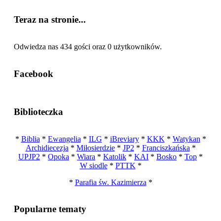
Teraz na stronie...
Odwiedza nas 434 gości oraz 0 użytkowników.
Facebook
Biblioteczka
*
Biblia
*
Ewangelia
*
ILG
*
iBreviary
*
KKK
*
Watykan
*
Archidiecezja
*
Miłosierdzie
*
JP2
*
Franciszkańska
*
UPJP2
*
Opoka
*
Wiara
*
Katolik
*
KAI
*
Bosko
*
Top
*
W siodle
*
PTTK
*
*
Parafia św. Kazimierza
*
Popularne tematy