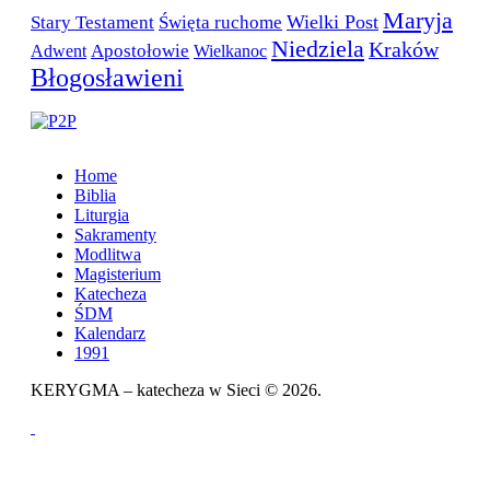
Maryja
Wielki Post
Stary Testament
Święta ruchome
Niedziela
Kraków
Apostołowie
Wielkanoc
Adwent
Błogosławieni
Home
Biblia
Liturgia
Sakramenty
Modlitwa
Magisterium
Katecheza
ŚDM
Kalendarz
1991
KERYGMA – katecheza w Sieci © 2026.