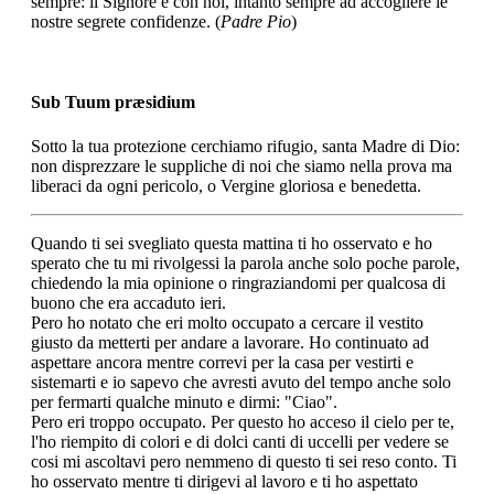
sempre: il Signore e con noi, intanto sempre ad accogliere le
nostre segrete confidenze. (
Padre Pio
)
Sub Tuum præsidium
Sotto la tua protezione cerchiamo rifugio, santa Madre di Dio:
non disprezzare le suppliche di noi che siamo nella prova ma
liberaci da ogni pericolo, o Vergine gloriosa e benedetta.
Quando ti sei svegliato questa mattina ti ho osservato e ho
sperato che tu mi rivolgessi la parola anche solo poche parole,
chiedendo la mia opinione o ringraziandomi per qualcosa di
buono che era accaduto ieri.
Pero ho notato che eri molto occupato a cercare il vestito
giusto da metterti per andare a lavorare. Ho continuato ad
aspettare ancora mentre correvi per la casa per vestirti e
sistemarti e io sapevo che avresti avuto del tempo anche solo
per fermarti qualche minuto e dirmi: "Ciao".
Pero eri troppo occupato. Per questo ho acceso il cielo per te,
l'ho riempito di colori e di dolci canti di uccelli per vedere se
cosi mi ascoltavi pero nemmeno di questo ti sei reso conto. Ti
ho osservato mentre ti dirigevi al lavoro e ti ho aspettato