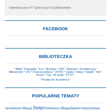
Odwiedza nas 477 gości oraz 0 użytkowników.
FACEBOOK
BIBLIOTECZKA
*
Biblia
*
Ewangelia
*
ILG
*
iBreviary
*
KKK
*
Watykan
*
Archidiecezja
*
Miłosierdzie
*
JP2
*
Franciszkańska
*
UPJP2
*
Opoka
*
Wiara
*
Katolik
*
KAI
*
Bosko
*
Top
*
W siodle
*
PTTK
*
*
Parafia św. Kazimierza
*
POPULARNE TEMATY
Święci
Maryja
Błogosławieni
Apostołowie
Wielkanoc
Nabożeństwa