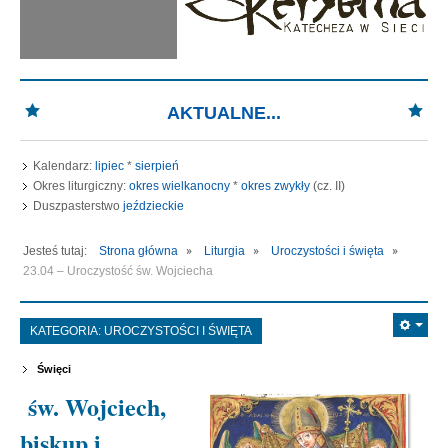
AKTUALNE...
Kalendarz:
lipiec
*
sierpień
Okres liturgiczny:
okres wielkanocny
*
okres zwykły
(cz. II)
Duszpasterstwo
jeździeckie
Jesteś tutaj:
Strona główna
Liturgia
Uroczystości i święta
23.04 – Uroczystość św. Wojciecha
KATEGORIA:
UROCZYSTOŚCI I ŚWIĘTA
Święci
św. Wojciech,
biskup i