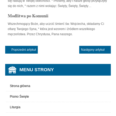
się radują w Twojej obecności. * Prosimy, aby i nasze głosy przyłączyły
się do nich, * razem z nimi wołając: Święty, Święty, Święty…
Modlitwa po Komunii
Wszechmogący Boże, aby uczcić śmierć św. Wojciecha, składamy Ci
ofiarę Twojego Syna, * która jest wzorem i źródłem wszelkiego
męczeństwa. Przez Chrystusa, Pana naszego.
Poprzedni artykuł
Następny artykuł
MENU STRONY
Strona główna
Pismo Święte
Liturgia