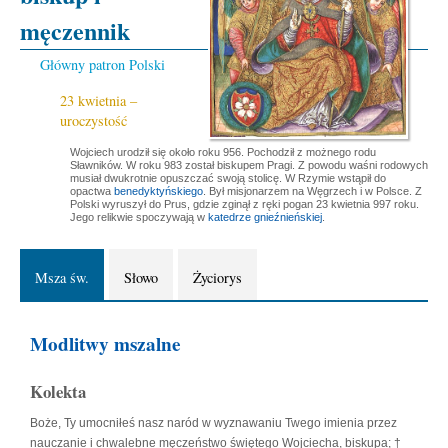
męczennik
Główny patron Polski
23 kwietnia –
uroczystość
Wojciech urodził się około roku 956. Pochodził z możnego rodu
Sławników. W roku 983 został biskupem Pragi. Z powodu waśni rodowych
musiał dwukrotnie opuszczać swoją stolicę. W Rzymie wstąpił do
opactwa
benedyktyńskiego
. Był misjonarzem na Węgrzech i w Polsce. Z
Polski wyruszył do Prus, gdzie zginął z ręki pogan 23 kwietnia 997 roku.
Jego relikwie spoczywają w
katedrze gnieźnieńskiej
.
Msza św.
Słowo
Życiorys
Modlitwy mszalne
Kolekta
Boże, Ty umocniłeś nasz naród w wyznawaniu Twego imienia przez
nauczanie i chwalebne męczeństwo świętego Wojciecha, biskupa; †