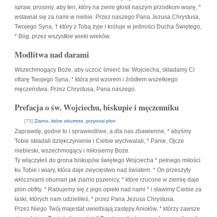
spraw, prosimy, aby ten, który na ziemi głosił naszym przodkom wiarę, *
wstawiał się za nami w niebie. Przez naszego Pana Jezusa Chrystusa,
Twojego Syna, † który z Tobą żyje i króluje w jedności Ducha Świętego,
* Bóg, przez wszystkie wieki wieków.
Modlitwa nad darami
Wszechmogący Boże, aby uczcić śmierć św. Wojciecha, składamy Ci
ofiarę Twojego Syna, * która jest wzorem i źródłem wszelkiego
męczeństwa. Przez Chrystusa, Pana naszego.
Prefacja o św. Wojciechu, biskupie i męczenniku
[75]
Ziarno, które obumrze, przynosi plon
Zaprawdę, godne to i sprawiedliwe, a dla nas zbawienne, * abyśmy
Tobie składali dziękczynienie i Ciebie wychwalali, * Panie, Ojcze
niebieski, wszechmogący i miłosierny Boże.
Ty włączyłeś do grona biskupów świętego Wojciecha * pełnego miłości
ku Tobie i wiary, która daje zwycięstwo nad światem. * On przeszyty
włóczniami obumarł jak ziarno pszenicy, * które rzucone w ziemię daje
plon obfity. * Radujemy się z jego opieki nad nami * i sławimy Ciebie za
łaski, których nam udzieliłeś, * przez Pana Jezusa Chrystusa.
Przez Niego Twój majestat uwielbiają zastępy Aniołów, * którzy zawsze