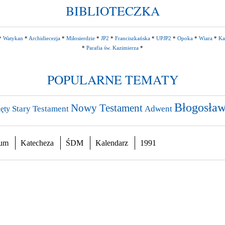
BIBLIOTECZKA
*
Watykan
*
Archidiecezja
*
Miłosierdzie
*
JP2
*
Franciszkańska
*
UPJP2
*
Opoka
*
Wiara
*
Ka
*
Parafia św. Kazimierza
*
POPULARNE TEMATY
Błogosław
Nowy Testament
Stary Testament
Adwent
ęty
ium
Katecheza
ŚDM
Kalendarz
1991