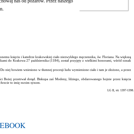
chowaj nas od pożarów. Przez naszego
n.
onemu księciu i katedrze krakowskiej ciało niezwykłego męczennika, św. Floriana. Na większą
ątkami do Krakowa 27 października (1184), został przyjęty z wielkimi honorami, wśród oznak
Do niej bowiem wniesiono w tłumnej procesji ludu wymienione ciało i tam je złożono, a przez
ści Bożej przetrwał dotąd. Biskupa zaś Modeny, Idziego, obdarowanego hojnie przez księcia
 chrzcie to imię swoim synom.
LG II, str. 1397-1398.
CEBOOK