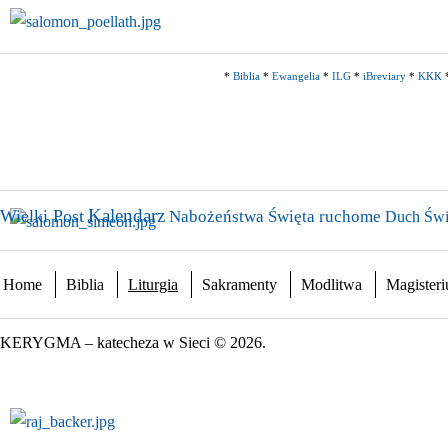
*
Biblia
*
Ewangelia
*
ILG
*
iBreviary
*
KKK
Kalendarz
Wielki Post
Nabożeństwa
Święta ruchome
Duch Świ
Home
Biblia
Liturgia
Sakramenty
Modlitwa
Magister
KERYGMA – katecheza w Sieci © 2026.