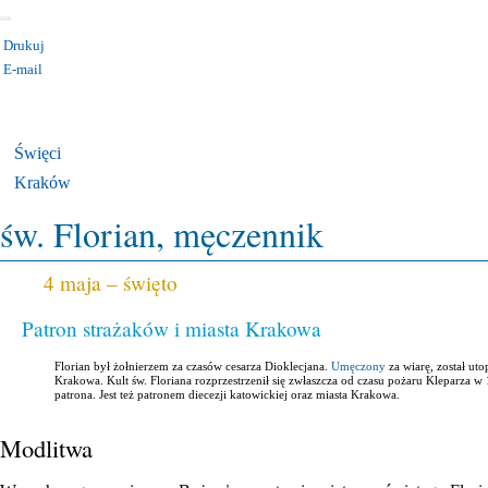
Drukuj
E-mail
KATEGORIA:
UROCZYSTOŚCI I ŚWIĘTA
Święci
Kraków
św. Florian, męczennik
4 maja – święto
Patron strażaków i miasta Krakowa
Florian był żołnierzem za czasów cesarza Dioklecjana.
Umęczony
za wiarę, został ut
Krakowa. Kult św. Floriana rozprzestrzenił się zwłaszcza od czasu pożaru Kleparza 
patrona. Jest też patronem diecezji katowickiej oraz miasta Krakowa.
Modlitwa