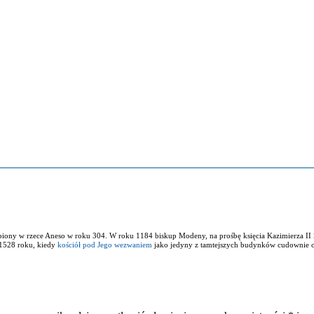
opiony w rzece Aneso w roku 304. W roku 1184 biskup Modeny, na prośbę księcia Kazimierza II 
w 1528 roku, kiedy
kościół pod Jego wezwaniem
jako jedyny z tamtejszych budynków cudownie oca