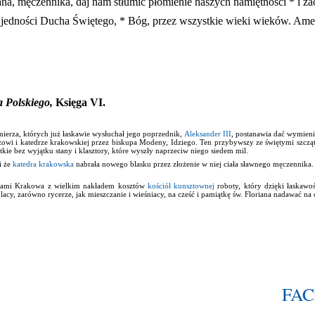
, męczennika, daj nam stłumić płomienie naszych namiętności * i za
w jedności Ducha Świętego, * Bóg, przez wszystkie wieki wieków. Ame
a Polskiego,
Księga VI.
imierza, których już łaskawie wysłuchał jego poprzednik,
Aleksander III
, postanawia dać wymieni
erzowi i katedrze krakowskiej przez biskupa Modeny, Idziego. Ten przybywszy ze świętymi szcz
kie bez wyjątku stany i klasztory, które wyszły naprzeciw niego siedem mil.
i że
katedra krakowska
nabrała nowego blasku przez złożenie w niej ciała sławnego męczennika. 
urami Krakowa z wielkim nakładem kosztów
kościół kunsztownej
roboty, który dzięki łaskawo
y, zarówno rycerze, jak mieszczanie i wieśniacy, na cześć i pamiątkę św. Floriana nadawać na
FA