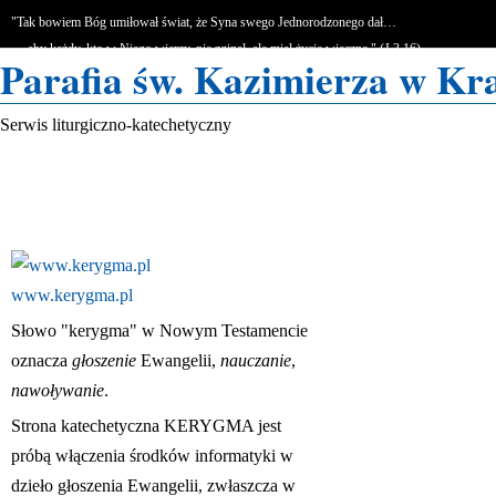
"Tak bowiem Bóg umiłował świat, że Syna swego Jednorodzonego dał…
… aby każdy, kto w Niego wierzy, nie zginął, ale miał życie wieczne." (J 3,16)
Parafia św. Kazimierza w Kr
Serwis liturgiczno-katechetyczny
www.kerygma.pl
Słowo "kerygma" w Nowym Testamencie
oznacza
głoszenie
Ewangelii,
nauczanie
,
nawoływanie
.
Strona katechetyczna KERYGMA jest
próbą włączenia środków informatyki w
dzieło głoszenia Ewangelii, zwłaszcza w