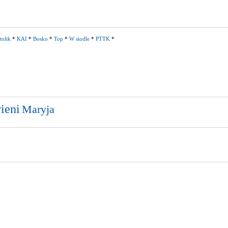
tolik
*
KAI
*
Bosko
*
Top
*
W siodle
*
PTTK
*
ieni
Maryja