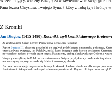
Wszechmogący, wieczny Boże, † za wstawiennictwem świętego Floriana
Pana Jezusa Chrystusa, Twojego Syna, † który z Tobą żyje i króluje 
Z Kroniki
Jan Długosz
(1415-1480),
Roczniki, czyli kroniki sławnego Królestw
Za zmiłowaniem Bożym przybył Polsce nowy orędownik i opiekun
Papież
Lucjusz III
, chcąc się przychylić do ciągłych próśb księcia i monarchy polskiego, Kaz
cześć zarówno świętego, jak Polaków, posłał kości świętego ciała księciu polskiemu Kazimi
powszechnej radości i wesela przez księcia Kazimierza, biskupa krakowskiego Gedeona, wszyst
Wszyscy cieszyli się, że Polakom za zmiłowaniem Bożym przybył nowy orędownik i opiekun 
ten zaszczytny depozyt rozeszła się daleko i szeroko jej chwała.
Na cześć zaś świętego męczennika biskup krakowski Gedeon zbudował dla niego poza m
Kazimierza i biskupa krakowskiego Gedeona odprawiono do Rzymu. Od tego czasu zaczęli Polac
Poprzedni artykuł
Następny artykuł
MENU STRONY