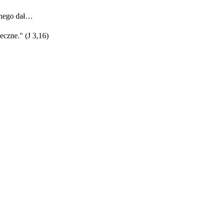
onego dał…
eczne." (J 3,16)