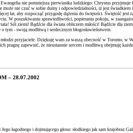
Ewangelia nie pomniejsza pierwiastka ludzkiego: Chrystus przyjmuje k
nie może nie czuć w sobie dumy i odpowiedzialności, iż jest świadkie
ięcej lat, aby rozpocząć przygodę dążenia do świętości. Świętość jest
iu. W poszukiwaniu sprawiedliwości, popieraniu pokoju, w zaangażowa
ta! Sól ziemi! Bądźcie dla świata obliczem miłości! Bądźcie dla ziemi od
e o tym - swoją modlitwą i serdecznym błogosławieństwem.
 młodzi przyjaciele. Dziękuję wam za waszą obecność w Toronto, w W
pragnę zapewnić, że nieustannie sercem i modlitwą obejmuję każdego 
DM – 28.07.2002
li Jego łagodnego i dojmującego głosu: słodkiego jak sam krajobraz G