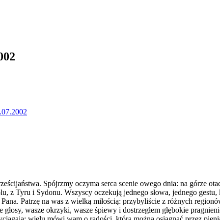
002
.07.2002
ześcijaństwa. Spójrzmy oczyma serca scenie owego dnia: na górze otacza
apolu, z Tyru i Sydonu. Wszyscy oczekują jednego słowa, jednego gestu,
iu Pana. Patrzę na was z wielką miłością: przybyliście z różnych re
e głosy, wasze okrzyki, wasze śpiewy i dostrzegłem głębokie pragnieni
rzyciągają: wielu mówi wam o radości, którą można osiągnąć przez pi