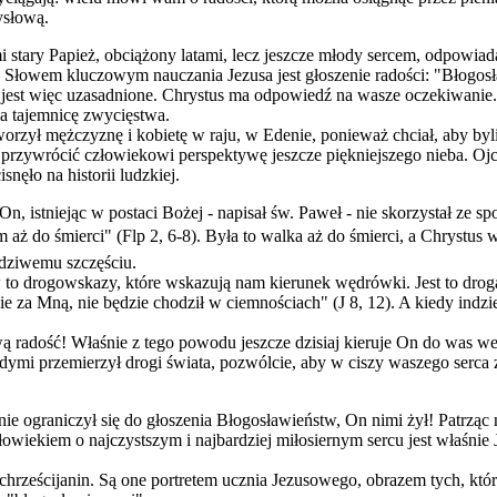
ysłową.
i stary Papież, obciążony latami, lecz jeszcze młody sercem, odpowiad
." Słowem kluczowym nauczania Jezusa jest głoszenie radości: "Błogosła
a jest więc uzasadnione. Chrystus ma odpowiedź na wasze oczekiwanie
 ma tajemnicę zwycięstwa.
zył mężczyznę i kobietę w raju, w Edenie, ponieważ chciał, aby byli 
y przywrócić człowiekowi perspektywę jeszcze piękniejszego nieba. Ojc
nęło na historii ludzkiej.
 istniejąc w postaci Bożej - napisał św. Paweł - nie skorzystał ze sp
 aż do śmierci" (Flp 2, 6-8). Była to walka aż do śmierci, a Chrystus wyg
wdziwemu szczęściu.
o drogowskazy, które wskazują nam kierunek wędrówki. Jest to droga p
e za Mną, nie będzie chodził w ciemnościach" (J 8, 12). A kiedy indz
 radość! Właśnie z tego powodu jeszcze dzisiaj kieruje On do was wez
dymi przemierzył drogi świata, pozwólcie, aby w ciszy waszego serca 
e ograniczył się do głoszenia Błogosławieństw, On nimi żył! Patrząc
owiekiem o najczystszym i najbardziej miłosiernym sercu jest właśnie
rześcijanin. Są one portretem ucznia Jezusowego, obrazem tych, którz