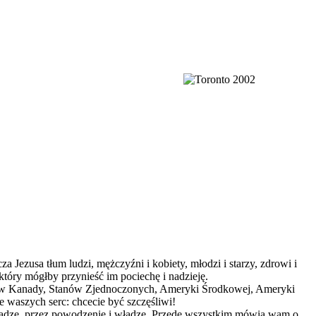
 Jezusa tłum ludzi, mężczyźni i kobiety, młodzi i starzy, zdrowi i
 który mógłby przynieść im pociechę i nadzieję.
gionów Kanady, Stanów Zjednoczonych, Ameryki Środkowej, Ameryki
e waszych serc: chcecie być szczęśliwi!
eniądze, przez powodzenie i władzę. Przede wszystkim mówią wam o