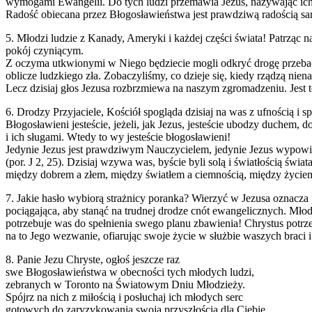
wymogami Ewangelii. Do tych ludzi przemawia Jezus, nazywając ic
Radość obiecana przez Błogosławieństwa jest prawdziwą radością sam
5. Młodzi ludzie z Kanady, Ameryki i każdej części świata! Patrząc n
pokój czyniącym.
Z oczyma utkwionymi w Niego będziecie mogli odkryć drogę przebacz
oblicze ludzkiego zła. Zobaczyliśmy, co dzieje się, kiedy rządzą niena
Lecz dzisiaj głos Jezusa rozbrzmiewa na naszym zgromadzeniu. Jest to
6. Drodzy Przyjaciele, Kościół spogląda dzisiaj na was z ufnością i 
Błogosławieni jesteście, jeżeli, jak Jezus, jesteście ubodzy duchem, d
i ich sługami. Wtedy to wy jesteście błogosławieni!
Jedynie Jezus jest prawdziwym Nauczycielem, jedynie Jezus wypowia
(por. J 2, 25). Dzisiaj wzywa was, byście byli solą i światłością św
między dobrem a złem, między światłem a ciemnością, między życiem a 
7. Jakie hasło wybiorą strażnicy poranka? Wierzyć w Jezusa oznacza
pociągająca, aby stanąć na trudnej drodze cnót ewangelicznych. Mło
potrzebuje was do spełnienia swego planu zbawienia! Chrystus potr
na to Jego wezwanie, ofiarując swoje życie w służbie waszych braci 
8. Panie Jezu Chryste, ogłoś jeszcze raz
swe Błogosławieństwa w obecności tych młodych ludzi,
zebranych w Toronto na Światowym Dniu Młodzieży.
Spójrz na nich z miłością i posłuchaj ich młodych serc
gotowych do zaryzykowania swoją przyszłością dla Ciebie.