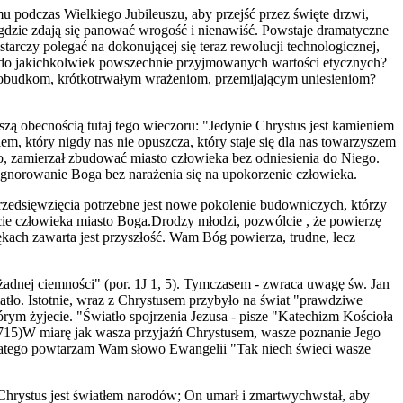
podczas Wielkiego Jubileuszu, aby przejść przez święte drzwi,
, gdzie zdają się panować wrogość i nienawiść. Powstaje dramatyczne
rczy polegać na dokonującej się teraz rewolucji technologicznej,
ia do jakichkolwiek powszechnie przyjmowanych wartości etycznych?
 pobudkom, krótkotrwałym wrażeniom, przemijającym uniesieniom?
zą obecnością tutaj tego wieczoru: "Jedynie Chrystus jest kamieniem
m, który nigdy nas nie opuszcza, który staje się dla nas towarzyszem
, zamierzał zbudować miasto człowieka bez odniesienia do Niego.
ignorowanie Boga bez narażenia się na upokorzenie człowieka.
 przedsięwzięcia potrzebne jest nowe pokolenie budowniczych, którzy
cie człowieka miasto Boga.Drodzy młodzi, pozwólcie , że powierzę
kach zawarta jest przyszłość. Wam Bóg powierza, trudne, lecz
m żadnej ciemności" (por. 1J 1, 5). Tymczasem - zwraca uwagę św. Jan
wiatło. Istotnie, wraz z Chrystusem przybyło na świat "prawdziwe
órym żyjecie. "Światło spojrzenia Jezusa - pisze "Katechizm Kościoła
(2715)W miarę jak wasza przyjaźń Chrystusem, wasze poznanie Jego
a. Dlatego powtarzam Wam słowo Ewangelii "Tak niech świeci wasze
Chrystus jest światłem narodów; On umarł i zmartwychwstał, aby