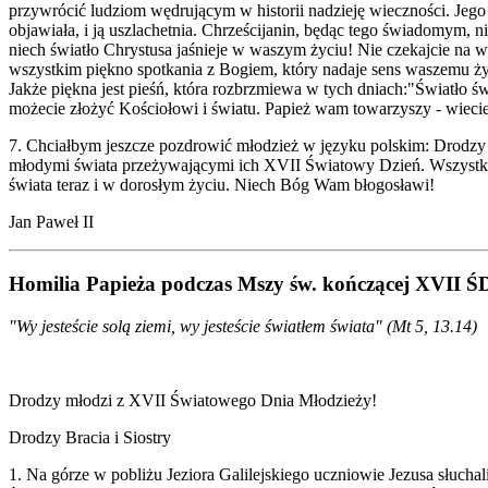
przywrócić ludziom wędrującym w historii nadzieję wieczności. Jego 
objawiała, i ją uszlachetnia. Chrześcijanin, będąc tego świadomym, 
niech światło Chrystusa jaśnieje w waszym życiu! Nie czekajcie na w
wszystkim piękno spotkania z Bogiem, który nadaje sens waszemu życ
Jakże piękna jest pieśń, która rozbrzmiewa w tych dniach:"Światło świa
możecie złożyć Kościołowi i światu. Papież wam towarzyszy - wieci
7. Chciałbym jeszcze pozdrowić młodzież w języku polskim: Drodzy
młodymi świata przeżywającymi ich XVII Światowy Dzień. Wszystkich 
świata teraz i w dorosłym życiu. Niech Bóg Wam błogosławi!
Jan Paweł II
Homilia Papieża podczas Mszy św. kończącej XVII Ś
"Wy jesteście solą ziemi, wy jesteście światłem świata" (Mt 5, 13.14)
Drodzy młodzi z XVII Światowego Dnia Młodzieży!
Drodzy Bracia i Siostry
1. Na górze w pobliżu Jeziora Galilejskiego uczniowie Jezusa słucha