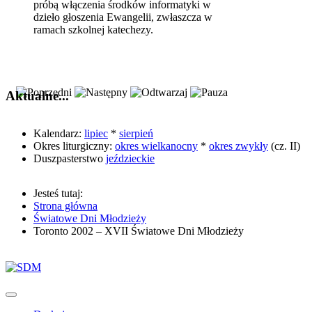
próbą włączenia środków informatyki w
dzieło głoszenia Ewangelii, zwłaszcza w
ramach szkolnej katechezy.
Aktualne...
Kalendarz:
lipiec
*
sierpień
Okres liturgiczny:
okres wielkanocny
*
okres zwykły
(cz. II)
Duszpasterstwo
jeździeckie
Jesteś tutaj:
Strona główna
Światowe Dni Młodzieży
Toronto 2002 – XVII Światowe Dni Młodzieży