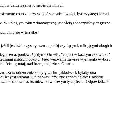
u i w darze z samego siebie dla innych.
osiernym; co to znaczy szukać sprawiedliwości, być czystego serca i
e. W ubiegłym roku z dramatyczną jasnością zobaczyliśmy tragiczne
łuchujmy się w ten głos!
; jeżeli jesteście czystego serca, pokój czyniącymi, miłującymi ubogich
iego serca, ponieważ jedynie On wie, "co jest w każdym człowieku"
ę narzędziami miłości i pokoju. Jego wezwanie zawsze wymagało wyboru
iście się tutaj, nad brzegami jeziora Ontario.
Oznacza to odrzucenie złudy grzechu, jakkolwiek byłaby ona
odusznymi sercami! On na was liczy. Nie zapominajcie: Chrystus
głoszenie radości rozbrzmiewało w nowym tysiącleciu. Odpowiedzcie