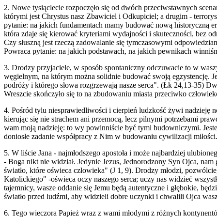
2. Nowe tysiąclecie rozpoczęło się od dwóch przeciwstawnych scena
którymi jest Chrystus nasz Zbawiciel i Odkupiciel; a drugim - terro
pytanie: na jakich fundamentach mamy budować nową historyczną erę,
która zdaje się kierować kryteriami wydajności i skuteczności, be
Czy słuszną jest rzeczą zadowalanie się tymczasowymi odpowiedzia
Powraca pytanie: na jakich podstawach, na jakich pewnikach winniś
3. Drodzy przyjaciele, w sposób spontaniczny odczuwacie to w waszy
węgielnym, na którym można solidnie budować swoją egzystencję. Jedy
podróży i którego słowa rozgrzewają nasze serca". (Łk 24,13-35) D
Wreszcie skończyło się to na zbudowaniu miasta przeciwko człowieko
4. Pośród tylu niesprawiedliwości i cierpień ludzkość żywi nadzieję
kierując się nie strachem ani przemocą, lecz pilnymi potrzebami pr
wam moją nadzieję: to wy powinniście być tymi budowniczymi. Jesteś
doniosłe zadanie współpracy z Nim w budowaniu cywilizacji miłości
5. W liście Jana - najmłodszego apostoła i może najbardziej ulubione
- Boga nikt nie widział. Jedynie Jezus, Jednorodzony Syn Ojca, nam g
światło, które oświeca człowieka" (J 1, 9). Drodzy młodzi, pozwólcie
Katolickiego" -oświeca oczy naszego serca; uczy nas widzieć wszyst
tajemnicy, wasze oddanie się Jemu będą autentyczne i głębokie, będz
światło przed ludźmi, aby widzieli dobre uczynki i chwalili Ojca wasz
6. Tego wieczora Papież wraz z wami młodymi z różnych kontynentów