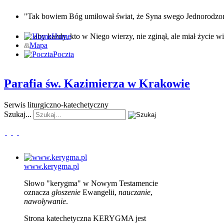
"Tak bowiem Bóg umiłował świat, że Syna swego Jednorodz
… aby każdy, kto w Niego wierzy, nie zginął, ale miał życie wi
Home
Mapa
Poczta
Parafia św. Kazimierza w Krakowie
Serwis liturgiczno-katechetyczny
Szukaj...
www.kerygma.pl
Słowo "kerygma" w Nowym Testamencie
oznacza
głoszenie
Ewangelii,
nauczanie
,
nawoływanie
.
Strona katechetyczna KERYGMA jest