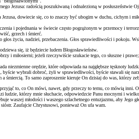
h "błogosławionymi".
ego Jezusa: radością poszukiwaną i odnalezioną w posłuszeństwie Ojc
a Jezusa, dowiecie się, co to znaczy być ubogim w duchu, cichym i mił
enia i pojednania w świecie często pogrążonym w przemocy i terrorz
wiść, grzech i śmierć.
 głos życia, nadziei, przebaczenia. Głos sprawiedliwości i pokoju. Ws
spodziewa się, iż będziecie ludem Błogosławieństw.
obrzy i miłosierni; jeżeli rzeczywiście szukacie tego, co słuszne i prawe
da niezmienne orędzie, które odpowiada na najgłębsze tęsknoty ludzk
iata, byście wybrali dobroć, żyli w sprawiedliwości, byście stawali si
śmiercią. To samo zaproszenie kieruje On dzisiaj do was, którzy zebral
 przyjąć to, co On mówi, nawet, gdy przeczy to temu, co mówią inni. 
dzi ludzie, którzy mnie słuchacie, odpowiedzcie Panu mocnymi i wielk
zebuje waszej młodości i waszego szlachetnego entuzjazmu, aby Jego 
i sióstr. Zaufajcie Chrystusowi, ponieważ On ufa wam.