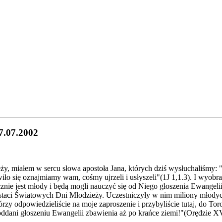
7.07.2002
, miałem w sercu słowa apostoła Jana, których dziś wysłuchaliśmy: 
awiło się oznajmiamy wam, cośmy ujrzeli i usłyszeli"(1J 1,1.3). I wy
ecznie jest młody i będą mogli nauczyć się od Niego głoszenia Ewang
staci Światowych Dni Młodzieży. Uczestniczyły w nim miliony młodych
y odpowiedzieliście na moje zaproszenie i przybyliście tutaj, do Tor
oddani głoszeniu Ewangelii zbawienia aż po krańce ziemi!"(Orędzie X