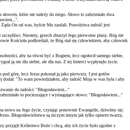
a słowem, które nie należy do niego. Słowo to zabrzmiało dwa
wieni...".
. Żąda On od was, byście Mu zaufali. Prawdziwa radość jest
szczęśliwi. Niestety, grzech zburzył Jego pierwotne plany. Bóg nie
owie Kościoła podkreślali, że Bóg stał się człowiekiem, aby człowiek
osobności, aby na równi być z Bogiem, lecz ogołocił samego siebie,
rał ją nie dla siebie, ale dla nas. Z tej śmierci wypłynęło życie.
od górę, lecz Jezus pokonał ją jako pierwszy. I jest gotów
iej dodał: "To wam powiedziałem, aby radość Moja w was była i aby
wanie do radości: "Błogosławieni..."
zabrzmiało to pocieszające i wymagające słowo: "Błogosławieni..."
 na nowo na Jego życie, czytając ponownie Ewangelie, dziwimy się:
 Jezus. Błogosławieństwa są niczym innym jak tylko opisem twarzy,
y przyjęli Królestwo Boże i chcą, aby ich życie było zgodne z