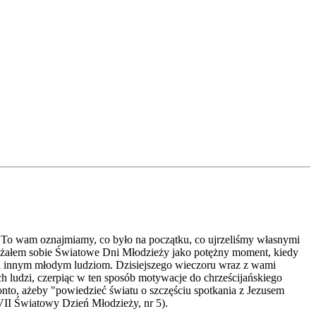
"To wam oznajmiamy, co było na początku, co ujrzeliśmy własnymi
obrażałem sobie Światowe Dni Młodzieży jako potężny moment, kiedy
elii innym młodym ludziom. Dzisiejszego wieczoru wraz z wami
 ludzi, czerpiąc w ten sposób motywacje do chrześcijańskiego
onto, ażeby "powiedzieć światu o szczęściu spotkania z Jezusem
VII Światowy Dzień Młodzieży, nr 5).