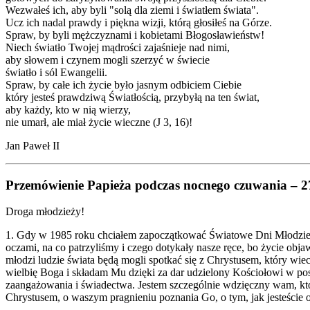
Wezwałeś ich, aby byli "solą dla ziemi i światłem świata".
Ucz ich nadal prawdy i piękna wizji, którą głosiłeś na Górze.
Spraw, by byli mężczyznami i kobietami Błogosławieństw!
Niech światło Twojej mądrości zajaśnieje nad nimi,
aby słowem i czynem mogli szerzyć w świecie
światło i sól Ewangelii.
Spraw, by całe ich życie było jasnym odbiciem Ciebie
który jesteś prawdziwą Światłością, przybyłą na ten świat,
aby każdy, kto w nią wierzy,
nie umarł, ale miał życie wieczne (J 3, 16)!
Jan Paweł II
Przemówienie Papieża podczas nocnego czuwania – 2
Droga młodzieży!
1. Gdy w 1985 roku chciałem zapoczątkować Światowe Dni Młodzieży
oczami, na co patrzyliśmy i czego dotykały nasze ręce, bo życie obj
młodzi ludzie świata będą mogli spotkać się z Chrystusem, który wi
wielbię Boga i składam Mu dzięki za dar udzielony Kościołowi w po
zaangażowania i świadectwa. Jestem szczególnie wdzięczny wam, którz
Chrystusem, o waszym pragnieniu poznania Go, o tym, jak jesteście 