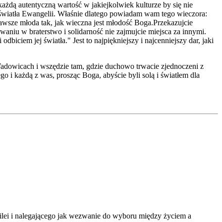
ażdą autentyczną wartość w jakiejkolwiek kulturze by się nie
m światła Ewangelii. Właśnie dlatego powiadam wam tego wieczora:
 zawsze młoda tak, jak wieczna jest młodość Boga.Przekazujcie
niu w braterstwo i solidarność nie zajmujcie miejsca za innymi.
biciem jej światła." Jest to najpiękniejszy i najcenniejszy dar, jaki
adowicach i wszędzie tam, gdzie duchowo trwacie zjednoczeni z
i każdą z was, prosząc Boga, abyście byli solą i światłem dla
alilei i nalegającego jak wezwanie do wyboru między życiem a