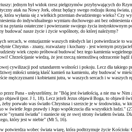
riuszy: jednym był widok rzesz pielgrzymów przybywających do Rzymu 
rystyczny atak na Nowy Jork, obraz będący swego rodzaju ikoną świata
 która wyłania się z wielkich przemian dwudziestego wieku? Czy wysta
z odniesienia do indywidualnego wymiaru duchowego ani bez odniesien
mi na pytania ostateczne i powierzanie swojego życia instynktownym
my budować nasze życie i życie wspólnoty, do której należymy?
ch sercach, w entuzjazmie waszych młodych lat i potwierdzacie to was
nie Chrystus - znany, rozważany i kochany - jest wiernym przyjaciele
wudziesty wiek często próbował budować bez tego kamienia węgielnego
wi! Chrześcijanie wiedzą, że jest rzeczą niemożliwą odrzucenie bądź 
 nowej cywilizacji pod sztandarem wolności i pokoju. Lecz dla takiego
awdziwej miłości umieją kłaść kamień na kamieniu, aby budować w mieś
cie mężczyznami i kobietami jutra, w waszych sercach i w waszych rę
.
go przez Pana - usłyszeliśmy, że "Bóg jest światłością, a nie ma w Ni
o objawił (por. J 1, 18). Lecz jeżeli Jezus objawił Boga, to objawił ś
, żeby porwało was światło Chrystusa i szerzcie je w środowisku, w kt
ko w świetle Jego prawdy i Jego współczucia dla wszystkich ludzi." 
iecie "synami światła" i staniecie się ze swej strony światłem świat
ego, który jest w niebie" (Mt 5, 16).
 potwierdza wobec świata wiarę, która podtrzymuje życie Kościoła: 