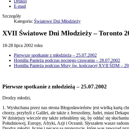
Drukuj
E-mail
Szczegóły
Kategoria:
Światowe Dni Młodzieży
XVII Światowe Dni Młodzieży – Toronto 2
18-28 lipca 2002 roku
Pierwsze spotkanie z młodzieżą – 25.07.2002
Homilia Papieża podczas nocnego czuwania – 28.07.2002
Homilia Papieża podczas Mszy św. kończącej XVII ŚDM – 29
Pierwsze spotkanie z młodzieżą – 25.07.2002
Drodzy młodzi,
1. Wysłuchana przez nas strona Błogosławieństw jest wielką kartą chr
chorzy, przybyli z Galilei, ale także z Jerozolimy, Judei, miast Dek
W dzisiejszy wieczór my także zebraliśmy się, by oddać się słuchan
Południowej, Europy, Afryki, Azji i Oceanii. Słyszałem wasze radosn
Drodzy młodzi, liczne i nęcące są propozycje, które was zewsząd p